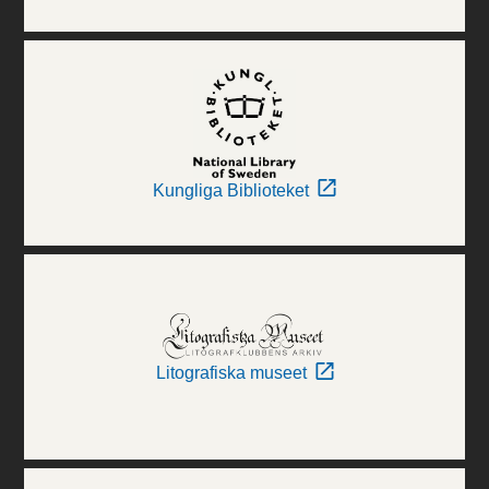
Kungliga Biblioteket
Litografiska museet