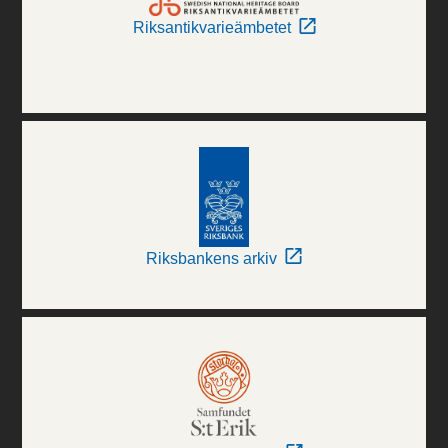
Riksantikvarieämbetet
Riksbankens arkiv