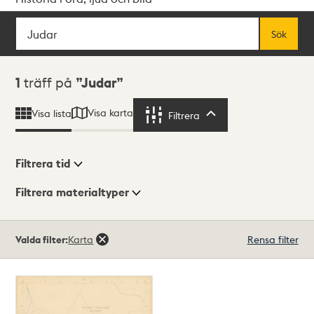
Sök
Fritextsök
Sök
Sökresultat
1
träff på
Judar
Visa karta
Visa lista
Filtrera
Filtrera
Filtrera tid
Filtrera materialtyper
Visningsläge
Totalt
Valda filter:
Karta
Rensa filter
1
träffar
Lista
Karta