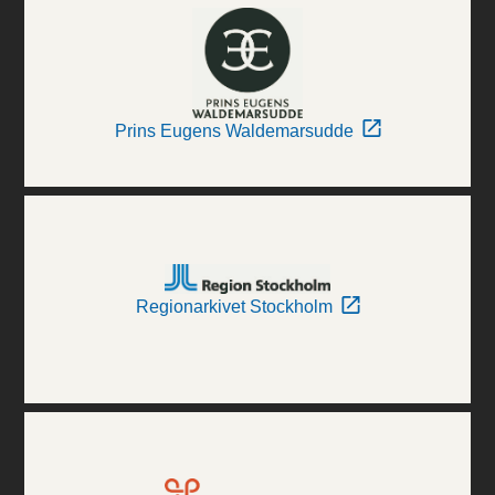
Prins Eugens Waldemarsudde
Regionarkivet Stockholm