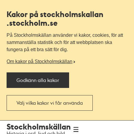
Kakor på stockholmskallan
.stockholm.se
På Stockholmskällan använder vi kakor, cookies, för att
sammanställa statistik och för att webbplatsen ska
fungera på ett bra sätt för dig.
Om kakor på Stockholmskällan
Godkänn alla kakor
Välj vilka kakor vi får använda
Till
Till
Stockholmskällan
navigationen
huvudinnehållet
Historia i ord, ljud och bild