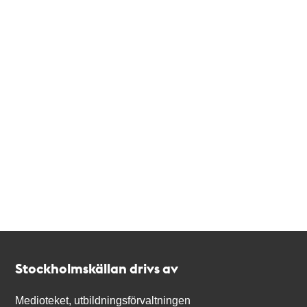
Kontakt
Stockholmskällan
Stockholmskällan drivs av
Medioteket, utbildningsförvaltningen