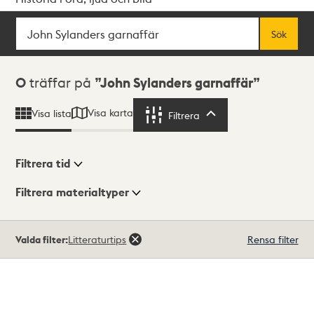
Sök
Fritextsök
Sök
Sökresultat
0
träffar på
John Sylanders garnaffär
Visa karta
Visa lista
Filtrera
Filtrera
Filtrera tid
Filtrera materialtyper
Visningsläge
Totalt
Valda filter:
Litteraturtips
Rensa filter
0
träffar
Lista
Karta