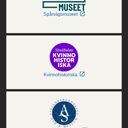
Spårvägsmuseet
Kvinnohistoriska