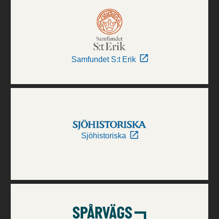
Samfundet S:t Erik
Sjöhistoriska