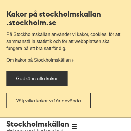
Kakor på stockholmskallan
.stockholm.se
På Stockholmskällan använder vi kakor, cookies, för att
sammanställa statistik och för att webbplatsen ska
fungera på ett bra sätt för dig.
Om kakor på Stockholmskällan
Godkänn alla kakor
Välj vilka kakor vi får använda
Till
Till
Stockholmskällan
navigationen
huvudinnehållet
Historia i ord, ljud och bild