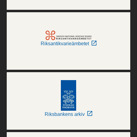
Riksantikvarieämbetet
Riksbankens arkiv