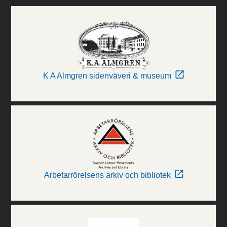
K A Almgren sidenväveri & museum
Arbetarrörelsens arkiv och bibliotek