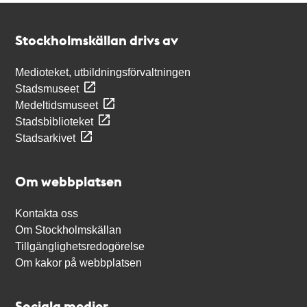
Kontakt
Stockholmskällan
Stockholmskällan drivs av
Medioteket, utbildningsförvaltningen
Stadsmuseet
Medeltidsmuseet
Stadsbiblioteket
Stadsarkivet
Om webbplatsen
Kontakta oss
Om Stockholmskällan
Tillgänglighetsredogörelse
Om kakor på webbplatsen
Sociala medier