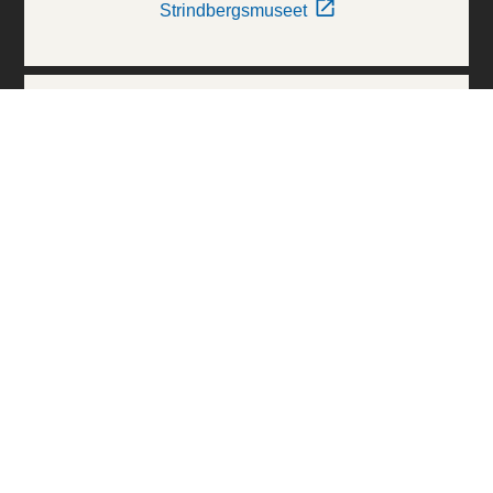
Strindbergsmuseet
Thielska Galleriet
Världskulturmuseerna