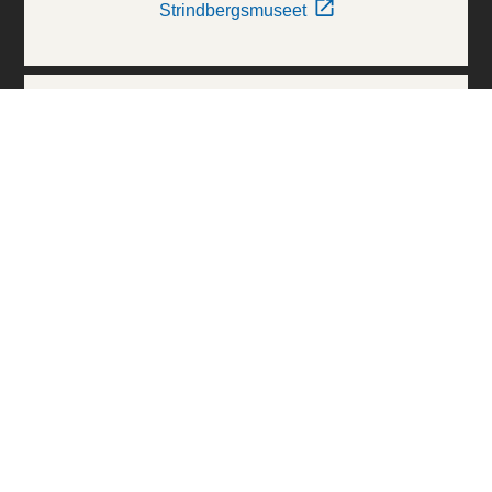
Strindbergsmuseet
Thielska Galleriet
Världskulturmuseerna