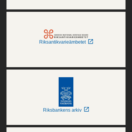
Riksantikvarieämbetet
Riksbankens arkiv