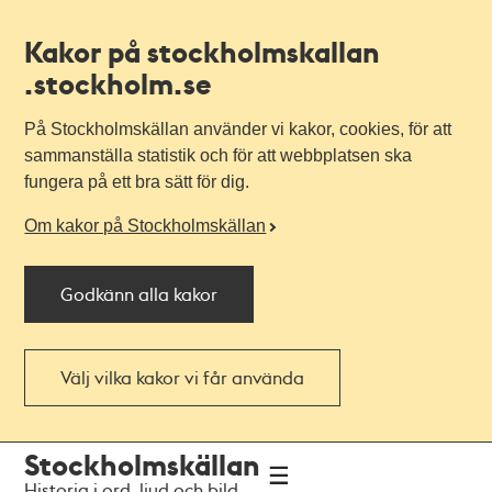
Kakor på stockholmskallan
.stockholm.se
På Stockholmskällan använder vi kakor, cookies, för att
sammanställa statistik och för att webbplatsen ska
fungera på ett bra sätt för dig.
Om kakor på Stockholmskällan
Godkänn alla kakor
Välj vilka kakor vi får använda
Till
Till
Stockholmskällan
navigationen
huvudinnehållet
Historia i ord, ljud och bild