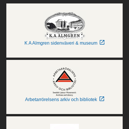
K A Almgren sidenväveri & museum
Arbetarrörelsens arkiv och bibliotek