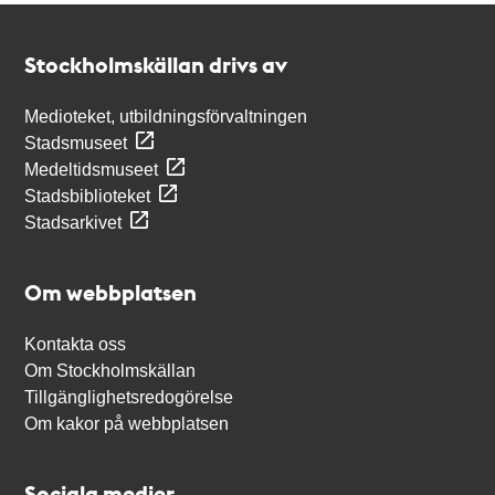
Kontakt
Stockholmskällan
Stockholmskällan drivs av
Medioteket, utbildningsförvaltningen
Stadsmuseet
Medeltidsmuseet
Stadsbiblioteket
Stadsarkivet
Om webbplatsen
Kontakta oss
Om Stockholmskällan
Tillgänglighetsredogörelse
Om kakor på webbplatsen
Sociala medier