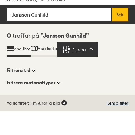
Sök
Fritextsök
Sök
Sökresultat
0
träffar på
Jansson Gunhild
Visa karta
Visa lista
Filtrera
Filtrera
Filtrera tid
Filtrera materialtyper
Visningsläge
Totalt
Valda filter:
Film & rörlig bild
Rensa filter
0
träffar
Lista
Karta