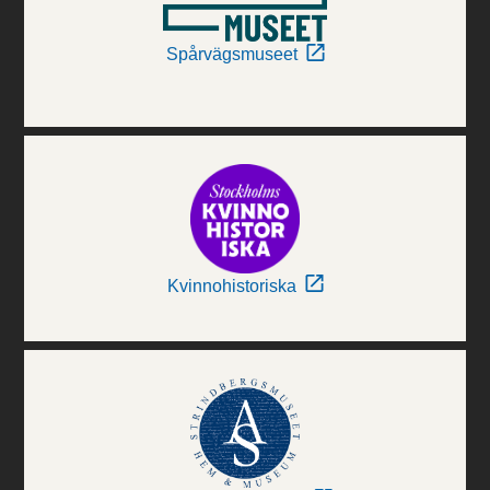
Spårvägsmuseet
Kvinnohistoriska