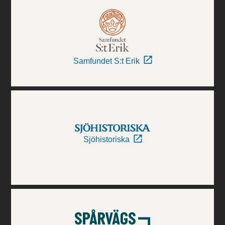
Samfundet S:t Erik
Sjöhistoriska