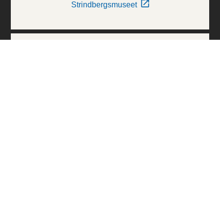
Strindbergsmuseet
Thielska Galleriet
Världskulturmuseerna