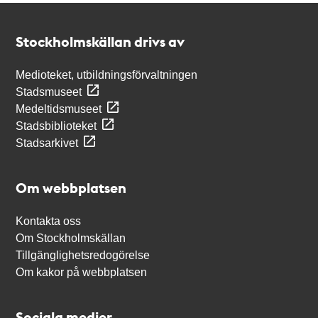
Kontakt
Stockholmskällan
Stockholmskällan drivs av
Medioteket, utbildningsförvaltningen
Stadsmuseet
Medeltidsmuseet
Stadsbiblioteket
Stadsarkivet
Om webbplatsen
Kontakta oss
Om Stockholmskällan
Tillgänglighetsredogörelse
Om kakor på webbplatsen
Sociala medier