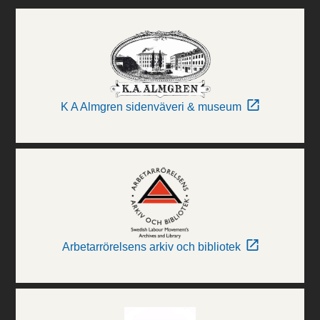
K A Almgren sidenväveri & museum
Arbetarrörelsens arkiv och bibliotek