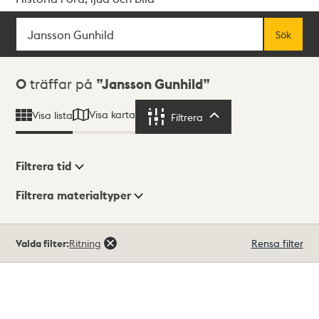
Sök
Fritextsök
Sök
Sökresultat
0
träffar på
Jansson Gunhild
Visa karta
Visa lista
Filtrera
Filtrera
Filtrera tid
Filtrera materialtyper
Visningsläge
Totalt
Valda filter:
Ritning
Rensa filter
0
träffar
Lista
Karta