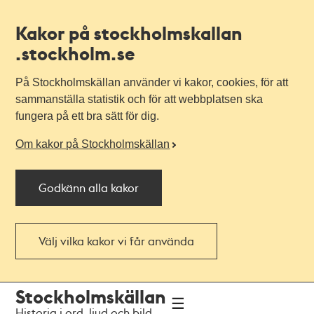
Kakor på stockholmskallan
.stockholm.se
På Stockholmskällan använder vi kakor, cookies, för att
sammanställa statistik och för att webbplatsen ska
fungera på ett bra sätt för dig.
Om kakor på Stockholmskällan
Godkänn alla kakor
Välj vilka kakor vi får använda
Till
Till
Stockholmskällan
navigationen
huvudinnehållet
Historia i ord, ljud och bild