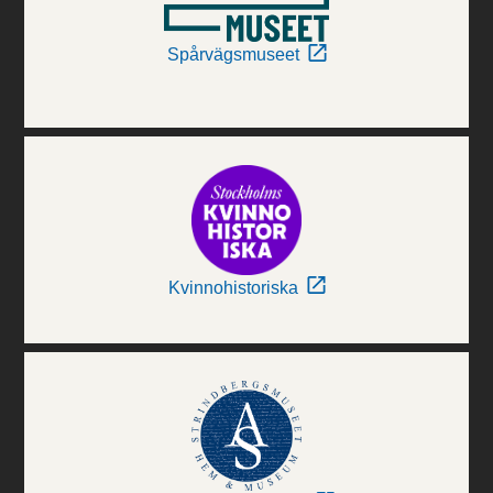
Spårvägsmuseet
Kvinnohistoriska