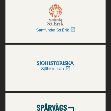
Samfundet S:t Erik
Sjöhistoriska