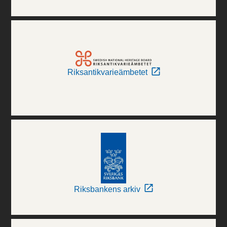
Riksantikvarieämbetet
Riksbankens arkiv