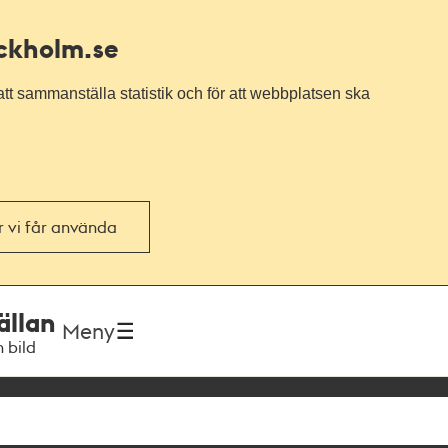
ockholm.se
tt sammanställa statistik och för att webbplatsen ska
or vi får använda
ällan
Meny
h bild