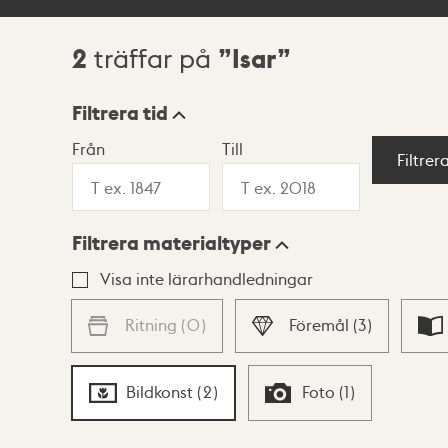
2
Isar
träffar på
Sökresultat
Filtrera tid
Från
Till
Visningsläge
Filtrer
Filtrera materialtyper
Lista
Karta
Visa inte lärarhandledningar
Ritning
(
0
)
Föremål
(
3
)
Bildkonst
(
2
)
Foto
(
1
)