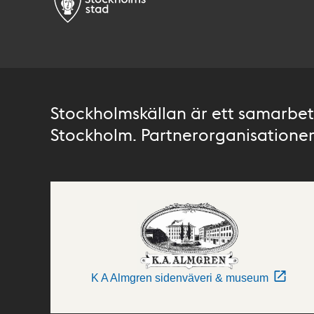
Stockholmskällan är ett samarbete
Stockholm. Partnerorganisationer 
K A Almgren sidenväveri & museum