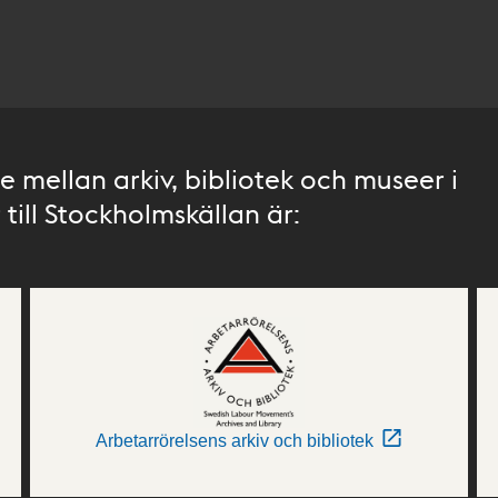
 mellan arkiv, bibliotek och museer i
till Stockholmskällan är:
Arbetarrörelsens arkiv och bibliotek