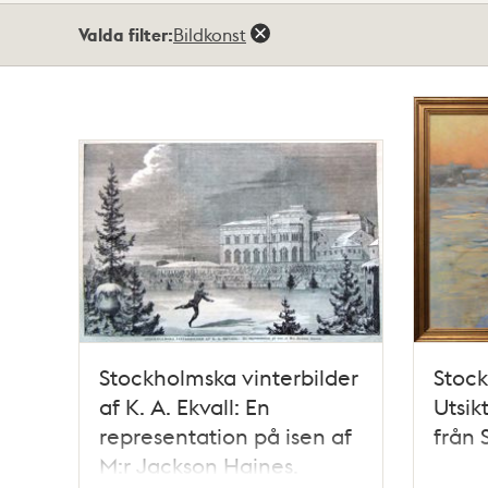
Totalt
Valda filter:
Bildkonst
2
träffar
Stockholmska vinterbilder
Stock
af K. A. Ekvall: En
Utsik
representation på isen af
från
M:r Jackson Haines.