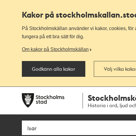
Kakor på stockholmskallan
.st
På Stockholmskällan använder vi kakor, cookies, för a
fungera på ett bra sätt för dig.
Om kakor på Stockholmskällan
Godkänn alla kakor
Välj vilka kak
Till
Till
Stockholmsk
navigationen
huvudinnehållet
Historia i ord, ljud oc
Sök
Fritextsök