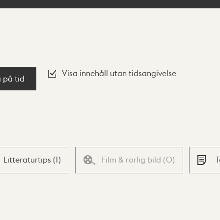
Visa innehåll utan tidsangivelse
a på tid
Litteraturtips
(
1
)
Film & rörlig bild
(
0
)