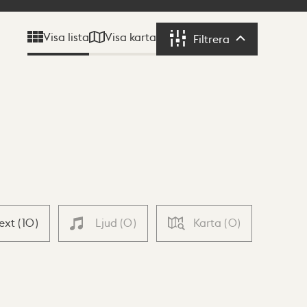
Visa karta
Visa lista
Filtrera
Filtrera
Text
(
10
)
Ljud
(
0
)
Karta
(
0
)