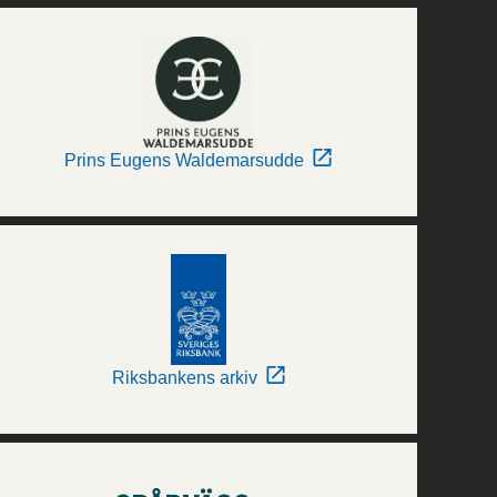
Prins Eugens Waldemarsudde
Riksbankens arkiv