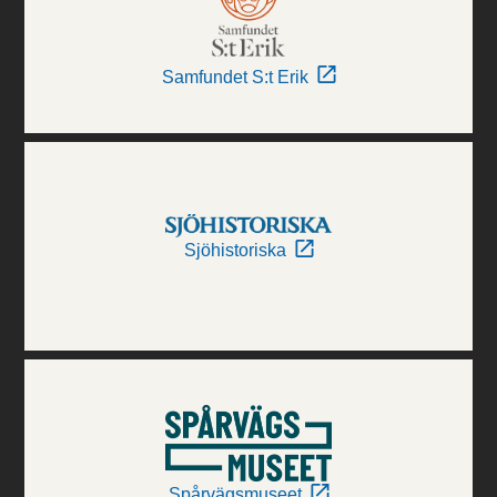
Samfundet S:t Erik
Sjöhistoriska
Spårvägsmuseet