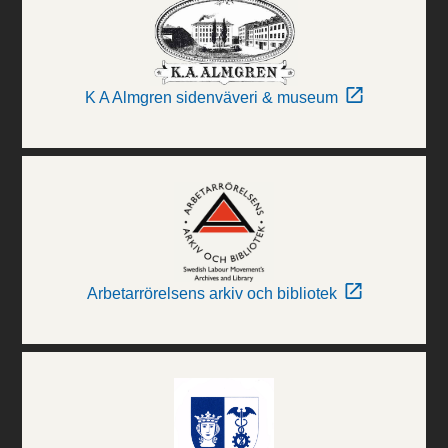
K A Almgren sidenväveri & museum
Arbetarrörelsens arkiv och bibliotek