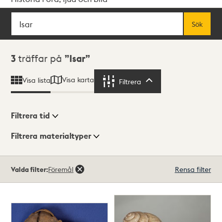
Sök
Fritextsök
Sök
Sökresultat
3
träffar på
Isar
Visa karta
Visa lista
Filtrera
Filtrera
Filtrera tid
Filtrera materialtyper
Visningsläge
Totalt
Valda filter:
Föremål
Rensa filter
3
träffar
Lista
Karta