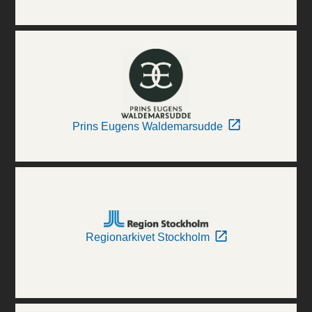
Prins Eugens Waldemarsudde
Regionarkivet Stockholm