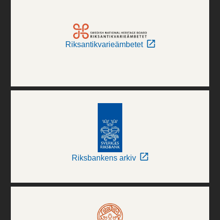
Riksantikvarieämbetet
Riksbankens arkiv