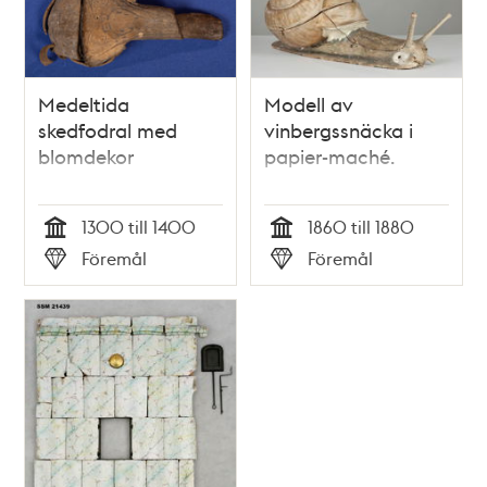
Medeltida
Modell av
skedfodral med
vinbergssnäcka i
blomdekor
papier-maché.
1300 till 1400
1860 till 1880
Tid
Tid
Föremål
Föremål
Typ
Typ