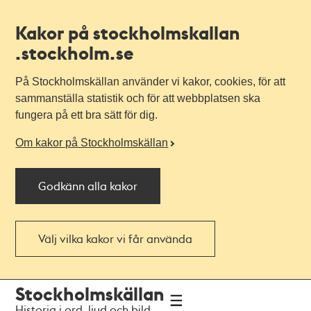
Kakor på stockholmskallan
.stockholm.se
På Stockholmskällan använder vi kakor, cookies, för att
sammanställa statistik och för att webbplatsen ska
fungera på ett bra sätt för dig.
Om kakor på Stockholmskällan
Godkänn alla kakor
Välj vilka kakor vi får använda
Till
Till
Stockholmskällan
navigationen
huvudinnehållet
Historia i ord, ljud och bild