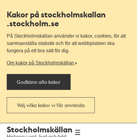
Kakor på stockholmskallan
.stockholm.se
På Stockholmskällan använder vi kakor, cookies, för att
sammanställa statistik och för att webbplatsen ska
fungera på ett bra sätt för dig.
Om kakor på Stockholmskällan
Godkänn alla kakor
Välj vilka kakor vi får använda
Till
Till
Stockholmskällan
navigationen
huvudinnehållet
Historia i ord, ljud och bild