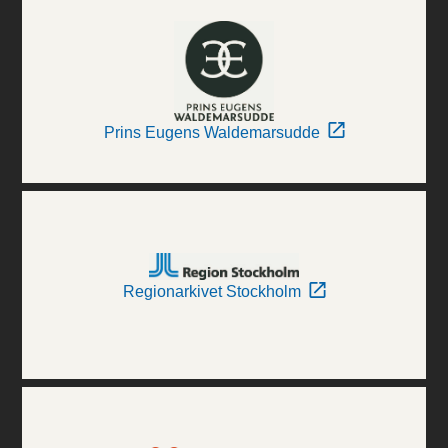
Prins Eugens Waldemarsudde
Regionarkivet Stockholm