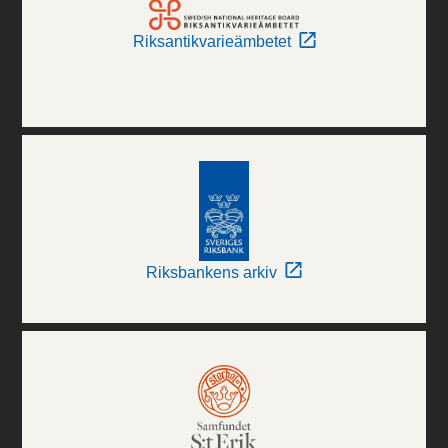
Riksantikvarieämbetet
Riksbankens arkiv