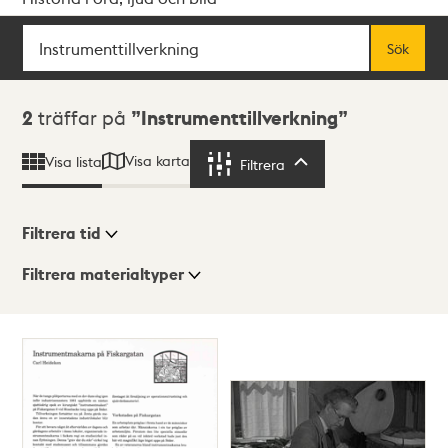
Sök
Fritextsök
Sök
Sökresultat
2
träffar på
Instrumenttillverkning
Visa karta
Visa lista
Filtrera
Filtrera
Filtrera tid
Filtrera materialtyper
Visningsläge
Totalt
2
träffar
Lista
Karta