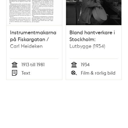
Instrumentmakarna
Bland hantverkare i
på Fiskargatan /
Stockholm:
Carl Heideken
Lutbygge (1934)
1913 till 1981
1934
Tid
Tid
Text
Film & rörlig bild
Typ
Typ