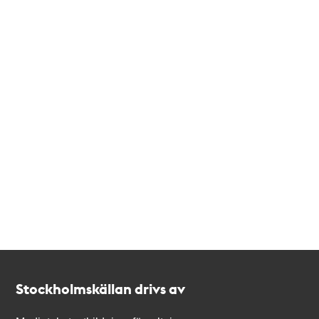
Kontakt
Stockholmskällan
Stockholmskällan drivs av