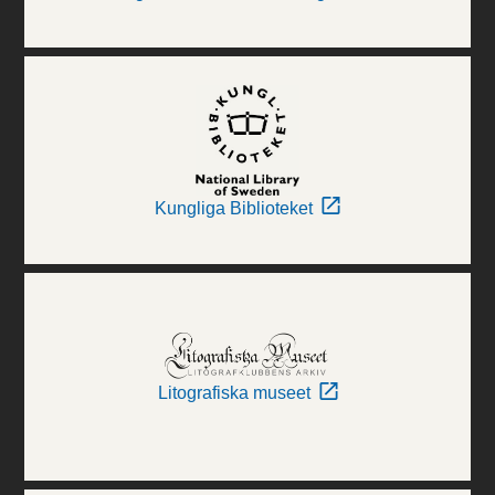
Kungliga Biblioteket
Litografiska museet