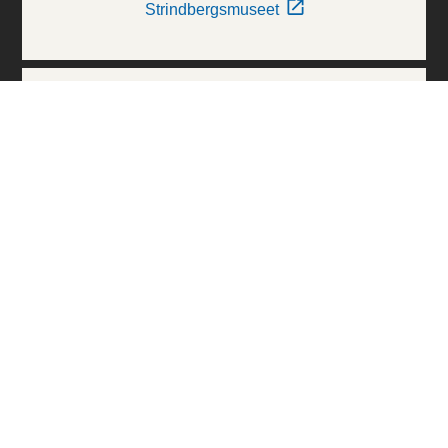
Strindbergsmuseet
Thielska Galleriet
Världskulturmuseerna