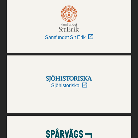
Samfundet S:t Erik
Sjöhistoriska