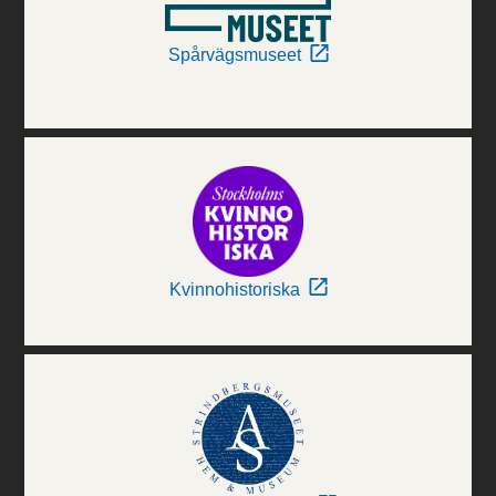
Spårvägsmuseet
Kvinnohistoriska