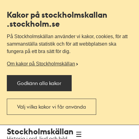
Kakor på stockholmskallan
.stockholm.se
På Stockholmskällan använder vi kakor, cookies, för att
sammanställa statistik och för att webbplatsen ska
fungera på ett bra sätt för dig.
Om kakor på Stockholmskällan
Godkänn alla kakor
Välj vilka kakor vi får använda
Till
Till
Stockholmskällan
navigationen
huvudinnehållet
Historia i ord, ljud och bild