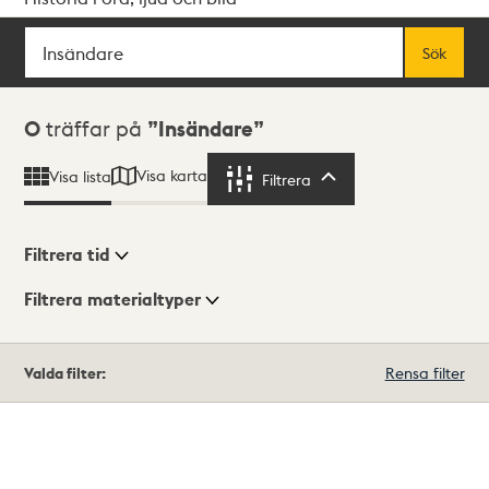
Sök
Fritextsök
Sök
Sökresultat
0
träffar på
Insändare
Visa karta
Visa lista
Filtrera
Filtrera
Filtrera tid
Filtrera materialtyper
Visningsläge
Totalt
Valda filter:
Rensa filter
0
träffar
Lista
Karta