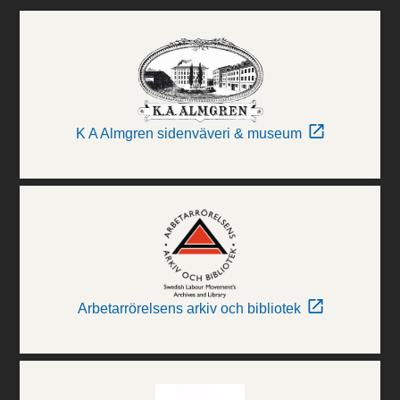
K A Almgren sidenväveri & museum
Arbetarrörelsens arkiv och bibliotek