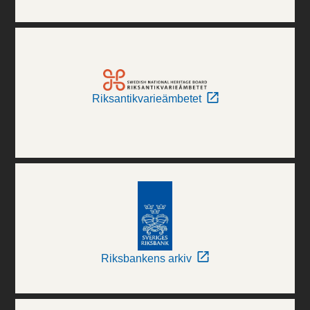
Riksantikvarieämbetet
Riksbankens arkiv