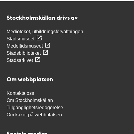
Kontakt
Stockholmskällan
Stockholmskällan drivs av
Medioteket, utbildningsförvaltningen
Stadsmuseet
Medeltidsmuseet
Stadsbiblioteket
Stadsarkivet
Om webbplatsen
Kontakta oss
Om Stockholmskällan
Tillgänglighetsredogörelse
Om kakor på webbplatsen
Sociala medier