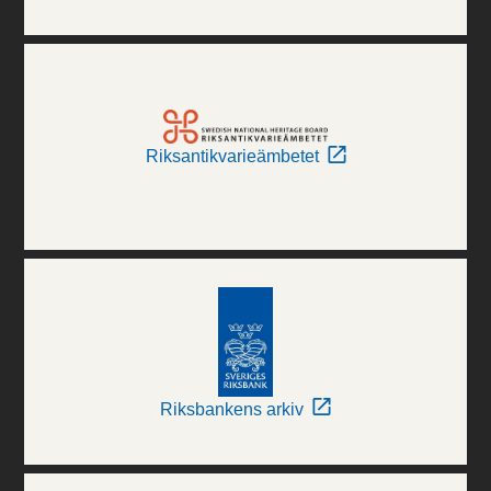
Riksantikvarieämbetet
Riksbankens arkiv