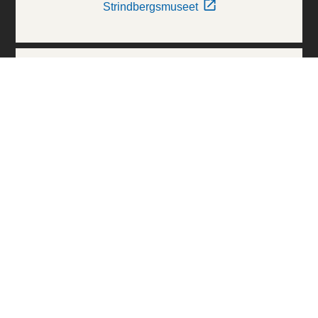
Strindbergsmuseet
Thielska Galleriet
Världskulturmuseerna