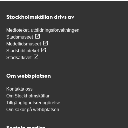
Kontakt
Stockholmskällan
Stockholmskällan drivs av
Medioteket, utbildningsförvaltningen
Stadsmuseet
Medeltidsmuseet
Stadsbiblioteket
Stadsarkivet
Om webbplatsen
Kontakta oss
Om Stockholmskällan
Tillgänglighetsredogörelse
Om kakor på webbplatsen
Sociala medier