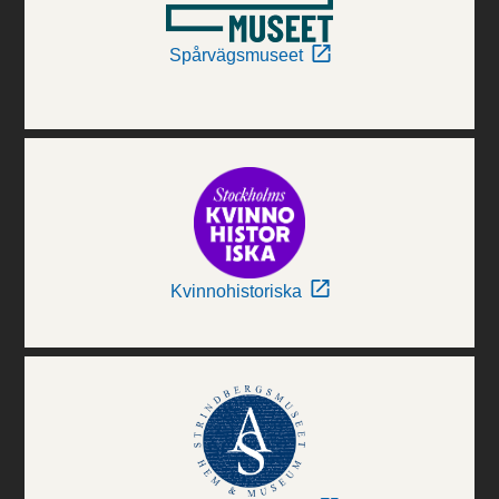
Spårvägsmuseet
Kvinnohistoriska