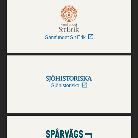
Samfundet S:t Erik
Sjöhistoriska