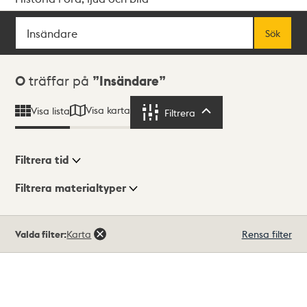
Sök
Fritextsök
Sök
Sökresultat
0
träffar på
Insändare
Visa karta
Visa lista
Filtrera
Filtrera
Filtrera tid
Filtrera materialtyper
Visningsläge
Totalt
Valda filter:
Karta
Rensa filter
0
träffar
Lista
Karta