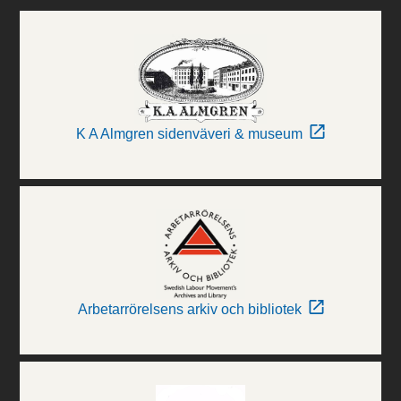
K A Almgren sidenväveri & museum
Arbetarrörelsens arkiv och bibliotek