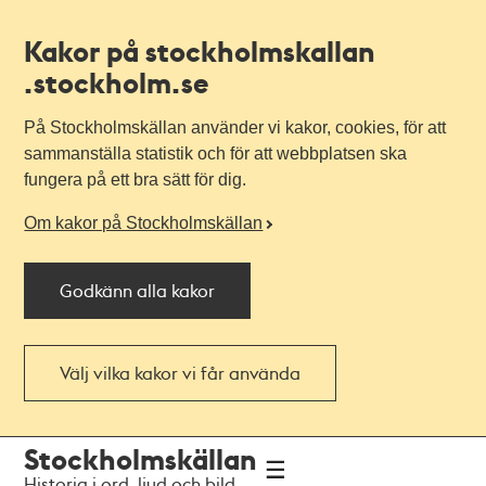
Kakor på stockholmskallan
.stockholm.se
På Stockholmskällan använder vi kakor, cookies, för att
sammanställa statistik och för att webbplatsen ska
fungera på ett bra sätt för dig.
Om kakor på Stockholmskällan
Godkänn alla kakor
Välj vilka kakor vi får använda
Till
Till
Stockholmskällan
navigationen
huvudinnehållet
Historia i ord, ljud och bild