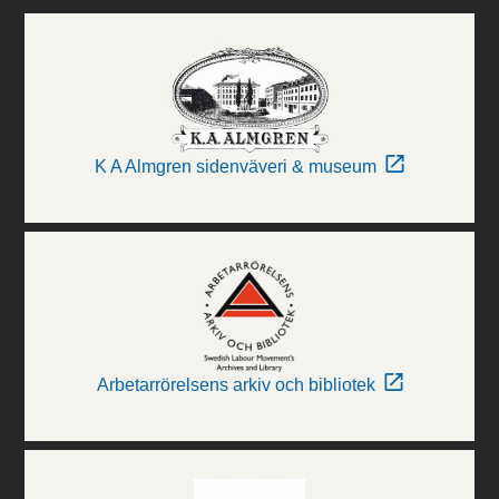
K A Almgren sidenväveri & museum
Arbetarrörelsens arkiv och bibliotek