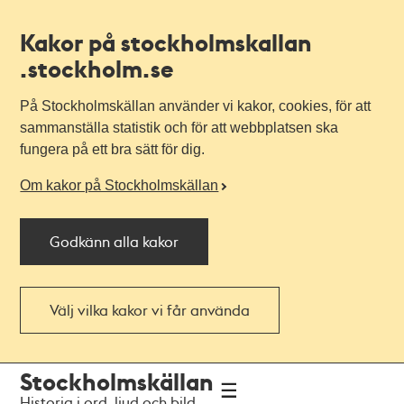
Kakor på stockholmskallan
.stockholm.se
På Stockholmskällan använder vi kakor, cookies, för att
sammanställa statistik och för att webbplatsen ska
fungera på ett bra sätt för dig.
Om kakor på Stockholmskällan
Godkänn alla kakor
Välj vilka kakor vi får använda
Till
Till
Stockholmskällan
navigationen
huvudinnehållet
Historia i ord, ljud och bild