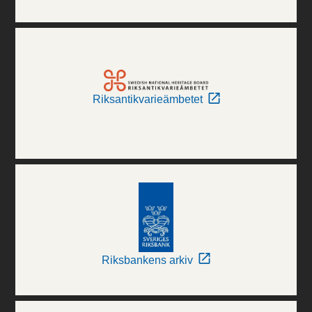
Riksantikvarieämbetet
Riksbankens arkiv