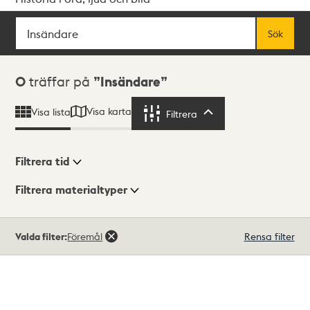
Sök
Fritextsök
Sök
Sökresultat
0
träffar på
Insändare
Visa karta
Visa lista
Filtrera
Filtrera
Filtrera tid
Filtrera materialtyper
Visningsläge
Totalt
Valda filter:
Föremål
Rensa filter
0
träffar
Lista
Karta