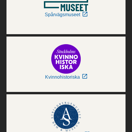
Spårvägsmuseet
Kvinnohistoriska