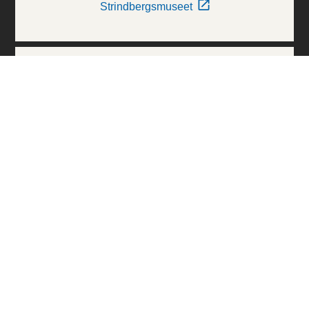
Strindbergsmuseet
Thielska Galleriet
Världskulturmuseerna