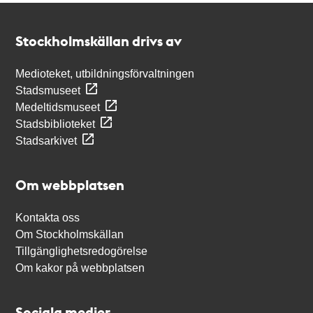
Kontakt
Stockholmskällan
Stockholmskällan drivs av
Medioteket, utbildningsförvaltningen
Stadsmuseet
Medeltidsmuseet
Stadsbiblioteket
Stadsarkivet
Om webbplatsen
Kontakta oss
Om Stockholmskällan
Tillgänglighetsredogörelse
Om kakor på webbplatsen
Sociala medier