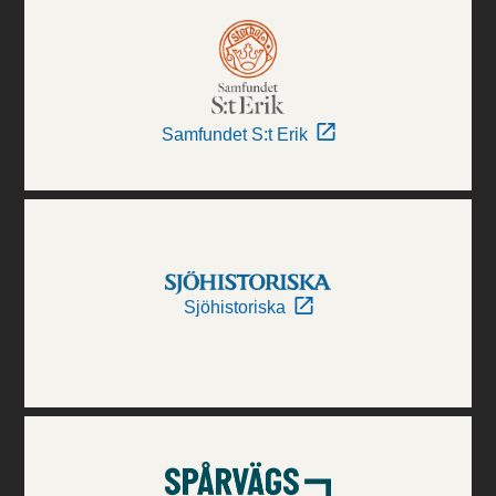
Samfundet S:t Erik
Sjöhistoriska