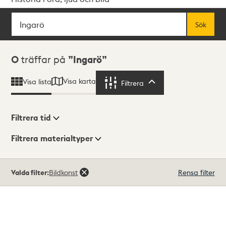
Sök
Fritextsök
Sök
Sökresultat
0
träffar på
Ingarö
Visa karta
Visa lista
Filtrera
Filtrera
Filtrera tid
Filtrera materialtyper
Visningsläge
Totalt
Valda filter:
Bildkonst
Rensa filter
0
träffar
Lista
Karta