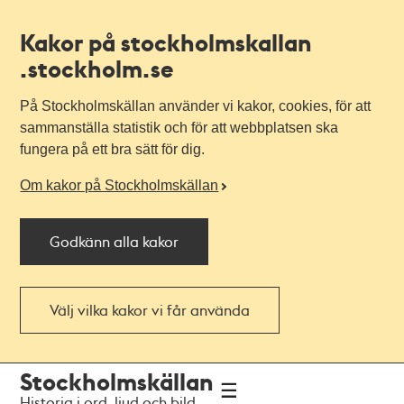
Kakor på stockholmskallan
.stockholm.se
På Stockholmskällan använder vi kakor, cookies, för att
sammanställa statistik och för att webbplatsen ska
fungera på ett bra sätt för dig.
Om kakor på Stockholmskällan
Godkänn alla kakor
Välj vilka kakor vi får använda
Till
Till
Stockholmskällan
navigationen
huvudinnehållet
Historia i ord, ljud och bild