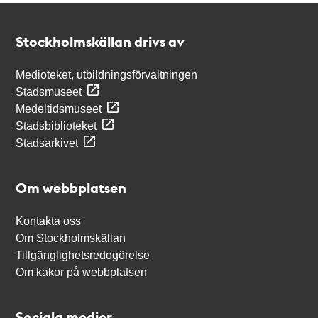
Kontakt
Stockholmskällan
Stockholmskällan drivs av
Medioteket, utbildningsförvaltningen
Stadsmuseet
Medeltidsmuseet
Stadsbiblioteket
Stadsarkivet
Om webbplatsen
Kontakta oss
Om Stockholmskällan
Tillgänglighetsredogörelse
Om kakor på webbplatsen
Sociala medier