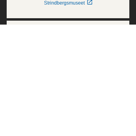
Strindbergsmuseet
Thielska Galleriet
Världskulturmuseerna