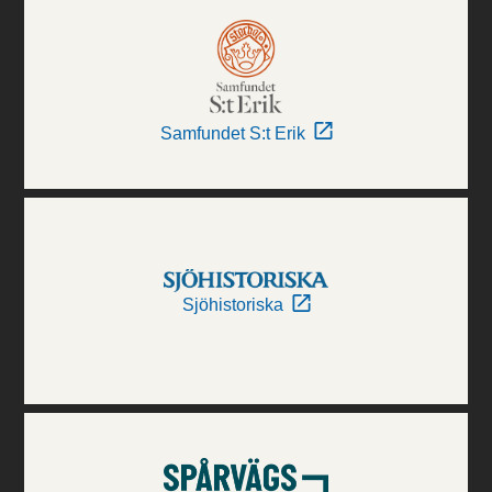
Samfundet S:t Erik
Sjöhistoriska