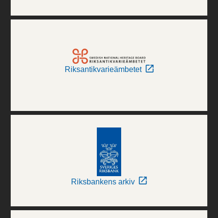
Riksantikvarieämbetet
Riksbankens arkiv