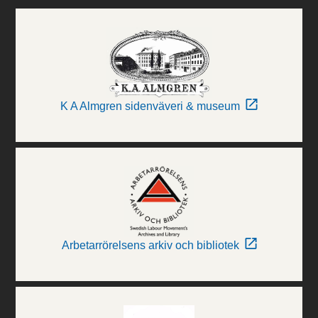
K A Almgren sidenväveri & museum
Arbetarrörelsens arkiv och bibliotek