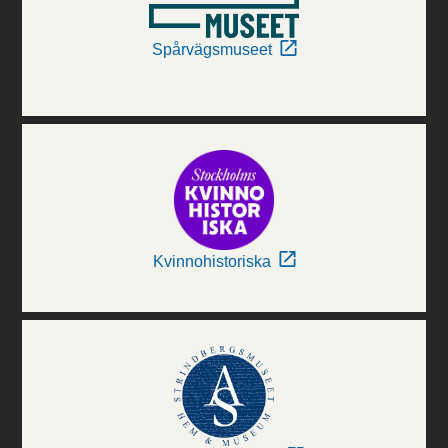
Spårvägsmuseet
Kvinnohistoriska