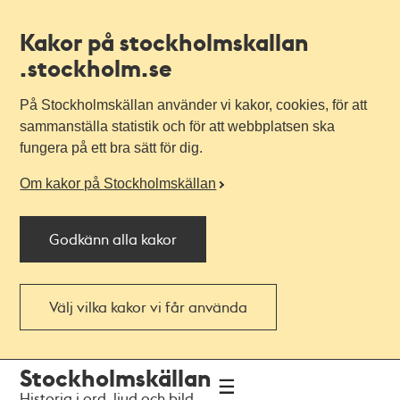
Kakor på stockholmskallan
.stockholm.se
På Stockholmskällan använder vi kakor, cookies, för att
sammanställa statistik och för att webbplatsen ska
fungera på ett bra sätt för dig.
Om kakor på Stockholmskällan
Godkänn alla kakor
Välj vilka kakor vi får använda
Till
Till
Stockholmskällan
navigationen
huvudinnehållet
Historia i ord, ljud och bild