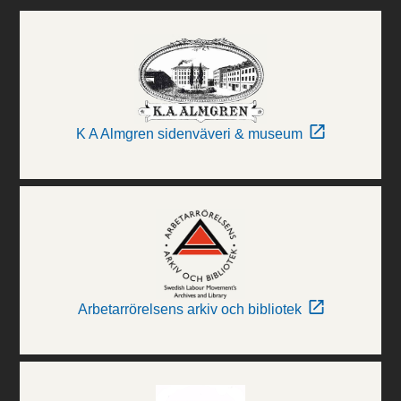
K A Almgren sidenväveri & museum
Arbetarrörelsens arkiv och bibliotek