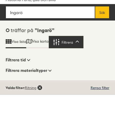
Sök
Fritextsök
Sök
Sökresultat
0
träffar på
Ingarö
Visa karta
Visa lista
Filtrera
Filtrera
Filtrera tid
Filtrera materialtyper
Visningsläge
Totalt
Valda filter:
Ritning
Rensa filter
0
träffar
Lista
Karta