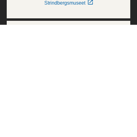
Strindbergsmuseet
Thielska Galleriet
Världskulturmuseerna