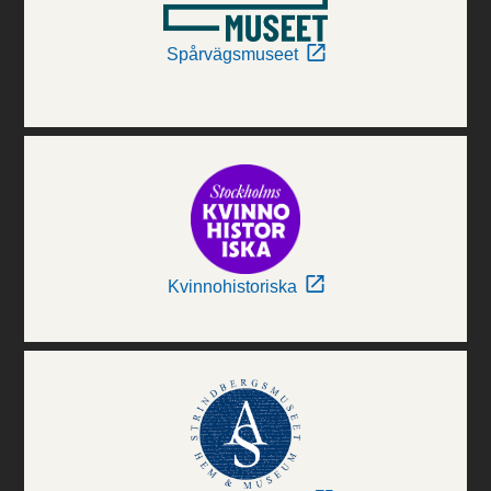
Spårvägsmuseet
Kvinnohistoriska