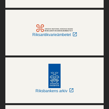
Riksantikvarieämbetet
Riksbankens arkiv