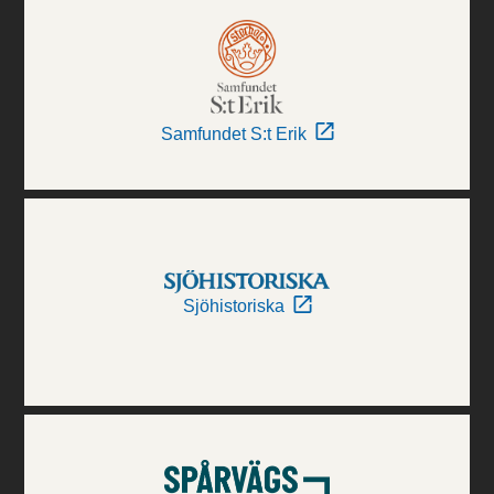
Samfundet S:t Erik
Sjöhistoriska