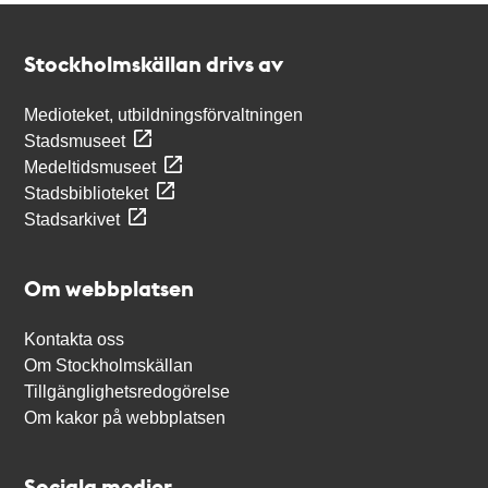
Kontakt
Stockholmskällan
Stockholmskällan drivs av
Medioteket, utbildningsförvaltningen
Stadsmuseet
Medeltidsmuseet
Stadsbiblioteket
Stadsarkivet
Om webbplatsen
Kontakta oss
Om Stockholmskällan
Tillgänglighetsredogörelse
Om kakor på webbplatsen
Sociala medier