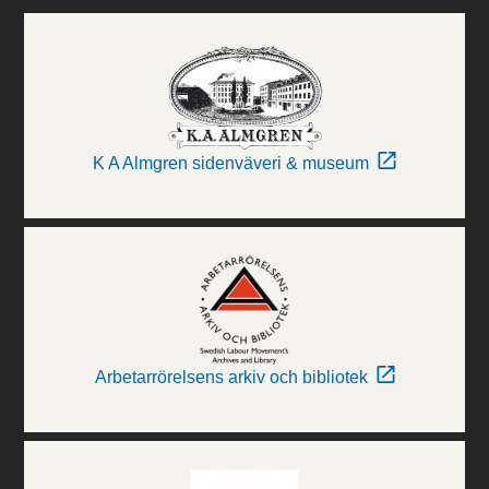
K A Almgren sidenväveri & museum
Arbetarrörelsens arkiv och bibliotek