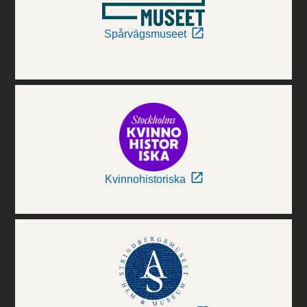
Spårvägsmuseet
Kvinnohistoriska