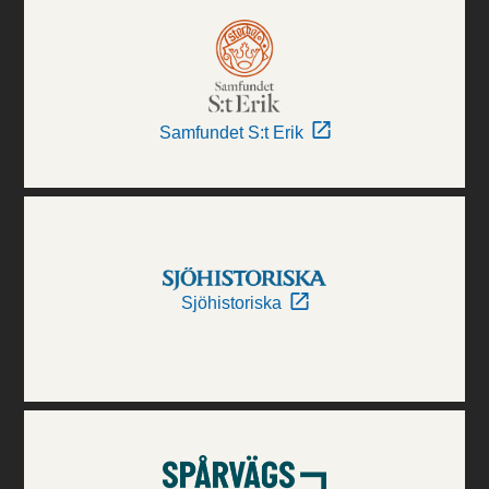
Samfundet S:t Erik
Sjöhistoriska