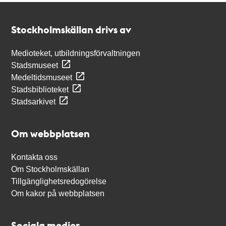
Kontakt
Stockholmskällan
Stockholmskällan drivs av
Medioteket, utbildningsförvaltningen
Stadsmuseet
Medeltidsmuseet
Stadsbiblioteket
Stadsarkivet
Om webbplatsen
Kontakta oss
Om Stockholmskällan
Tillgänglighetsredogörelse
Om kakor på webbplatsen
Sociala medier