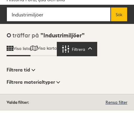
Sök
Fritextsök
Sök
Sökresultat
0
träffar på
Industrimiljöer
Visa karta
Visa lista
Filtrera
Filtrera
Filtrera tid
Filtrera materialtyper
Visningsläge
Totalt
Valda filter:
Rensa filter
0
träffar
Lista
Karta