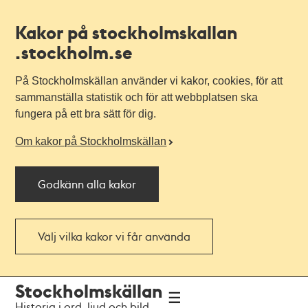
Kakor på stockholmskallan
.stockholm.se
På Stockholmskällan använder vi kakor, cookies, för att
sammanställa statistik och för att webbplatsen ska
fungera på ett bra sätt för dig.
Om kakor på Stockholmskällan
Godkänn alla kakor
Välj vilka kakor vi får använda
Till
Till
Stockholmskällan
navigationen
huvudinnehållet
Historia i ord, ljud och bild