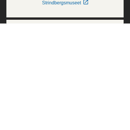
Strindbergsmuseet
Thielska Galleriet
Världskulturmuseerna