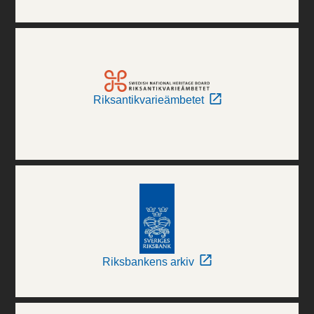
Riksantikvarieämbetet
Riksbankens arkiv