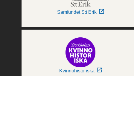
Samfundet S:t Erik
Kvinnohistoriska
Världskulturmuseerna