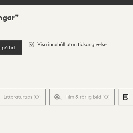
ingar
Visa innehåll utan tidsangivelse
a på tid
Litteraturtips
(
0
)
Film & rörlig bild
(
0
)