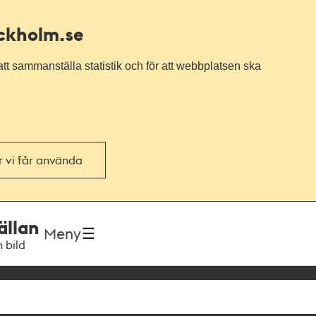
ockholm.se
tt sammanställa statistik och för att webbplatsen ska
or vi får använda
ällan
Meny
h bild