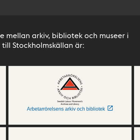
 mellan arkiv, bibliotek och museer i
till Stockholmskällan är:
Arbetarrörelsens arkiv och bibliotek