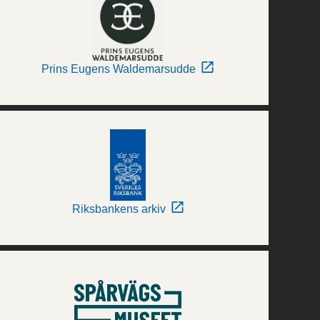
Prins Eugens Waldemarsudde
Riksbankens arkiv