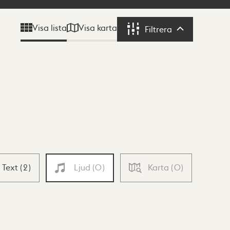
Visa karta
Visa lista
Filtrera
Filtrera
Text
(
2
)
Ljud
(
0
)
Karta
(
0
)