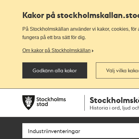
Kakor på stockholmskallan
.st
På Stockholmskällan använder vi kakor, cookies, för a
fungera på ett bra sätt för dig.
Om kakor på Stockholmskällan
Godkänn alla kakor
Välj vilka kak
Till
Till
Stockholmsk
navigationen
huvudinnehållet
Historia i ord, ljud oc
Sök
Fritextsök