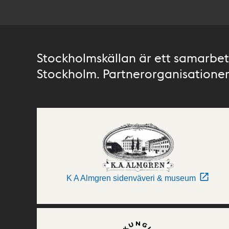
Stockholmskällan är ett samarbete
Stockholm. Partnerorganisationer 
K A Almgren sidenväveri & museum