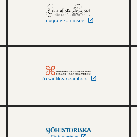
Litografiska museet
Riksantikvarieämbetet