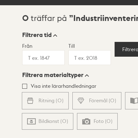
0
Industriinventer
träffar på
Sökresultat
Filtrera tid
Från
Till
Visningsläge
Filtrer
Filtrera materialtyper
Lista
Karta
Visa inte lärarhandledningar
Ritning
(
0
)
Föremål
(
0
)
Bildkonst
(
0
)
Foto
(
0
)