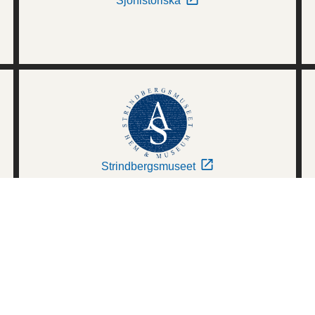
Sjöhistoriska
Strindbergsmuseet