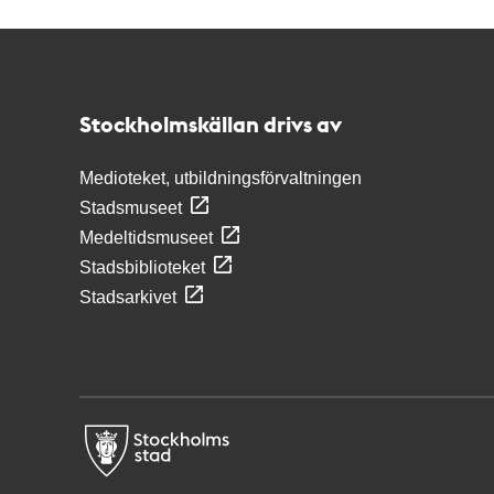
Kontakt
Stockholmskällan
Stockholmskällan drivs av
Medioteket, utbildningsförvaltningen
Stadsmuseet
Medeltidsmuseet
Stadsbiblioteket
Stadsarkivet