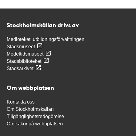
Kontakt
Stockholmskällan
Stockholmskällan drivs av
Medioteket, utbildningsförvaltningen
Stadsmuseet
Medeltidsmuseet
Stadsbiblioteket
Stadsarkivet
Om webbplatsen
Kontakta oss
Om Stockholmskällan
Tillgänglighetsredogörelse
Om kakor på webbplatsen