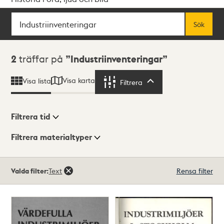
Sök
Fritextsök
Sök
Sökresultat
2
träffar på
Industriinventeringar
Visa karta
Visa lista
Filtrera
Filtrera
Filtrera tid
Filtrera materialtyper
Visningsläge
Totalt
Valda filter:
Text
Rensa filter
2
träffar
Lista
Karta