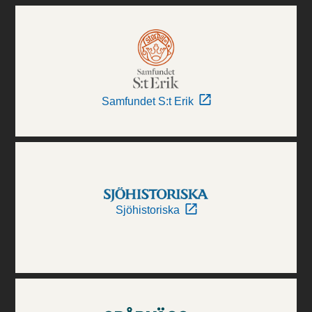
Samfundet S:t Erik
Sjöhistoriska