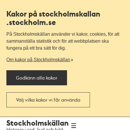
Kakor på stockholmskallan
.stockholm.se
På Stockholmskällan använder vi kakor, cookies, för att
sammanställa statistik och för att webbplatsen ska
fungera på ett bra sätt för dig.
Om kakor på Stockholmskällan
Godkänn alla kakor
Välj vilka kakor vi får använda
Till
Till
Stockholmskällan
navigationen
huvudinnehållet
Historia i ord, ljud och bild