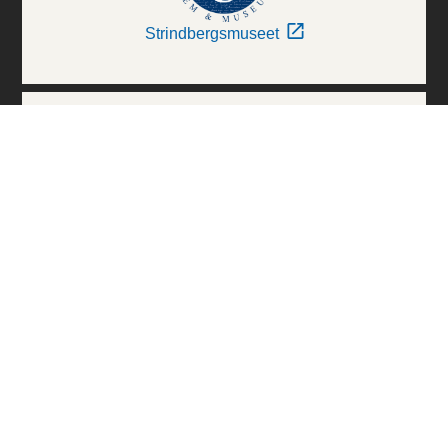
Strindbergsmuseet
Thielska Galleriet
Världskulturmuseerna