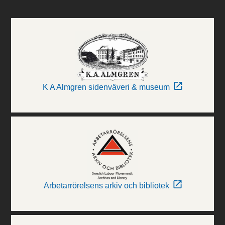
K A Almgren sidenväveri & museum
Arbetarrörelsens arkiv och bibliotek