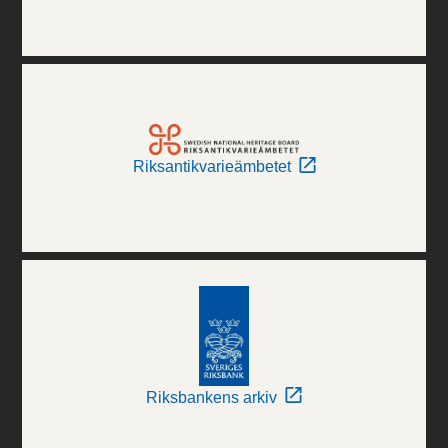
Riksantikvarieämbetet
Riksbankens arkiv