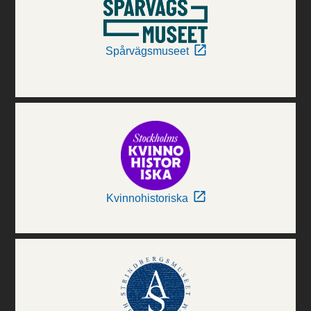
Spårvägsmuseet
Kvinnohistoriska