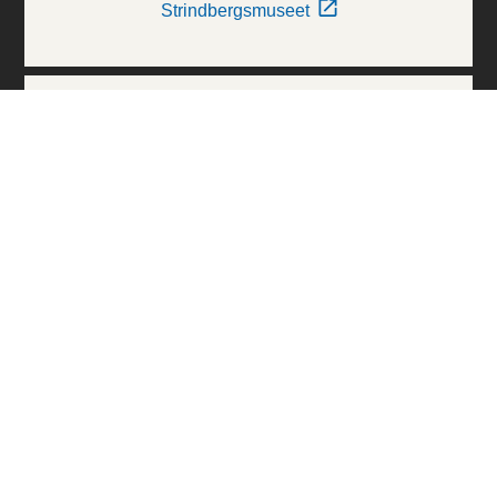
Strindbergsmuseet
Thielska Galleriet
Världskulturmuseerna