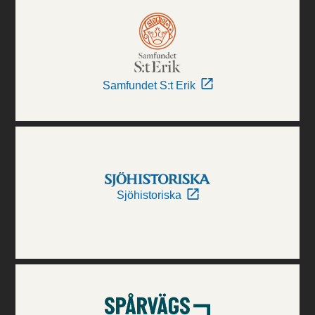
Samfundet S:t Erik
Sjöhistoriska