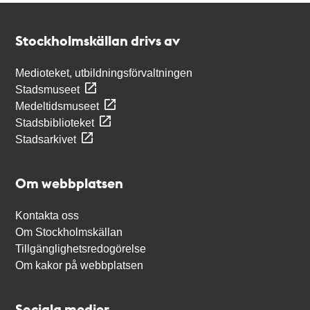
Kontakt
Stockholmskällan
Stockholmskällan drivs av
Medioteket, utbildningsförvaltningen
Stadsmuseet
Medeltidsmuseet
Stadsbiblioteket
Stadsarkivet
Om webbplatsen
Kontakta oss
Om Stockholmskällan
Tillgänglighetsredogörelse
Om kakor på webbplatsen
Sociala medier