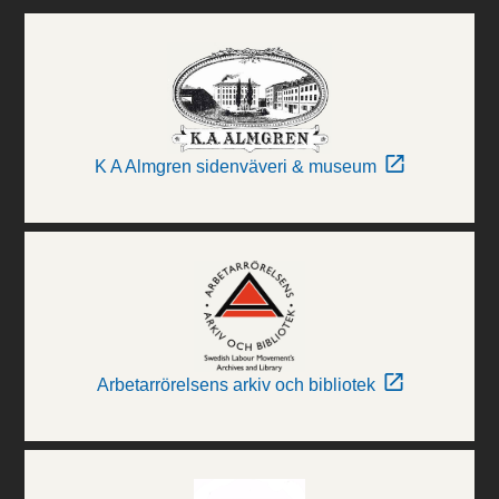
K A Almgren sidenväveri & museum
Arbetarrörelsens arkiv och bibliotek