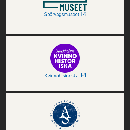
Spårvägsmuseet
Kvinnohistoriska