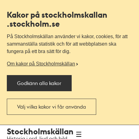
Kakor på stockholmskallan
.stockholm.se
På Stockholmskällan använder vi kakor, cookies, för att
sammanställa statistik och för att webbplatsen ska
fungera på ett bra sätt för dig.
Om kakor på Stockholmskällan
Godkänn alla kakor
Välj vilka kakor vi får använda
Till
Till
Stockholmskällan
navigationen
huvudinnehållet
Historia i ord, ljud och bild