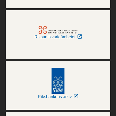
Riksantikvarieämbetet
Riksbankens arkiv