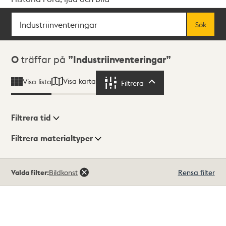
Sök
Fritextsök
Sök
Sökresultat
0
träffar på
Industriinventeringar
Visa karta
Visa lista
Filtrera
Filtrera
Filtrera tid
Filtrera materialtyper
Visningsläge
Totalt
Valda filter:
Bildkonst
Rensa filter
0
träffar
Lista
Karta