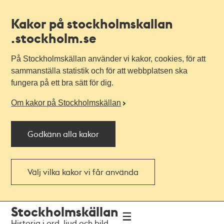
Kakor på stockholmskallan
.stockholm.se
På Stockholmskällan använder vi kakor, cookies, för att
sammanställa statistik och för att webbplatsen ska
fungera på ett bra sätt för dig.
Om kakor på Stockholmskällan
Godkänn alla kakor
Välj vilka kakor vi får använda
Till
Till
Stockholmskällan
navigationen
huvudinnehållet
Historia i ord, ljud och bild