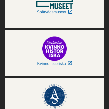
Spårvägsmuseet
Kvinnohistoriska