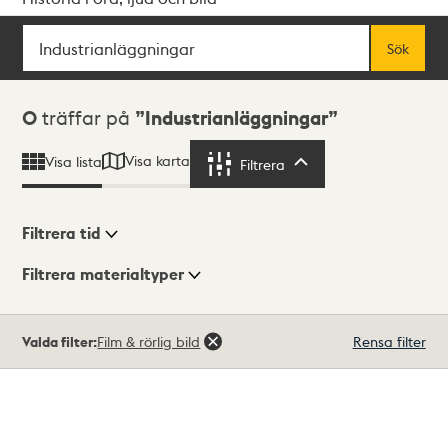
Sök
Fritextsök
Sök
Sökresultat
0
träffar på
Industrianläggningar
Visa karta
Visa lista
Filtrera
Filtrera
Filtrera tid
Filtrera materialtyper
Visningsläge
Totalt
Valda filter:
Film & rörlig bild
Rensa filter
0
träffar
Lista
Karta