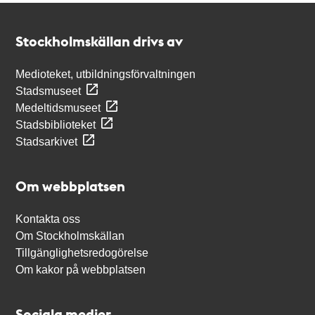
Kontakt
Stockholmskällan
Stockholmskällan drivs av
Medioteket, utbildningsförvaltningen
Stadsmuseet
Medeltidsmuseet
Stadsbiblioteket
Stadsarkivet
Om webbplatsen
Kontakta oss
Om Stockholmskällan
Tillgänglighetsredogörelse
Om kakor på webbplatsen
Sociala medier