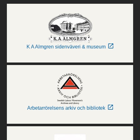
K A Almgren sidenväveri & museum
Arbetarrörelsens arkiv och bibliotek