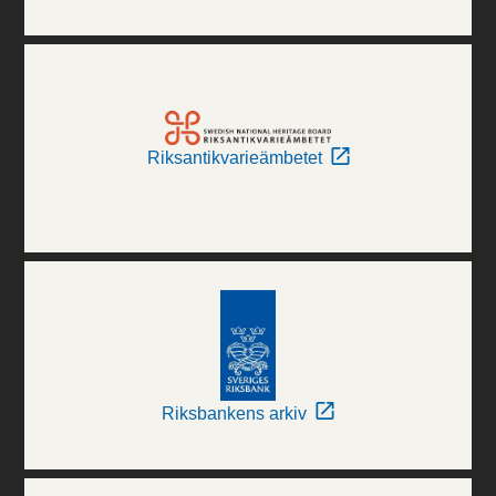
Riksantikvarieämbetet
Riksbankens arkiv