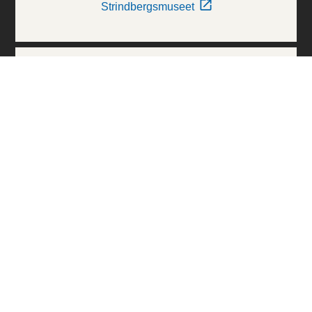
Strindbergsmuseet
Thielska Galleriet
Världskulturmuseerna