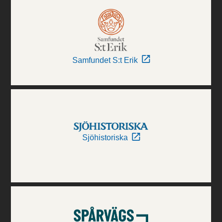
Samfundet S:t Erik
Sjöhistoriska