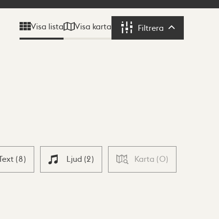
Visa karta
Visa lista
Filtrera
Filtrera
Text
(
8
)
Ljud
(
2
)
Karta
(
0
)