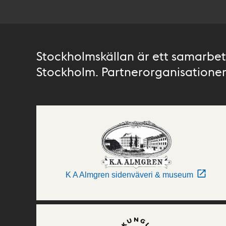
Stockholmskällan är ett samarbete
Stockholm. Partnerorganisationer 
K A Almgren sidenväveri & museum