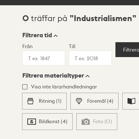
0
Industrialismen
träffar på
Sökresultat
Filtrera tid
Från
Till
Visningsläge
Filtrer
Filtrera materialtyper
Lista
Karta
Visa inte lärarhandledningar
Ritning
(
1
)
Föremål
(
4
)
Bildkonst
(
4
)
Foto
(
0
)