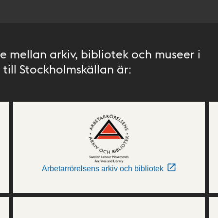
 mellan arkiv, bibliotek och museer i
till Stockholmskällan är:
Arbetarrörelsens arkiv och bibliotek