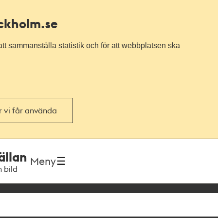
ockholm.se
tt sammanställa statistik och för att webbplatsen ska
or vi får använda
ällan
Meny
h bild