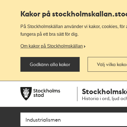
Kakor på stockholmskallan
.st
På Stockholmskällan använder vi kakor, cookies, för a
fungera på ett bra sätt för dig.
Om kakor på Stockholmskällan
Godkänn alla kakor
Välj vilka kak
Till
Till
Stockholmsk
navigationen
huvudinnehållet
Historia i ord, ljud oc
Sök
Fritextsök