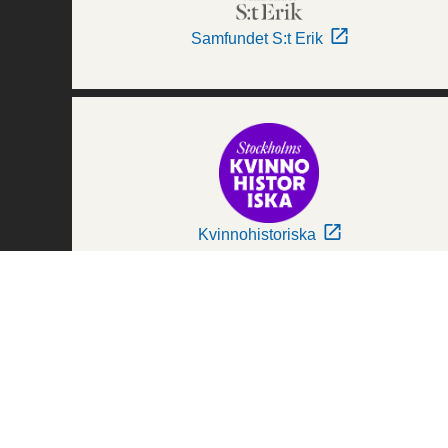
Samfundet S:t Erik
Kvinnohistoriska
Världskulturmuseerna