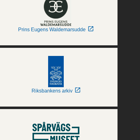
Prins Eugens Waldemarsudde
Riksbankens arkiv