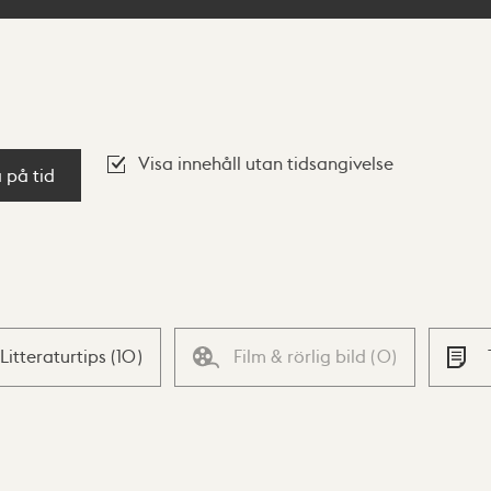
Visa innehåll utan tidsangivelse
a på tid
Litteraturtips
(
10
)
Film & rörlig bild
(
0
)