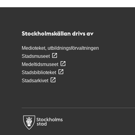
Kontakt
Stockholmskällan
Stockholmskällan drivs av
Medioteket, utbildningsförvaltningen
Stadsmuseet
Medeltidsmuseet
Stadsbiblioteket
Stadsarkivet