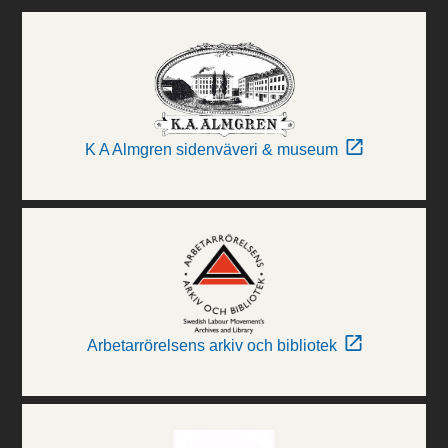
K A Almgren sidenväveri & museum
Arbetarrörelsens arkiv och bibliotek