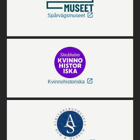
Spårvägsmuseet
Kvinnohistoriska