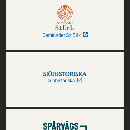
Samfundet S:t Erik
Sjöhistoriska