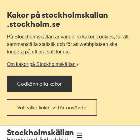
Kakor på stockholmskallan
.stockholm.se
På Stockholmskällan använder vi kakor, cookies, för att
sammanställa statistik och för att webbplatsen ska
fungera på ett bra sätt för dig.
Om kakor på Stockholmskällan
Godkänn alla kakor
Välj vilka kakor vi får använda
Till
Till
Stockholmskällan
navigationen
huvudinnehållet
Historia i ord, ljud och bild