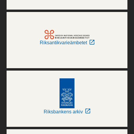
Riksantikvarieämbetet
Riksbankens arkiv