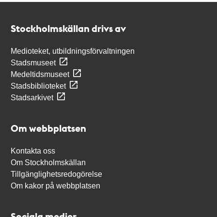
Kontakt
Stockholmskällan
Stockholmskällan drivs av
Medioteket, utbildningsförvaltningen
Stadsmuseet
Medeltidsmuseet
Stadsbiblioteket
Stadsarkivet
Om webbplatsen
Kontakta oss
Om Stockholmskällan
Tillgänglighetsredogörelse
Om kakor på webbplatsen
Sociala medier