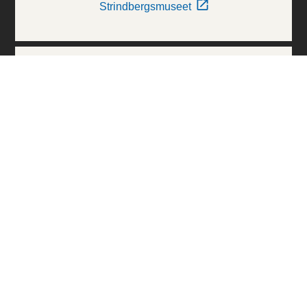
Strindbergsmuseet
Thielska Galleriet
Världskulturmuseerna