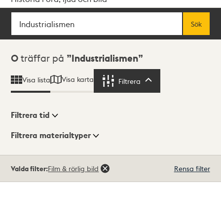
Sök
Fritextsök
Sök
Sökresultat
0
träffar på
Industrialismen
Visa karta
Visa lista
Filtrera
Filtrera
Filtrera tid
Filtrera materialtyper
Visningsläge
Totalt
Valda filter:
Film & rörlig bild
Rensa filter
0
träffar
Lista
Karta