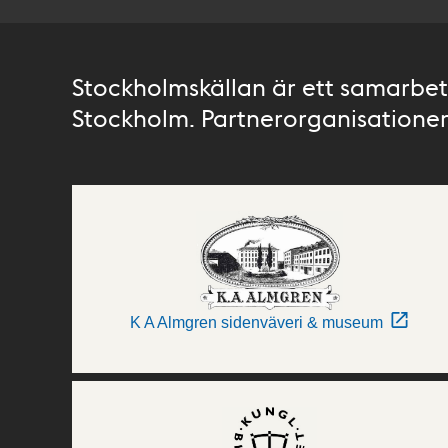
Stockholmskällan är ett samarbete
Stockholm. Partnerorganisationer 
K A Almgren sidenväveri & museum