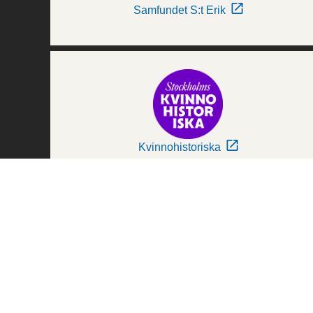
Samfundet S:t Erik
Kvinnohistoriska
Världskulturmuseerna