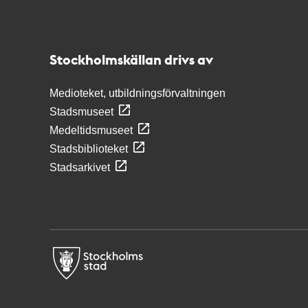
Kontakt
Stockholmskällan
Stockholmskällan drivs av
Medioteket, utbildningsförvaltningen
Stadsmuseet
Medeltidsmuseet
Stadsbiblioteket
Stadsarkivet