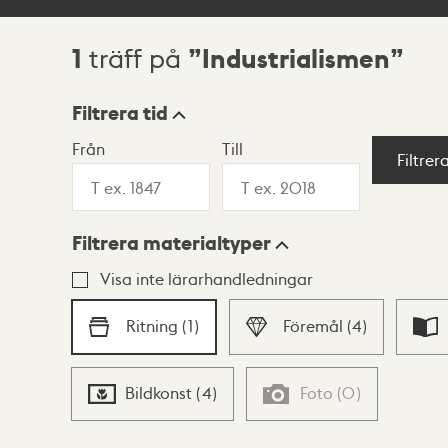
1
Industrialismen
träff på
Sökresultat
Filtrera tid
Från
Till
Visningsläge
Filtrer
Filtrera materialtyper
Lista
Karta
Visa inte lärarhandledningar
Ritning
(
1
)
Föremål
(
4
)
Bildkonst
(
4
)
Foto
(
0
)