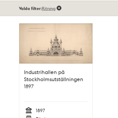
Totalt
Valda filter:
Ritning
1
träffar
Industrihallen på
Stockholmsutställningen
1897
1897
Tid