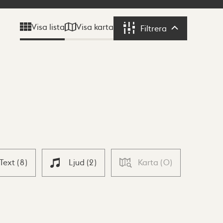
Visa karta
Visa lista
Filtrera
Filtrera
Text
(
8
)
Ljud
(
2
)
Karta
(
0
)