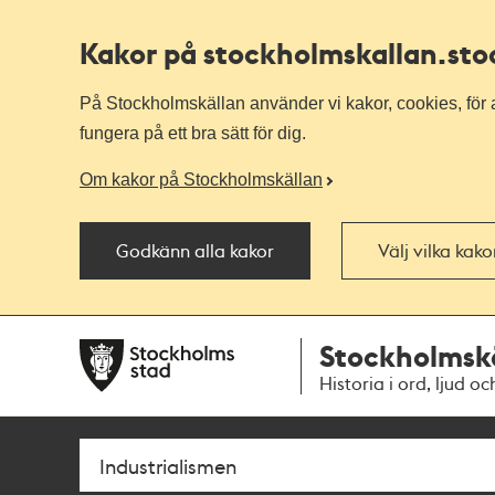
Kakor på stockholmskallan
.st
På Stockholmskällan använder vi kakor, cookies, för a
fungera på ett bra sätt för dig.
Om kakor på Stockholmskällan
Godkänn alla kakor
Välj vilka kak
Till
Till
Stockholmsk
navigationen
huvudinnehållet
Historia i ord, ljud oc
Sök
Fritextsök