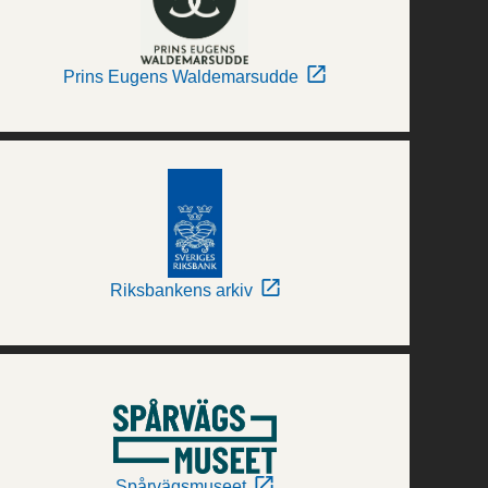
Prins Eugens Waldemarsudde
Riksbankens arkiv
Spårvägsmuseet