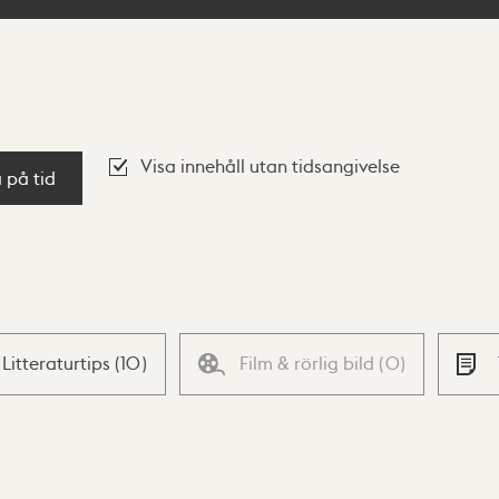
Visa innehåll utan tidsangivelse
a på tid
Litteraturtips
(
10
)
Film & rörlig bild
(
0
)