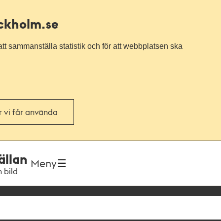
ockholm.se
tt sammanställa statistik och för att webbplatsen ska
or vi får använda
ällan
Meny
h bild