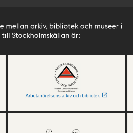
 mellan arkiv, bibliotek och museer i
till Stockholmskällan är:
Arbetarrörelsens arkiv och bibliotek