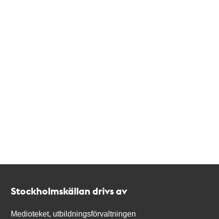
Kontakt
Stockholmskällan
Stockholmskällan drivs av
Medioteket, utbildningsförvaltningen