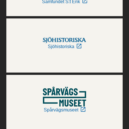
Samfundet S:t Erik
Sjöhistoriska
Spårvägsmuseet