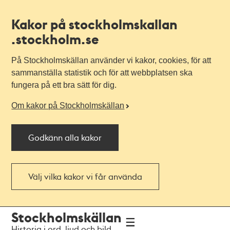
Kakor på stockholmskallan
.stockholm.se
På Stockholmskällan använder vi kakor, cookies, för att
sammanställa statistik och för att webbplatsen ska
fungera på ett bra sätt för dig.
Om kakor på Stockholmskällan
Godkänn alla kakor
Välj vilka kakor vi får använda
Till
Till
Stockholmskällan
navigationen
huvudinnehållet
Historia i ord, ljud och bild