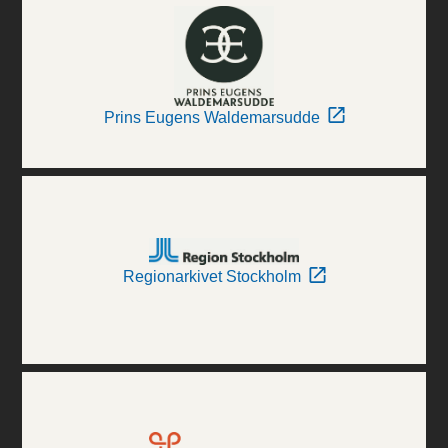
Prins Eugens Waldemarsudde
Regionarkivet Stockholm