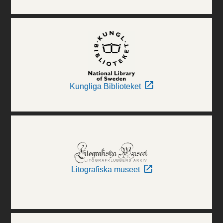
Kungliga Biblioteket
Litografiska museet