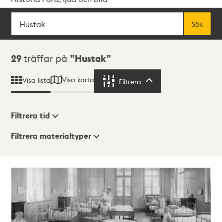
Sök
Fritextsök
Sök
Sökresultat
29
träffar på
Hustak
Visa karta
Visa lista
Filtrera
Filtrera
Filtrera tid
Filtrera materialtyper
Visningsläge
Totalt
29
träffar
Lista
Karta