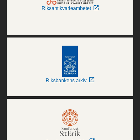
Riksantikvarieämbetet
Riksbankens arkiv