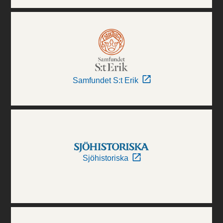
Samfundet S:t Erik
Sjöhistoriska