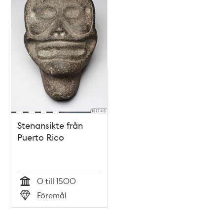
Stenansikte från
Puerto Rico
0 till 1500
Tid
Föremål
Typ