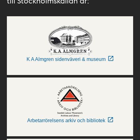
till Stockholmskällan är:
K A Almgren sidenväveri & museum
Arbetarrörelsens arkiv och bibliotek