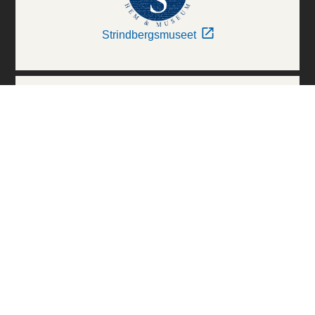
Strindbergsmuseet
Thielska Galleriet
Världskulturmuseerna