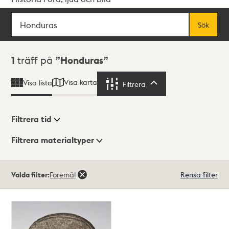
Sök
Fritextsök
Sök
Sökresultat
1
träff på
Honduras
Visa karta
Visa lista
Filtrera
Filtrera
Filtrera tid
Filtrera materialtyper
Visningsläge
Totalt
Valda filter:
Föremål
Rensa filter
1
träffar
Lista
Karta