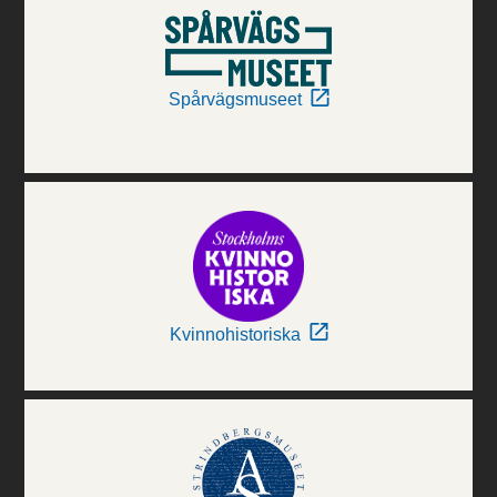
Spårvägsmuseet
Kvinnohistoriska