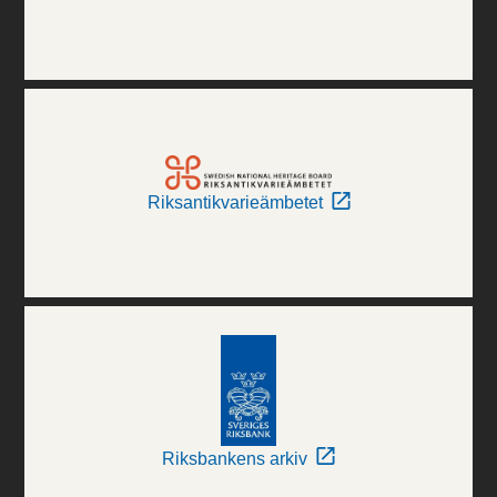
Riksantikvarieämbetet
Riksbankens arkiv