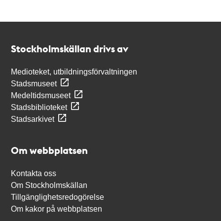
Kontakt
Stockholmskällan
Stockholmskällan drivs av
Medioteket, utbildningsförvaltningen
Stadsmuseet
Medeltidsmuseet
Stadsbiblioteket
Stadsarkivet
Om webbplatsen
Kontakta oss
Om Stockholmskällan
Tillgänglighetsredogörelse
Om kakor på webbplatsen