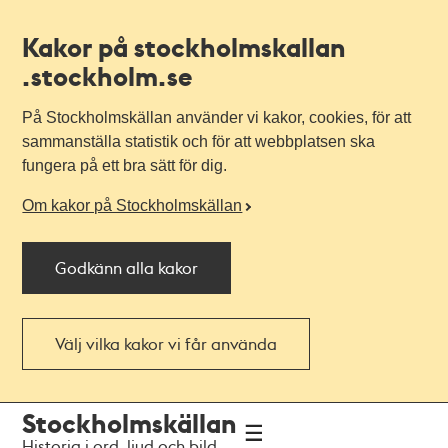
Kakor på stockholmskallan
.stockholm.se
På Stockholmskällan använder vi kakor, cookies, för att
sammanställa statistik och för att webbplatsen ska
fungera på ett bra sätt för dig.
Om kakor på Stockholmskällan
Godkänn alla kakor
Välj vilka kakor vi får använda
Till
Till
Stockholmskällan
navigationen
huvudinnehållet
Historia i ord, ljud och bild