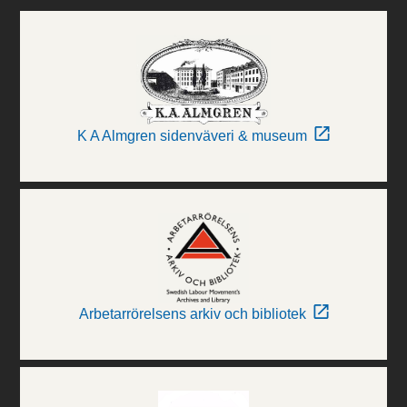
K A Almgren sidenväveri & museum
Arbetarrörelsens arkiv och bibliotek