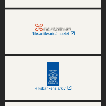
Riksantikvarieämbetet
Riksbankens arkiv