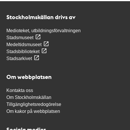
Kontakt
Stockholmskällan
Stockholmskällan drivs av
Medioteket, utbildningsförvaltningen
Stadsmuseet
Medeltidsmuseet
Stadsbiblioteket
Stadsarkivet
Om webbplatsen
Kontakta oss
Om Stockholmskällan
Tillgänglighetsredogörelse
Om kakor på webbplatsen
Sociala medier