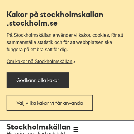
Kakor på stockholmskallan
.stockholm.se
På Stockholmskällan använder vi kakor, cookies, för att
sammanställa statistik och för att webbplatsen ska
fungera på ett bra sätt för dig.
Om kakor på Stockholmskällan
Godkänn alla kakor
Välj vilka kakor vi får använda
Till
Till
Stockholmskällan
navigationen
huvudinnehållet
Historia i ord, ljud och bild