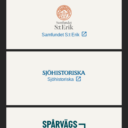
Samfundet S:t Erik
Sjöhistoriska