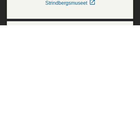
Strindbergsmuseet
Thielska Galleriet
Världskulturmuseerna