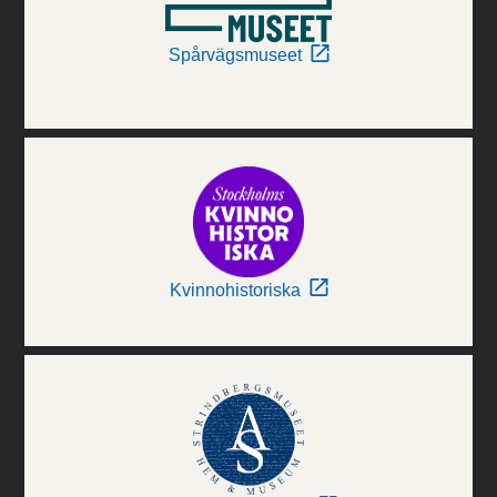
Spårvägsmuseet
Kvinnohistoriska