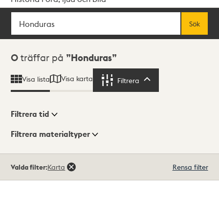
Sök
Fritextsök
Sök
Sökresultat
0
träffar på
Honduras
Visa karta
Visa lista
Filtrera
Filtrera
Filtrera tid
Filtrera materialtyper
Visningsläge
Totalt
Valda filter:
Karta
Rensa filter
0
träffar
Lista
Karta