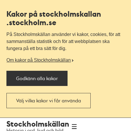
Kakor på stockholmskallan
.stockholm.se
På Stockholmskällan använder vi kakor, cookies, för att
sammanställa statistik och för att webbplatsen ska
fungera på ett bra sätt för dig.
Om kakor på Stockholmskällan
Godkänn alla kakor
Välj vilka kakor vi får använda
Till
Till
Stockholmskällan
navigationen
huvudinnehållet
Historia i ord, ljud och bild