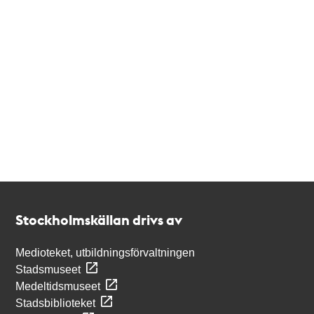
Kontakt
Stockholmskällan
Stockholmskällan drivs av
Medioteket, utbildningsförvaltningen
Stadsmuseet
Medeltidsmuseet
Stadsbiblioteket