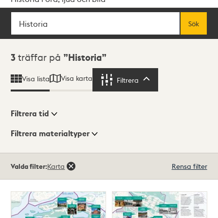
Sök
Fritextsök
Sök
Sökresultat
3
träffar på
Historia
Visa karta
Visa lista
Filtrera
Filtrera
Filtrera tid
Filtrera materialtyper
Visningsläge
Totalt
Valda filter:
Karta
Rensa filter
3
träffar
Lista
Karta