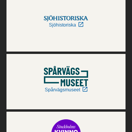
Sjöhistoriska
Spårvägsmuseet