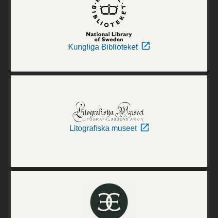
Kungliga Biblioteket
Litografiska museet