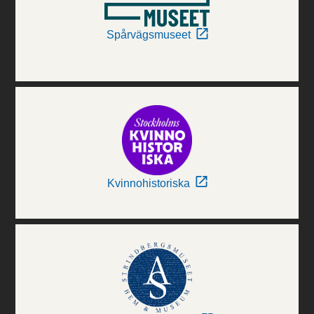
Spårvägsmuseet
Kvinnohistoriska