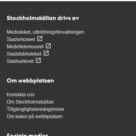
Kontakt
Stockholmskällan
Stockholmskällan drivs av
Medioteket, utbildningsförvaltningen
Stadsmuseet
Medeltidsmuseet
Stadsbiblioteket
Stadsarkivet
Om webbplatsen
Kontakta oss
Om Stockholmskällan
Tillgänglighetsredogörelse
Om kakor på webbplatsen
Sociala medier