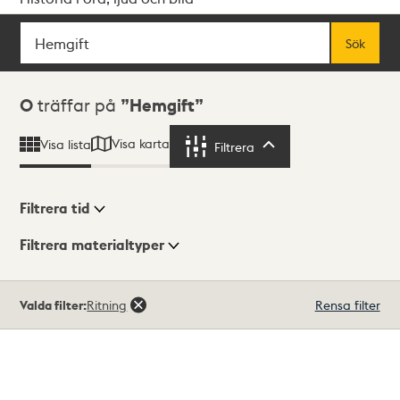
Sök
Fritextsök
Sök
Sökresultat
0
träffar på
Hemgift
Visa karta
Visa lista
Filtrera
Filtrera
Filtrera tid
Filtrera materialtyper
Visningsläge
Totalt
Valda filter:
Ritning
Rensa filter
0
träffar
Lista
Karta