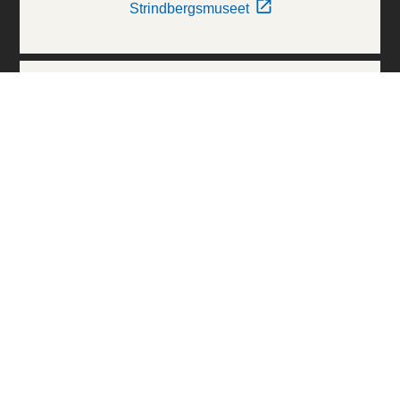
Strindbergsmuseet
Thielska Galleriet
Världskulturmuseerna