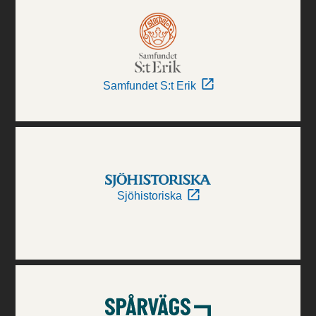
Samfundet S:t Erik
Sjöhistoriska