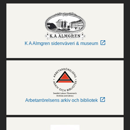
K A Almgren sidenväveri & museum
Arbetarrörelsens arkiv och bibliotek