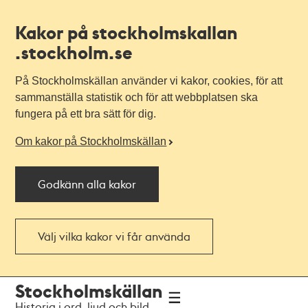
Kakor på stockholmskallan
.stockholm.se
På Stockholmskällan använder vi kakor, cookies, för att
sammanställa statistik och för att webbplatsen ska
fungera på ett bra sätt för dig.
Om kakor på Stockholmskällan
Godkänn alla kakor
Välj vilka kakor vi får använda
Till
Till
Stockholmskällan
navigationen
huvudinnehållet
Historia i ord, ljud och bild