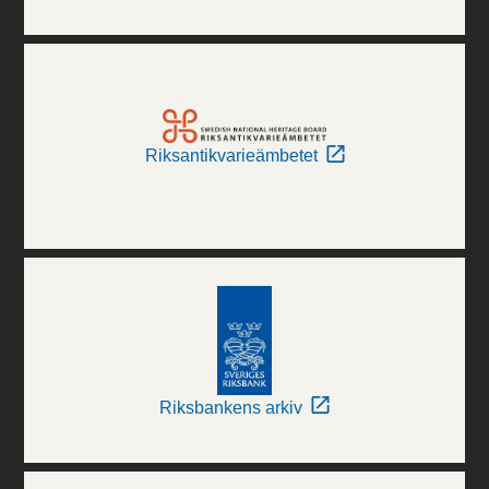
Riksantikvarieämbetet
Riksbankens arkiv