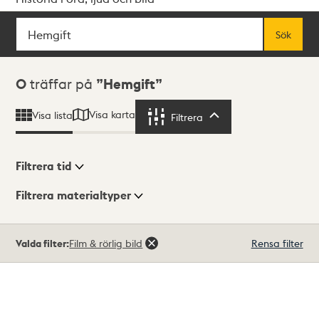
Sök
Fritextsök
Sök
Sökresultat
0
träffar på
Hemgift
Visa karta
Visa lista
Filtrera
Filtrera
Filtrera tid
Filtrera materialtyper
Visningsläge
Totalt
Valda filter:
Film & rörlig bild
Rensa filter
0
träffar
Lista
Karta