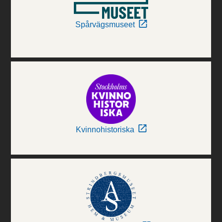
Spårvägsmuseet
Kvinnohistoriska