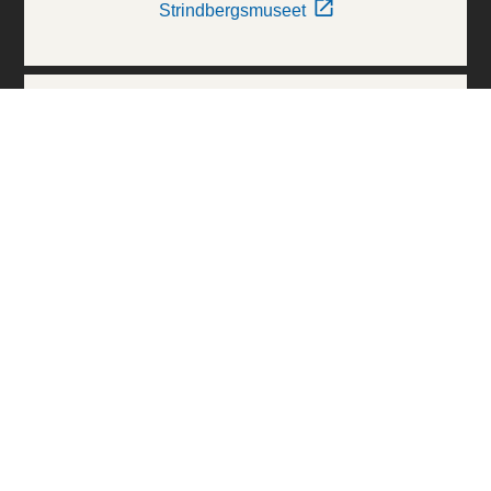
Strindbergsmuseet
Thielska Galleriet
Världskulturmuseerna