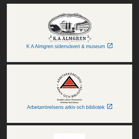
K A Almgren sidenväveri & museum
Arbetarrörelsens arkiv och bibliotek