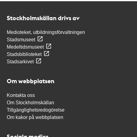
Kontakt
Stockholmskällan
Stockholmskällan drivs av
Medioteket, utbildningsförvaltningen
Stadsmuseet
Medeltidsmuseet
Stadsbiblioteket
Stadsarkivet
Om webbplatsen
Kontakta oss
Om Stockholmskällan
Tillgänglighetsredogörelse
Om kakor på webbplatsen
Sociala medier