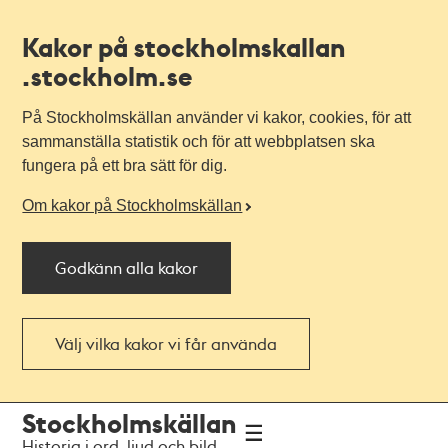
Kakor på stockholmskallan
.stockholm.se
På Stockholmskällan använder vi kakor, cookies, för att
sammanställa statistik och för att webbplatsen ska
fungera på ett bra sätt för dig.
Om kakor på Stockholmskällan
Godkänn alla kakor
Välj vilka kakor vi får använda
Till
Till
Stockholmskällan
navigationen
huvudinnehållet
Historia i ord, ljud och bild