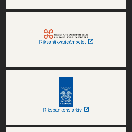
Riksantikvarieämbetet
Riksbankens arkiv