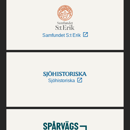
Samfundet S:t Erik
Sjöhistoriska