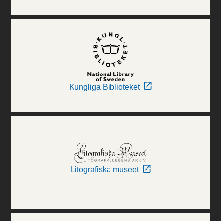
Kungliga Biblioteket
Litografiska museet