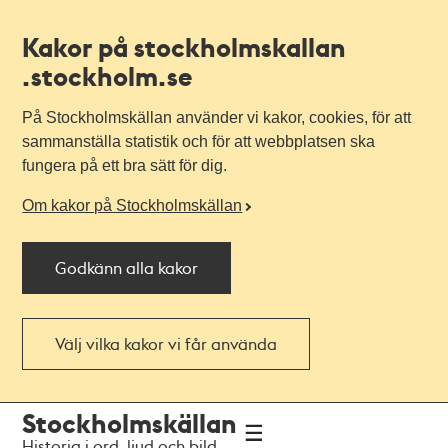
Kakor på stockholmskallan
.stockholm.se
På Stockholmskällan använder vi kakor, cookies, för att
sammanställa statistik och för att webbplatsen ska
fungera på ett bra sätt för dig.
Om kakor på Stockholmskällan
Godkänn alla kakor
Välj vilka kakor vi får använda
Till
Till
Stockholmskällan
navigationen
huvudinnehållet
Historia i ord, ljud och bild