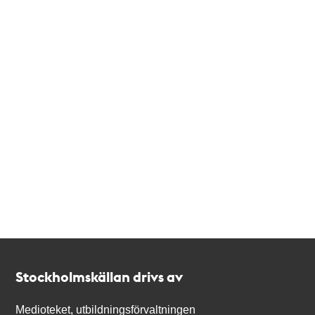
Kontakt
Stockholmskällan
Stockholmskällan drivs av
Medioteket, utbildningsförvaltningen