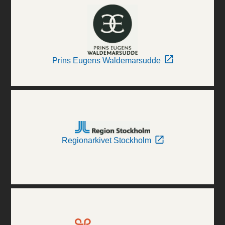
Prins Eugens Waldemarsudde
Regionarkivet Stockholm