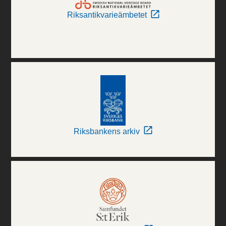
Riksantikvarieämbetet
Riksbankens arkiv