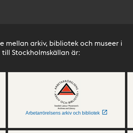
 mellan arkiv, bibliotek och museer i
till Stockholmskällan är:
Arbetarrörelsens arkiv och bibliotek