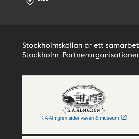
Stockholmskällan är ett samarbete
Stockholm. Partnerorganisationer 
K A Almgren sidenväveri & museum