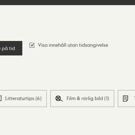
Visa innehåll utan tidsangivelse
a på tid
Litteraturtips
(
6
)
Film & rörlig bild
(
1
)