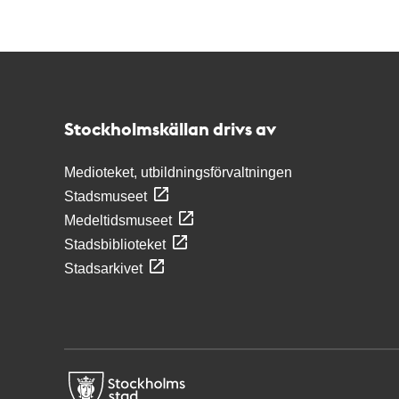
Kontakt
Stockholmskällan
Stockholmskällan drivs av
Medioteket, utbildningsförvaltningen
Stadsmuseet
Medeltidsmuseet
Stadsbiblioteket
Stadsarkivet