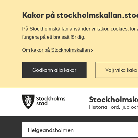
Kakor på stockholmskallan
.st
På Stockholmskällan använder vi kakor, cookies, för a
fungera på ett bra sätt för dig.
Om kakor på Stockholmskällan
Godkänn alla kakor
Välj vilka kak
Till
Till
Stockholmsk
navigationen
huvudinnehållet
Historia i ord, ljud oc
Sök
Fritextsök