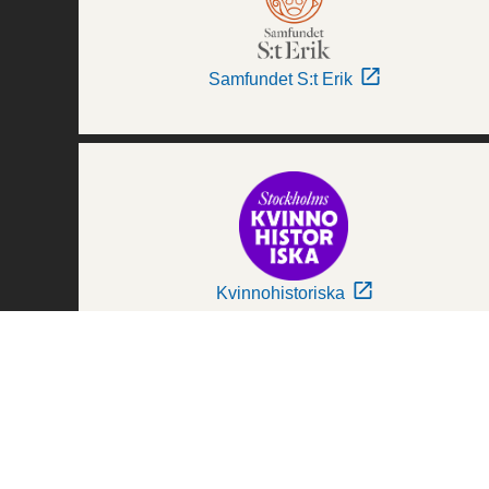
Samfundet S:t Erik
Kvinnohistoriska
Världskulturmuseerna