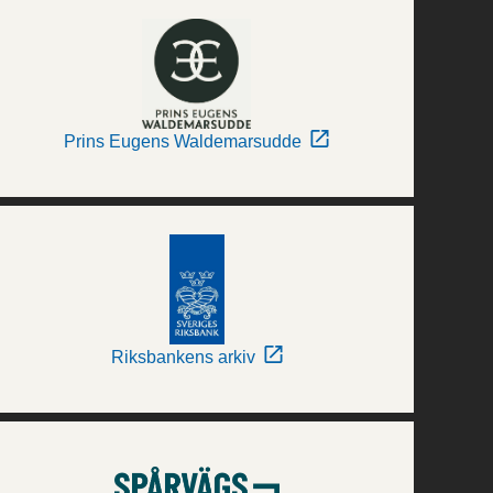
Prins Eugens Waldemarsudde
Riksbankens arkiv