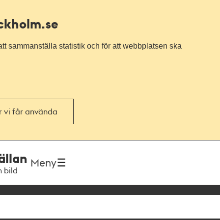
ockholm.se
tt sammanställa statistik och för att webbplatsen ska
or vi får använda
ällan
Meny
h bild