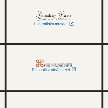
Litografiska museet
Riksantikvarieämbetet