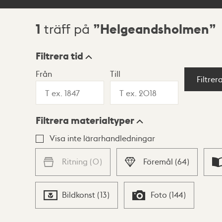
1
Helgeandsholmen
träff på
Sökresultat
Filtrera tid
Från
Till
Visningsläge
Filtrer
Filtrera materialtyper
Lista
Karta
Visa inte lärarhandledningar
Ritning
(
0
)
Föremål
(
64
)
Bildkonst
(
13
)
Foto
(
144
)