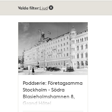
Totalt
Valda filter:
Ljud
1
träffar
Poddserie: Företagsamma
Stockholm - Södra
Blasieholmshamnen 8,
Grand Hôtel