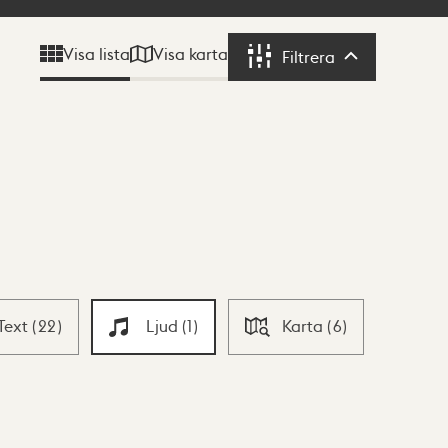
Visa karta
Visa lista
Filtrera
Filtrera
Text
(
22
)
Ljud
(
1
)
Karta
(
6
)