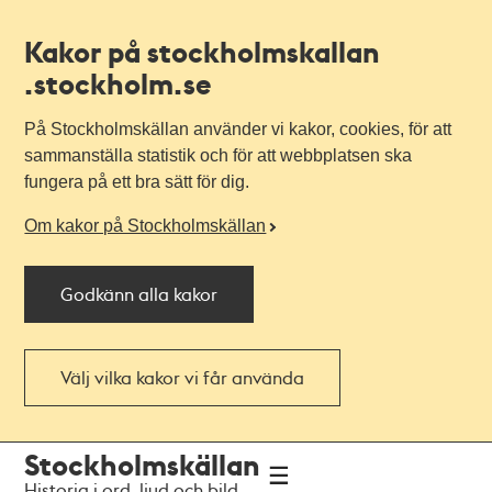
Kakor på stockholmskallan
.stockholm.se
På Stockholmskällan använder vi kakor, cookies, för att
sammanställa statistik och för att webbplatsen ska
fungera på ett bra sätt för dig.
Om kakor på Stockholmskällan
Godkänn alla kakor
Välj vilka kakor vi får använda
Till
Till
Stockholmskällan
navigationen
huvudinnehållet
Historia i ord, ljud och bild