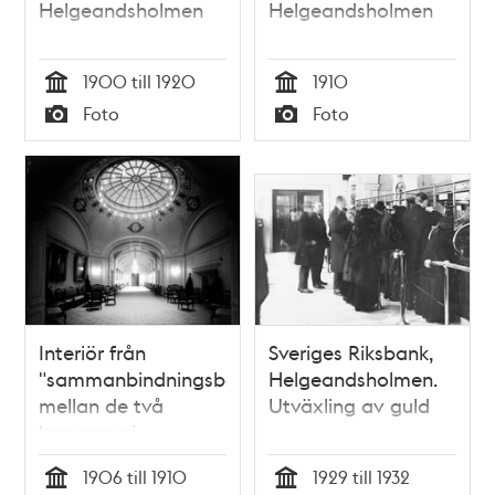
Helgeandsholmen
Helgeandsholmen
1900 till 1920
1910
Tid
Tid
Foto
Foto
Typ
Typ
Interiör från
Sveriges Riksbank,
"sammanbindningsbanan"
Helgeandsholmen.
mellan de två
Utväxling av guld
kamrarna i
Riksdagshuset på
1906 till 1910
1929 till 1932
Helgeandsholmen