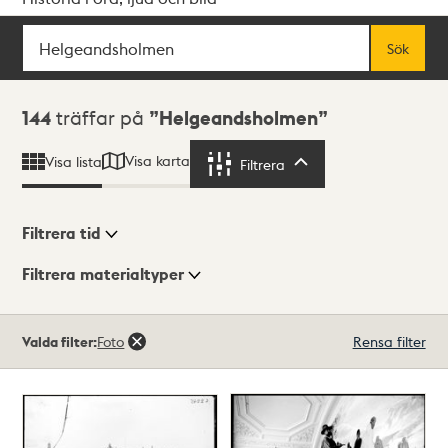
Sök
Fritextsök
Sök
Sökresultat
144
träffar på
Helgeandsholmen
Visa karta
Visa lista
Filtrera
Filtrera
Filtrera tid
Filtrera materialtyper
Visningsläge
Totalt
Valda filter:
Foto
Rensa filter
144
träffar
Lista
Karta