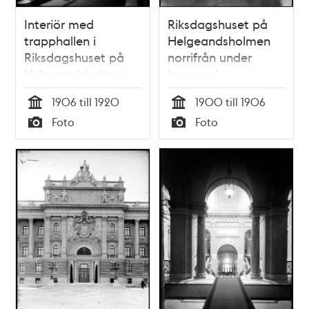
Interiör med
Riksdagshuset på
trapphallen i
Helgeandsholmen
Riksdagshuset på
norrifrån under
Helgeandsholmen
byggnad.
1906 till 1920
1900 till 1906
Tid
Tid
Foto
Foto
Typ
Typ