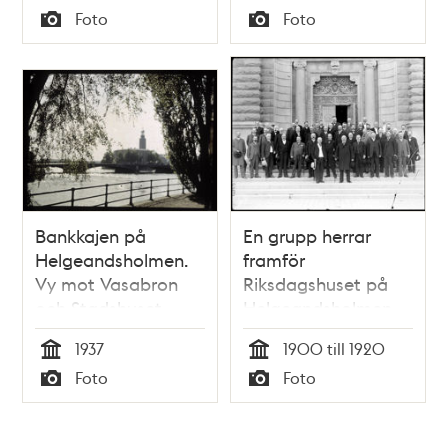
Tid
Tid
Foto
Foto
Typ
Typ
Bankkajen på
En grupp herrar
Helgeandsholmen.
framför
Vy mot Vasabron
Riksdagshuset på
och Stadshuset
Helgeandsholmen
1937
1900 till 1920
Tid
Tid
Foto
Foto
Typ
Typ