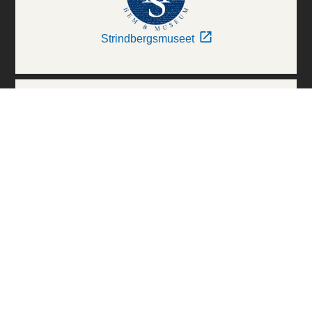
Strindbergsmuseet
Thielska Galleriet
Världskulturmuseerna