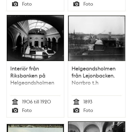
Tid
Tid
Foto
Foto
Typ
Typ
Interiör från
Helgeandsholmen
Riksbanken på
från Lejonbacken.
Helgeandsholmen
Norrbro t.h
1906 till 1920
1893
Tid
Tid
Foto
Foto
Typ
Typ