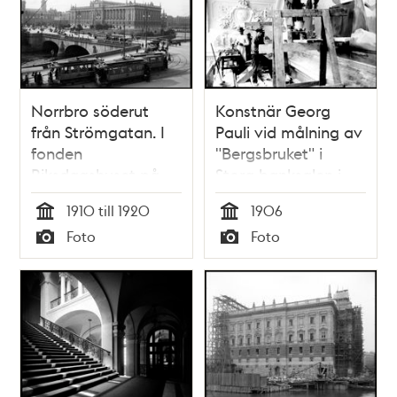
Norrbro söderut
Konstnär Georg
från Strömgatan. I
Pauli vid målning av
fonden
"Bergsbruket" i
Riksdagshuset på
Stora banksalen i
Helgeandsholmen
Riksbanken på
1910 till 1920
1906
Helgeandsholmen
Tid
Tid
Foto
Foto
Typ
Typ