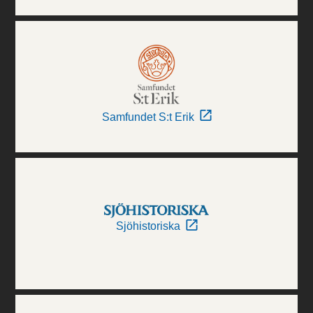
Samfundet S:t Erik
Sjöhistoriska