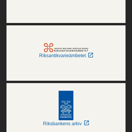
Riksantikvarieämbetet
Riksbankens arkiv