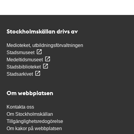
Kontakt
Stockholmskällan
Stockholmskällan drivs av
Medioteket, utbildningsförvaltningen
Stadsmuseet
Medeltidsmuseet
Stadsbiblioteket
Stadsarkivet
Om webbplatsen
Kontakta oss
Om Stockholmskällan
Tillgänglighetsredogörelse
Om kakor på webbplatsen