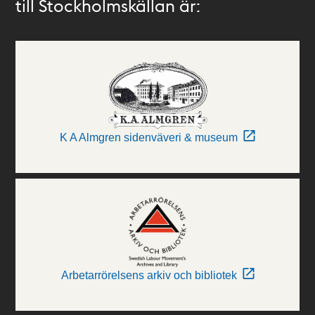
till Stockholmskällan är:
K A Almgren sidenväveri & museum
Arbetarrörelsens arkiv och bibliotek