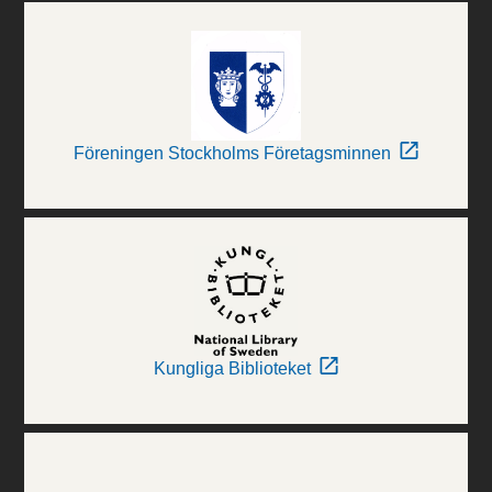
Föreningen Stockholms Företagsminnen
Kungliga Biblioteket