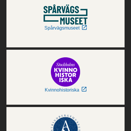
Spårvägsmuseet
Kvinnohistoriska