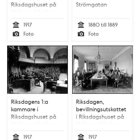
Riksdagshuset på
Strömgatan
Helgeandsholmen
1917
1880 till 1889
Tid
Tid
Foto
Foto
Typ
Typ
Riksdagens 1:a
Riksdagen,
kammare i
bevillningsutskottet
Riksdagshuset på
i Riksdagshuset på
Helgeandsholmen
Helgeandsholmen
1917
1917