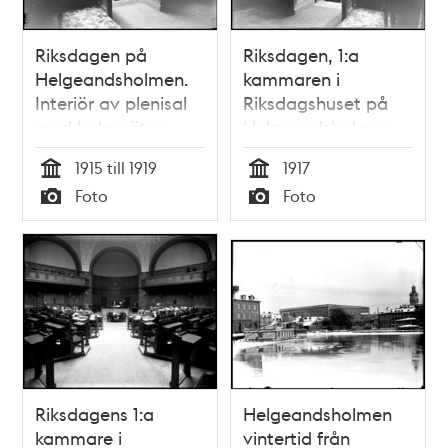
Riksdagen på
Riksdagen, 1:a
Helgeandsholmen.
kammaren i
Interiör av plenisal
Riksdagshuset på
med ledamöter
Helgeandsholmen
1915 till 1919
1917
Tid
Tid
Foto
Foto
Typ
Typ
Riksdagens 1:a
Helgeandsholmen
kammare i
vintertid från