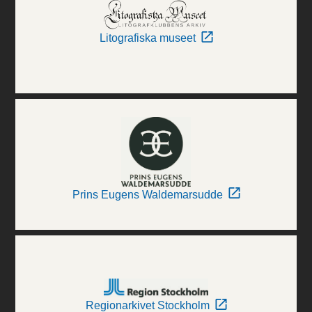
Litografiska museet
Prins Eugens Waldemarsudde
Regionarkivet Stockholm