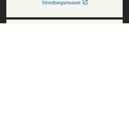
Strindbergsmuseet
Thielska Galleriet
Världskulturmuseerna