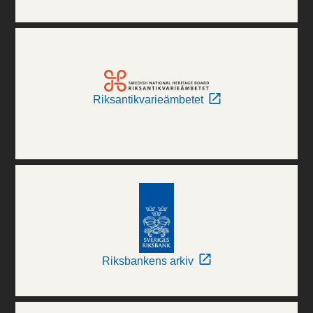
Riksantikvarieämbetet
Riksbankens arkiv