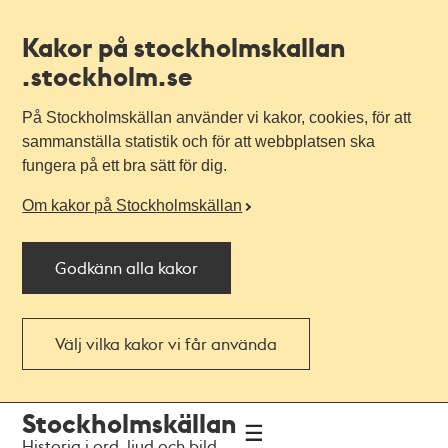
Kakor på stockholmskallan
.stockholm.se
På Stockholmskällan använder vi kakor, cookies, för att
sammanställa statistik och för att webbplatsen ska
fungera på ett bra sätt för dig.
Om kakor på Stockholmskällan
Godkänn alla kakor
Välj vilka kakor vi får använda
Till
Till
Stockholmskällan
navigationen
huvudinnehållet
Historia i ord, ljud och bild