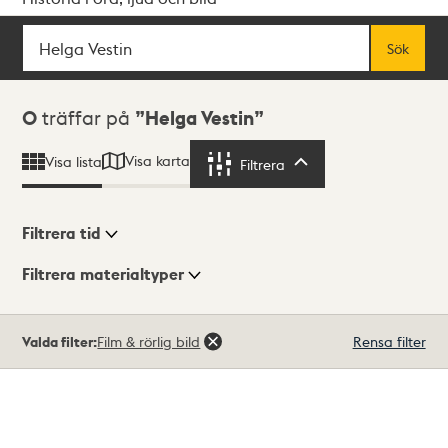
Sök
Fritextsök
Sök
Sökresultat
0
träffar på
Helga Vestin
Visa karta
Visa lista
Filtrera
Filtrera
Filtrera tid
Filtrera materialtyper
Visningsläge
Totalt
Valda filter:
Film & rörlig bild
Rensa filter
0
träffar
Lista
Karta