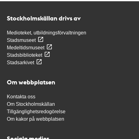
Kontakt
Stockholmskällan
Stockholmskällan drivs av
Medioteket, utbildningsförvaltningen
Stadsmuseet
Medeltidsmuseet
Stadsbiblioteket
Stadsarkivet
Om webbplatsen
Kontakta oss
Om Stockholmskällan
Tillgänglighetsredogörelse
Om kakor på webbplatsen
Sociala medier