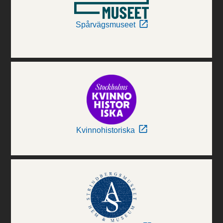
Spårvägsmuseet
Kvinnohistoriska