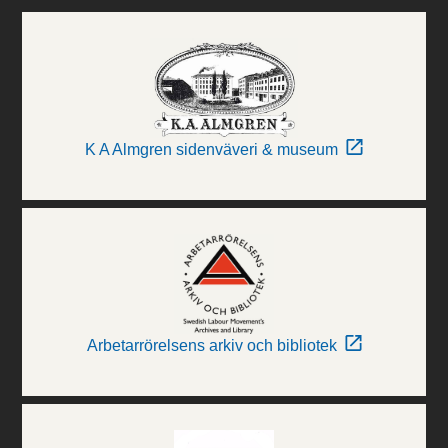
K A Almgren sidenväveri & museum
Arbetarrörelsens arkiv och bibliotek