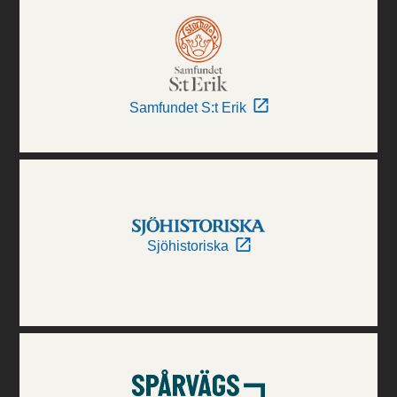
Samfundet S:t Erik
Sjöhistoriska