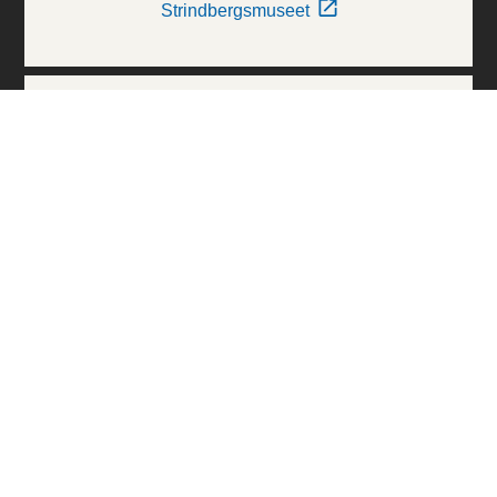
Strindbergsmuseet
Thielska Galleriet
Världskulturmuseerna