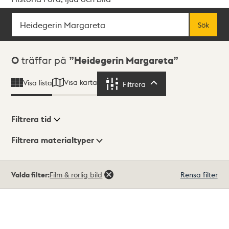
Sök
Fritextsök
Sök
Sökresultat
0
träffar på
Heidegerin Margareta
Visa karta
Visa lista
Filtrera
Filtrera
Filtrera tid
Filtrera materialtyper
Visningsläge
Totalt
Valda filter:
Film & rörlig bild
Rensa filter
0
träffar
Lista
Karta