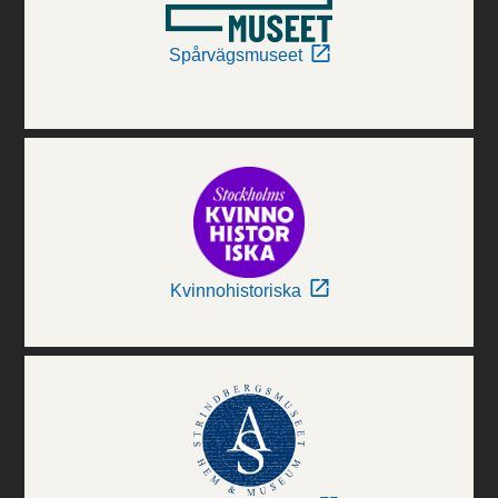
Spårvägsmuseet
Kvinnohistoriska