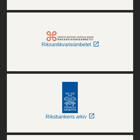
Riksantikvarieämbetet
Riksbankens arkiv