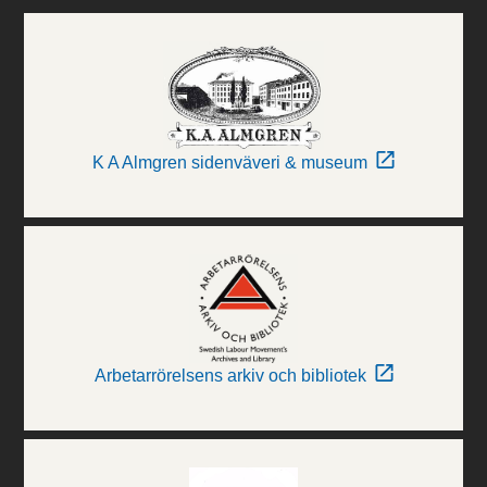
K A Almgren sidenväveri & museum
Arbetarrörelsens arkiv och bibliotek