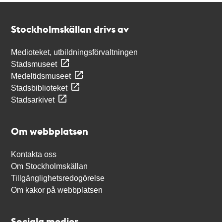
Kontakt
Stockholmskällan
Stockholmskällan drivs av
Medioteket, utbildningsförvaltningen
Stadsmuseet
Medeltidsmuseet
Stadsbiblioteket
Stadsarkivet
Om webbplatsen
Kontakta oss
Om Stockholmskällan
Tillgänglighetsredogörelse
Om kakor på webbplatsen
Sociala medier