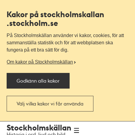
Kakor på stockholmskallan
.stockholm.se
På Stockholmskällan använder vi kakor, cookies, för att
sammanställa statistik och för att webbplatsen ska
fungera på ett bra sätt för dig.
Om kakor på Stockholmskällan
Godkänn alla kakor
Välj vilka kakor vi får använda
Till
Till
Stockholmskällan
navigationen
huvudinnehållet
Historia i ord, ljud och bild