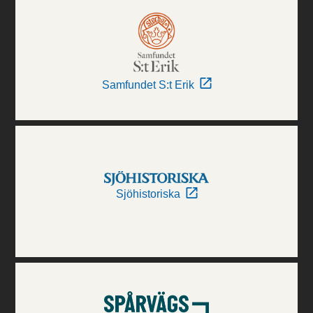
Samfundet S:t Erik
Sjöhistoriska