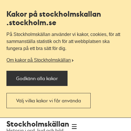
Kakor på stockholmskallan
.stockholm.se
På Stockholmskällan använder vi kakor, cookies, för att
sammanställa statistik och för att webbplatsen ska
fungera på ett bra sätt för dig.
Om kakor på Stockholmskällan
Godkänn alla kakor
Välj vilka kakor vi får använda
Till
Till
Stockholmskällan
navigationen
huvudinnehållet
Historia i ord, ljud och bild