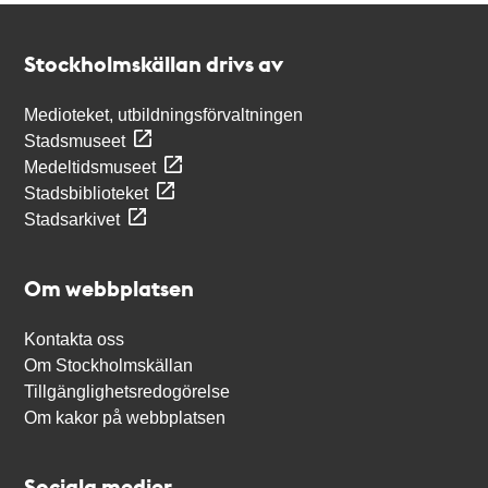
Kontakt
Stockholmskällan
Stockholmskällan drivs av
Medioteket, utbildningsförvaltningen
Stadsmuseet
Medeltidsmuseet
Stadsbiblioteket
Stadsarkivet
Om webbplatsen
Kontakta oss
Om Stockholmskällan
Tillgänglighetsredogörelse
Om kakor på webbplatsen
Sociala medier