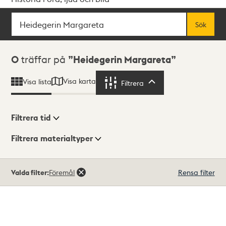
Sök
Fritextsök
Sök
Sökresultat
0
träffar på
Heidegerin Margareta
Visa karta
Visa lista
Filtrera
Filtrera
Filtrera tid
Filtrera materialtyper
Visningsläge
Totalt
Valda filter:
Föremål
Rensa filter
0
träffar
Lista
Karta