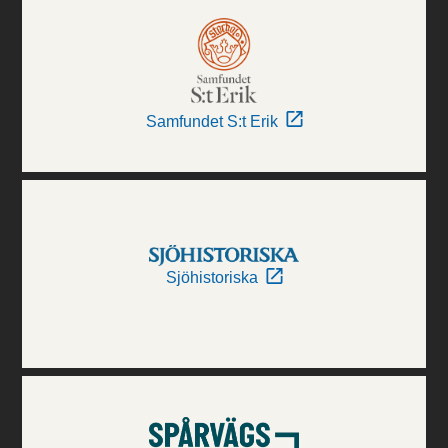
Samfundet S:t Erik
Sjöhistoriska