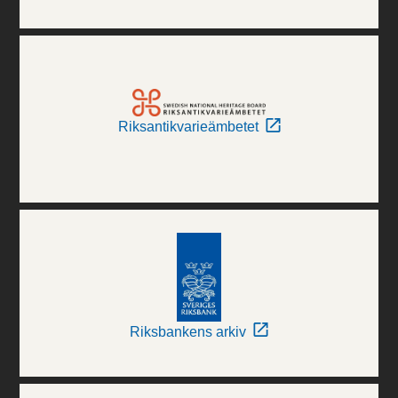
Riksantikvarieämbetet
Riksbankens arkiv