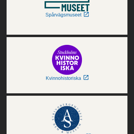
Spårvägsmuseet
Kvinnohistoriska