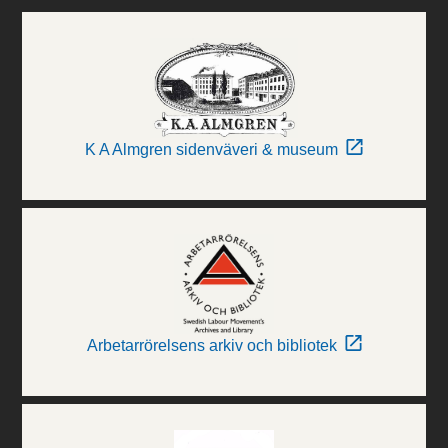
K A Almgren sidenväveri & museum
Arbetarrörelsens arkiv och bibliotek