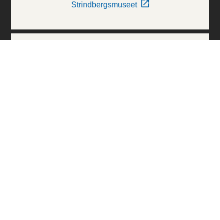
Strindbergsmuseet
Thielska Galleriet
Världskulturmuseerna