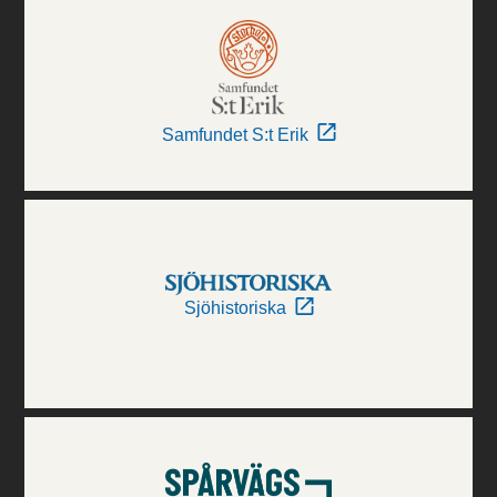
Samfundet S:t Erik
Sjöhistoriska