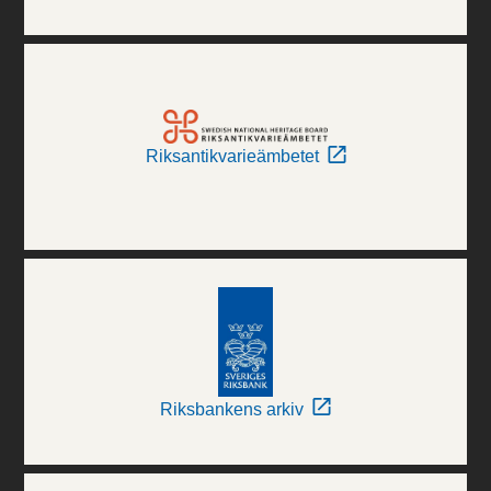
Riksantikvarieämbetet
Riksbankens arkiv