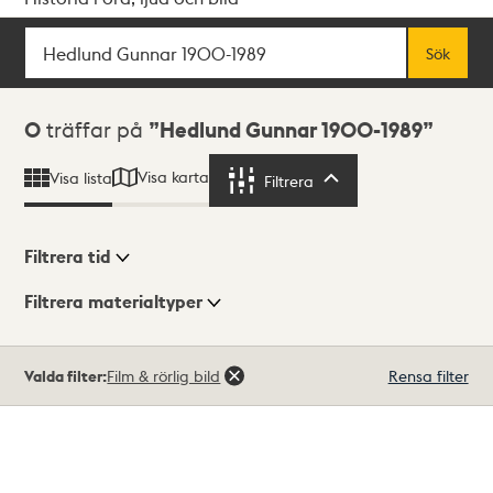
Sök
Fritextsök
Sök
Sökresultat
0
träffar på
Hedlund Gunnar 1900-1989
Visa karta
Visa lista
Filtrera
Filtrera
Filtrera tid
Filtrera materialtyper
Visningsläge
Totalt
Valda filter:
Film & rörlig bild
Rensa filter
0
träffar
Lista
Karta