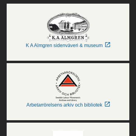
K A Almgren sidenväveri & museum
Arbetarrörelsens arkiv och bibliotek