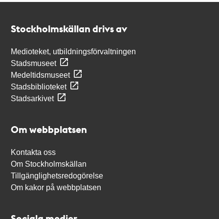
Kontakt
Stockholmskällan
Stockholmskällan drivs av
Medioteket, utbildningsförvaltningen
Stadsmuseet
Medeltidsmuseet
Stadsbiblioteket
Stadsarkivet
Om webbplatsen
Kontakta oss
Om Stockholmskällan
Tillgänglighetsredogörelse
Om kakor på webbplatsen
Sociala medier