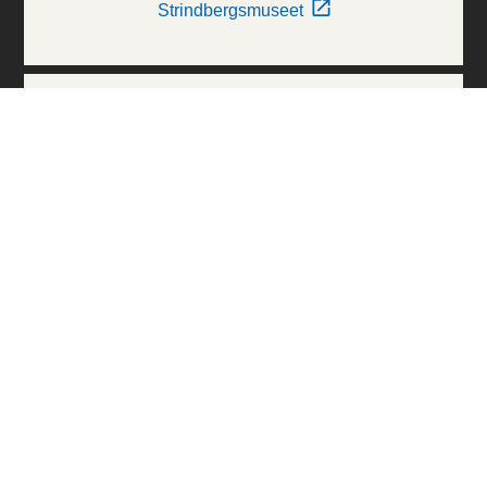
Strindbergsmuseet
Thielska Galleriet
Världskulturmuseerna