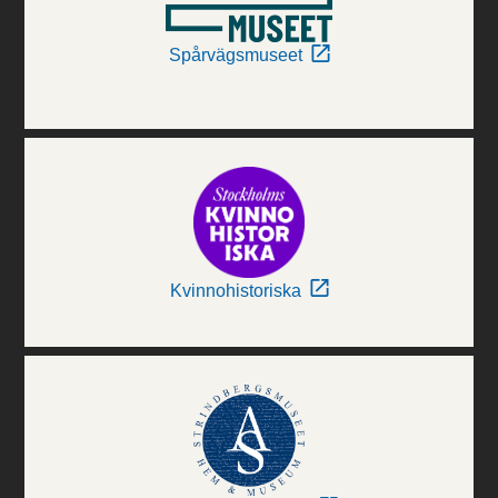
Spårvägsmuseet
Kvinnohistoriska