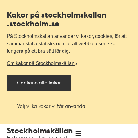
Kakor på stockholmskallan
.stockholm.se
På Stockholmskällan använder vi kakor, cookies, för att
sammanställa statistik och för att webbplatsen ska
fungera på ett bra sätt för dig.
Om kakor på Stockholmskällan
Godkänn alla kakor
Välj vilka kakor vi får använda
Till
Till
Stockholmskällan
navigationen
huvudinnehållet
Historia i ord, ljud och bild