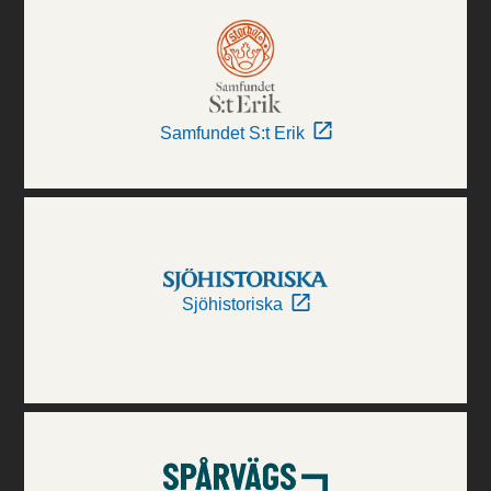
Samfundet S:t Erik
Sjöhistoriska