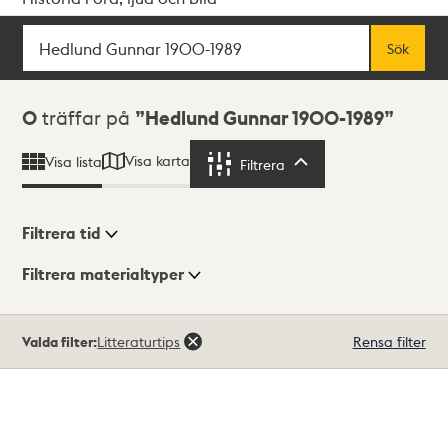
Sök
Fritextsök
Sök
Sökresultat
0
träffar på
Hedlund Gunnar 1900-1989
Visa karta
Visa lista
Filtrera
Filtrera
Filtrera tid
Filtrera materialtyper
Visningsläge
Totalt
Valda filter:
Litteraturtips
Rensa filter
0
träffar
Lista
Karta