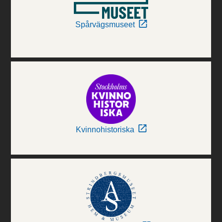
Spårvägsmuseet
Kvinnohistoriska