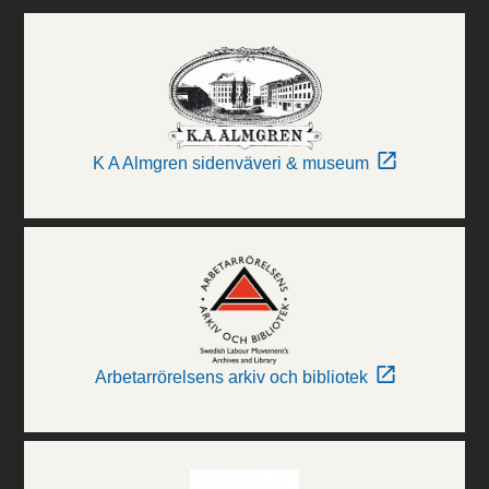
K A Almgren sidenväveri & museum
Arbetarrörelsens arkiv och bibliotek