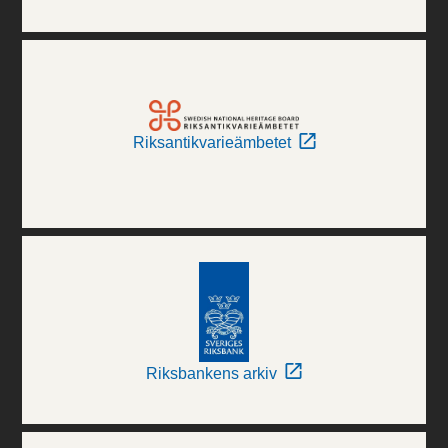
Riksantikvarieämbetet
Riksbankens arkiv