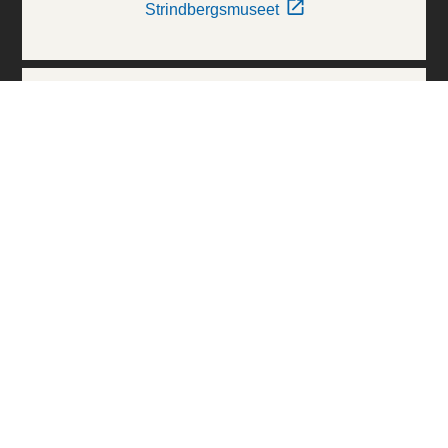
Strindbergsmuseet
Thielska Galleriet
Världskulturmuseerna