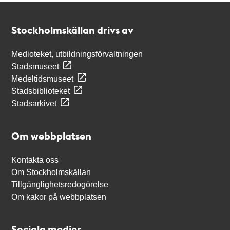
Kontakt
Stockholmskällan
Stockholmskällan drivs av
Medioteket, utbildningsförvaltningen
Stadsmuseet
Medeltidsmuseet
Stadsbiblioteket
Stadsarkivet
Om webbplatsen
Kontakta oss
Om Stockholmskällan
Tillgänglighetsredogörelse
Om kakor på webbplatsen
Sociala medier