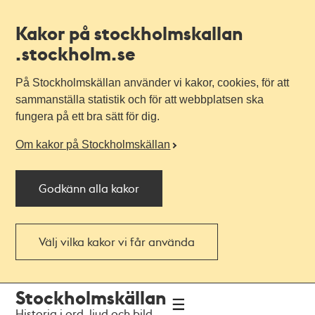
Kakor på stockholmskallan
.stockholm.se
På Stockholmskällan använder vi kakor, cookies, för att
sammanställa statistik och för att webbplatsen ska
fungera på ett bra sätt för dig.
Om kakor på Stockholmskällan
Godkänn alla kakor
Välj vilka kakor vi får använda
Till
Till
Stockholmskällan
navigationen
huvudinnehållet
Historia i ord, ljud och bild