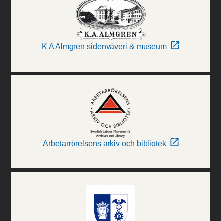
K A Almgren sidenväveri & museum
Arbetarrörelsens arkiv och bibliotek