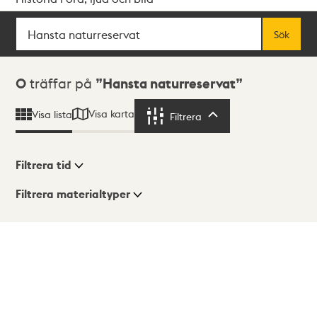
Sök
Fritextsök
Sök
Sökresultat
0
träffar på
Hansta naturreservat
Visa karta
Visa lista
Filtrera
Filtrera
Filtrera tid
Filtrera materialtyper
Visningsläge
Totalt
0
träffar
Lista
Karta