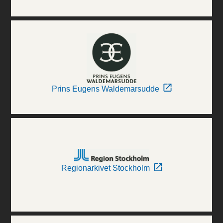
Prins Eugens Waldemarsudde
Regionarkivet Stockholm