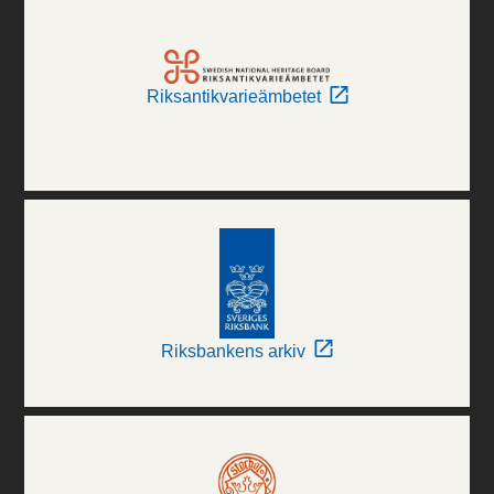
Riksantikvarieämbetet
Riksbankens arkiv