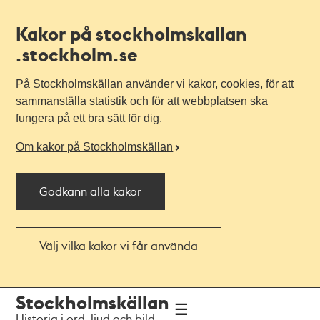
Kakor på stockholmskallan
.stockholm.se
På Stockholmskällan använder vi kakor, cookies, för att
sammanställa statistik och för att webbplatsen ska
fungera på ett bra sätt för dig.
Om kakor på Stockholmskällan
Godkänn alla kakor
Välj vilka kakor vi får använda
Till
Till
Stockholmskällan
navigationen
huvudinnehållet
Historia i ord, ljud och bild