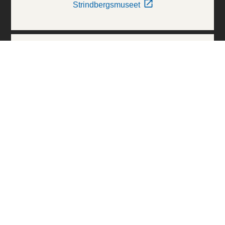
Strindbergsmuseet
Thielska Galleriet
Världskulturmuseerna