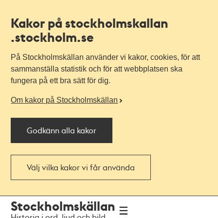
Kakor på stockholmskallan
.stockholm.se
På Stockholmskällan använder vi kakor, cookies, för att
sammanställa statistik och för att webbplatsen ska
fungera på ett bra sätt för dig.
Om kakor på Stockholmskällan
Godkänn alla kakor
Välj vilka kakor vi får använda
Till
Till
Stockholmskällan
navigationen
huvudinnehållet
Historia i ord, ljud och bild