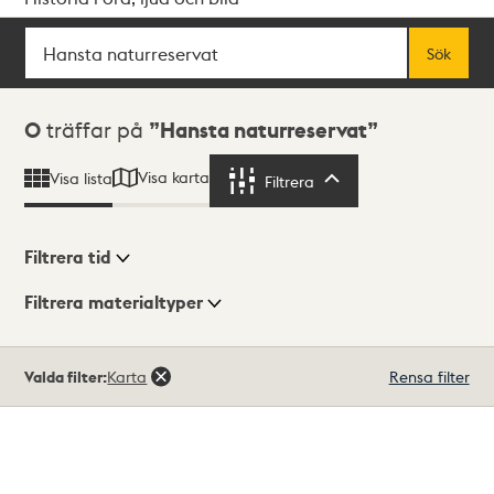
Sök
Fritextsök
Sök
Sökresultat
0
träffar på
Hansta naturreservat
Visa karta
Visa lista
Filtrera
Filtrera
Filtrera tid
Filtrera materialtyper
Visningsläge
Totalt
Valda filter:
Karta
Rensa filter
0
träffar
Lista
Karta