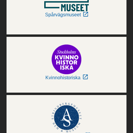
Spårvägsmuseet
Kvinnohistoriska