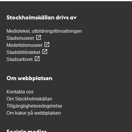
Kontakt
Stockholmskällan
Stockholmskällan drivs av
Medioteket, utbildningsförvaltningen
Stadsmuseet
Medeltidsmuseet
Stadsbiblioteket
Stadsarkivet
Om webbplatsen
Kontakta oss
Om Stockholmskällan
Tillgänglighetsredogörelse
Om kakor på webbplatsen
Sociala medier