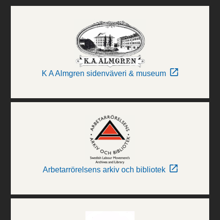
K A Almgren sidenväveri & museum
Arbetarrörelsens arkiv och bibliotek