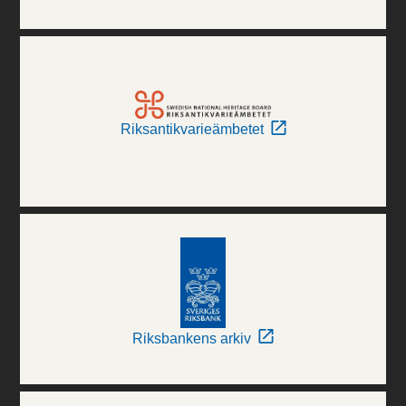
Riksantikvarieämbetet
Riksbankens arkiv