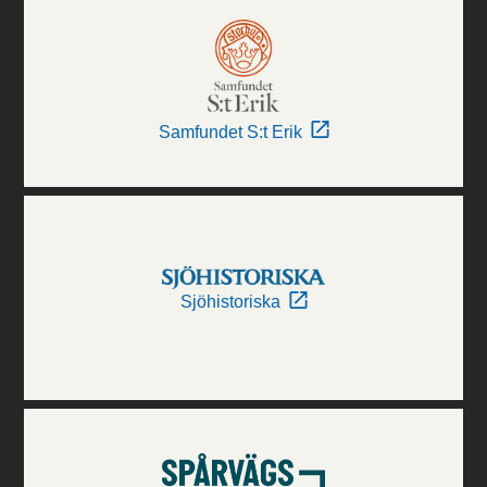
Samfundet S:t Erik
Sjöhistoriska