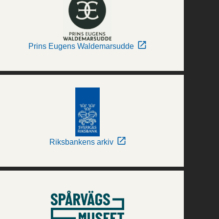
Prins Eugens Waldemarsudde
Riksbankens arkiv