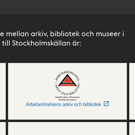
 mellan arkiv, bibliotek och museer i
till Stockholmskällan är:
Arbetarrörelsens arkiv och bibliotek