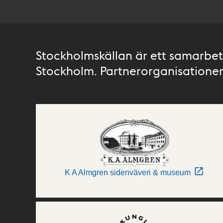
Stockholmskällan är ett samarbete
Stockholm. Partnerorganisationer 
K A Almgren sidenväveri & museum