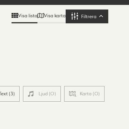
Visa karta
Visa lista
Filtrera
Filtrera
Text
(
3
)
Ljud
(
0
)
Karta
(
0
)