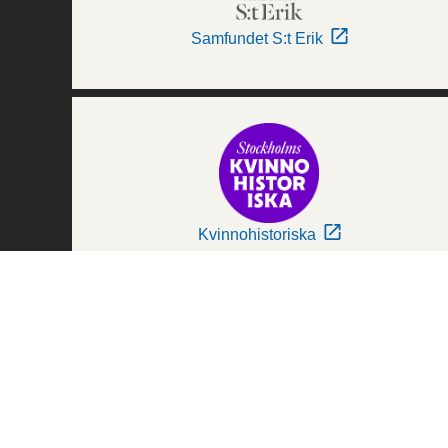
Samfundet S:t Erik
Kvinnohistoriska
Världskulturmuseerna