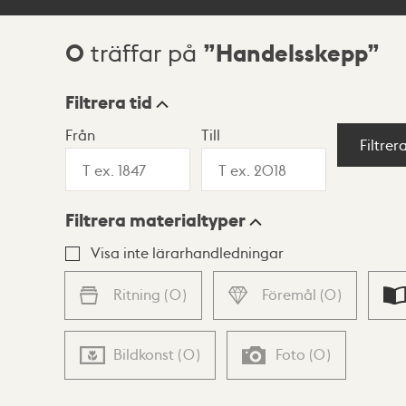
0
Handelsskepp
träffar på
Sökresultat
Filtrera tid
Från
Till
Visningsläge
Filtrer
Filtrera materialtyper
Lista
Karta
Visa inte lärarhandledningar
Ritning
(
0
)
Föremål
(
0
)
Bildkonst
(
0
)
Foto
(
0
)