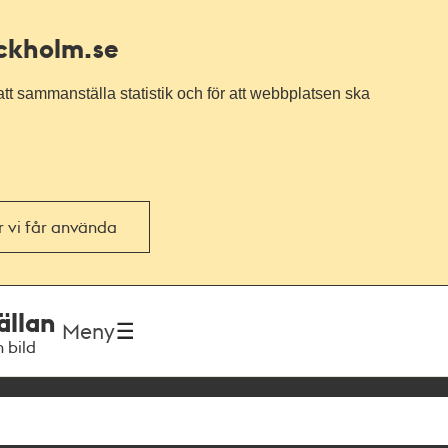
ockholm.se
tt sammanställa statistik och för att webbplatsen ska
or vi får använda
ällan
Meny
h bild