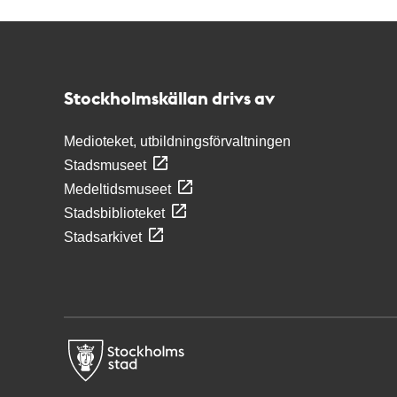
Kontakt
Stockholmskällan
Stockholmskällan drivs av
Medioteket, utbildningsförvaltningen
Stadsmuseet
Medeltidsmuseet
Stadsbiblioteket
Stadsarkivet