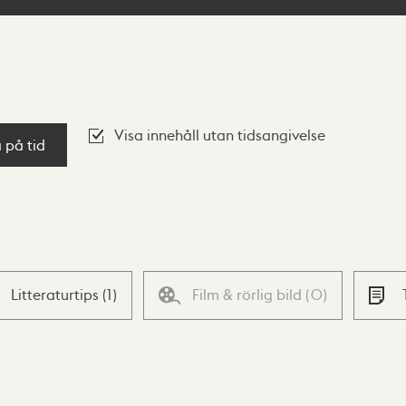
Visa innehåll utan tidsangivelse
a på tid
Litteraturtips
(
1
)
Film & rörlig bild
(
0
)