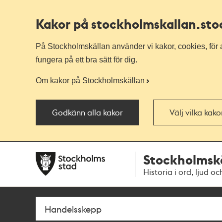
Kakor på stockholmskallan
.st
På Stockholmskällan använder vi kakor, cookies, för a
fungera på ett bra sätt för dig.
Om kakor på Stockholmskällan
Godkänn alla kakor
Välj vilka kak
Till
Till
Stockholmsk
navigationen
huvudinnehållet
Historia i ord, ljud oc
Sök
Fritextsök