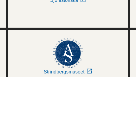
Sjöhistoriska
Strindbergsmuseet