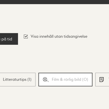
Visa innehåll utan tidsangivelse
a på tid
Litteraturtips
(
1
)
Film & rörlig bild
(
0
)