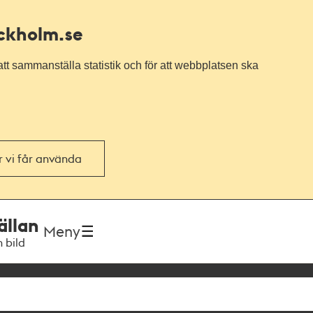
ockholm.se
tt sammanställa statistik och för att webbplatsen ska
or vi får använda
ällan
Meny
h bild