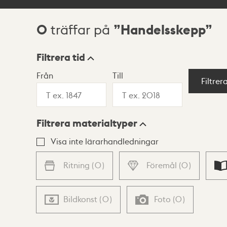
0
Handelsskepp
träffar på
Sökresultat
Filtrera tid
Från
Till
Visningsläge
Filtrer
Filtrera materialtyper
Lista
Karta
Visa inte lärarhandledningar
Ritning
(
0
)
Föremål
(
0
)
Bildkonst
(
0
)
Foto
(
0
)