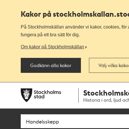
Kakor på stockholmskallan
.st
På Stockholmskällan använder vi kakor, cookies, för a
fungera på ett bra sätt för dig.
Om kakor på Stockholmskällan
Godkänn alla kakor
Välj vilka kak
Till
Till
Stockholmsk
navigationen
huvudinnehållet
Historia i ord, ljud oc
Sök
Fritextsök