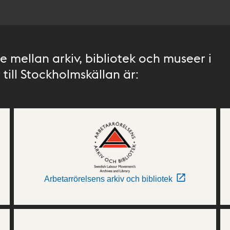
 mellan arkiv, bibliotek och museer i
till Stockholmskällan är:
Arbetarrörelsens arkiv och bibliotek