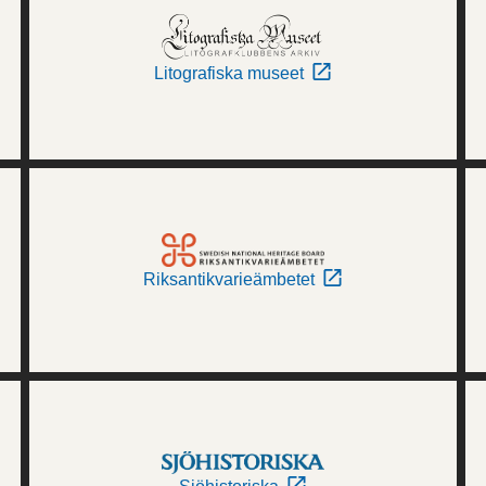
Litografiska museet
Riksantikvarieämbetet