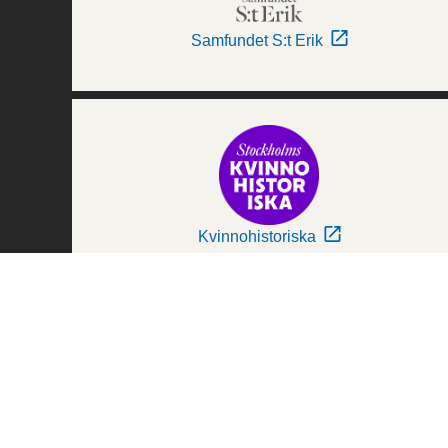
Samfundet S:t Erik
Kvinnohistoriska
Världskulturmuseerna