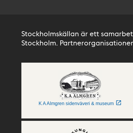
Stockholmskällan är ett samarbete
Stockholm. Partnerorganisationer 
K A Almgren sidenväveri & museum