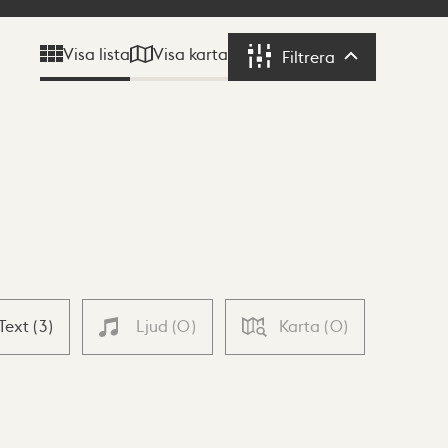
Visa karta
Visa lista
Filtrera
Filtrera
Text
(
3
)
Ljud
(
0
)
Karta
(
0
)