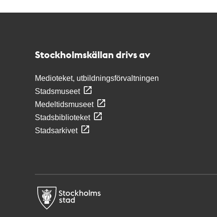
Kontakt
Stockholmskällan
Stockholmskällan drivs av
Medioteket, utbildningsförvaltningen
Stadsmuseet
Medeltidsmuseet
Stadsbiblioteket
Stadsarkivet