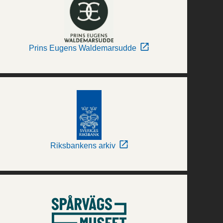
Prins Eugens Waldemarsudde
Riksbankens arkiv