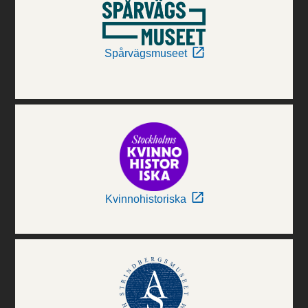
Spårvägsmuseet
Kvinnohistoriska