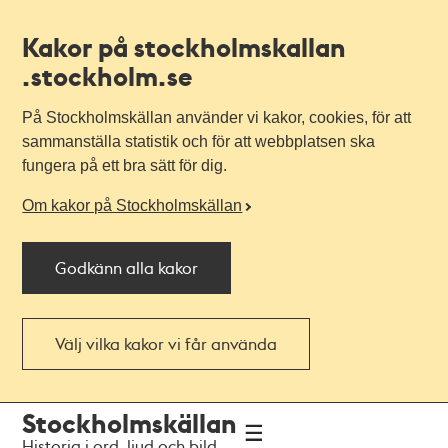
Kakor på stockholmskallan
.stockholm.se
På Stockholmskällan använder vi kakor, cookies, för att
sammanställa statistik och för att webbplatsen ska
fungera på ett bra sätt för dig.
Om kakor på Stockholmskällan
Godkänn alla kakor
Välj vilka kakor vi får använda
Till
Till
Stockholmskällan
navigationen
huvudinnehållet
Historia i ord, ljud och bild