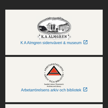
K A Almgren sidenväveri & museum
Arbetarrörelsens arkiv och bibliotek