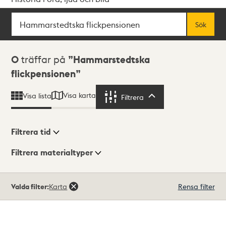
Sök
Fritextsök
Sök
Sökresultat
0
träffar på
Hammarstedtska
flickpensionen
Visa karta
Visa lista
Filtrera
Filtrera
Filtrera tid
Filtrera materialtyper
Visningsläge
Totalt
Valda filter:
Karta
Rensa filter
0
träffar
Lista
Karta