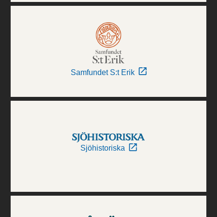
Samfundet S:t Erik
Sjöhistoriska