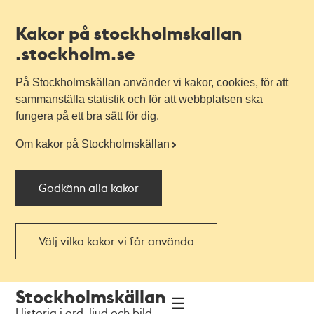
Kakor på stockholmskallan
.stockholm.se
På Stockholmskällan använder vi kakor, cookies, för att
sammanställa statistik och för att webbplatsen ska
fungera på ett bra sätt för dig.
Om kakor på Stockholmskällan
Godkänn alla kakor
Välj vilka kakor vi får använda
Till
Till
Stockholmskällan
navigationen
huvudinnehållet
Historia i ord, ljud och bild