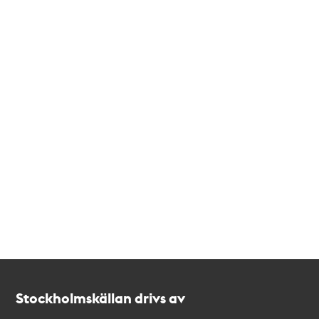
Kontakt
Stockholmskällan
Stockholmskällan drivs av