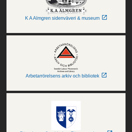
K A Almgren sidenväveri & museum
Arbetarrörelsens arkiv och bibliotek