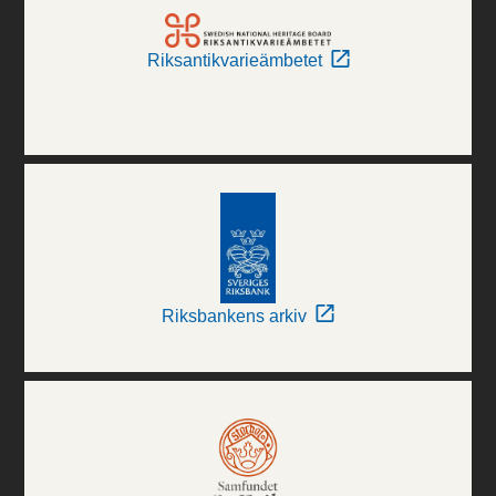
Riksantikvarieämbetet
Riksbankens arkiv