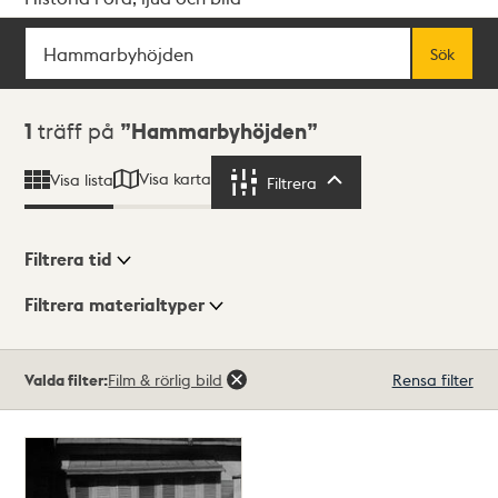
Sök
Fritextsök
Sök
Sökresultat
1
träff på
Hammarbyhöjden
Visa karta
Visa lista
Filtrera
Filtrera
Filtrera tid
Filtrera materialtyper
Visningsläge
Totalt
Valda filter:
Film & rörlig bild
Rensa filter
1
träffar
Lista
Karta