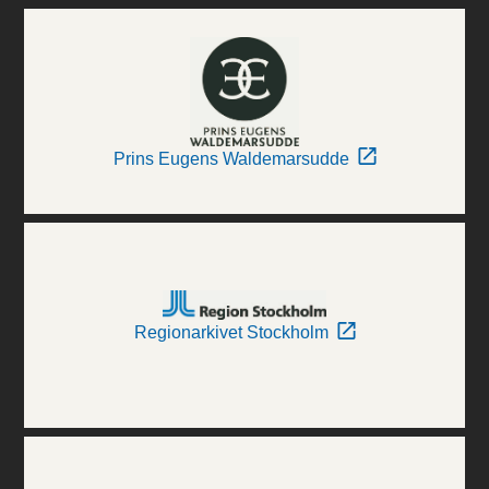
Prins Eugens Waldemarsudde
Regionarkivet Stockholm