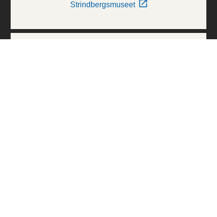
Strindbergsmuseet
Thielska Galleriet
Världskulturmuseerna