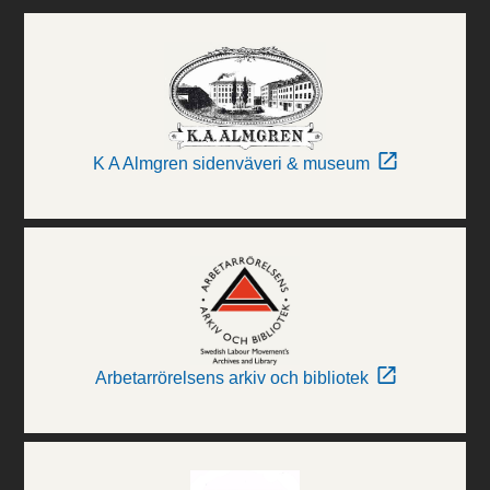
K A Almgren sidenväveri & museum
Arbetarrörelsens arkiv och bibliotek