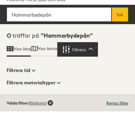
Sök
Fritextsök
Sök
Sökresultat
0
träffar på
Hammarbydepån
Visa karta
Visa lista
Filtrera
Filtrera
Filtrera tid
Filtrera materialtyper
Visningsläge
Totalt
Valda filter:
Bildkonst
Rensa filter
0
träffar
Lista
Karta