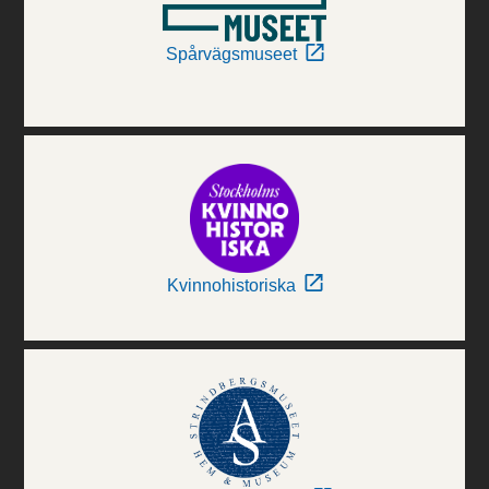
Spårvägsmuseet
Kvinnohistoriska