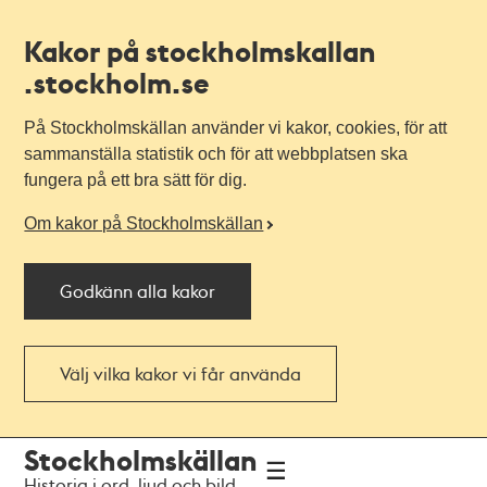
Kakor på stockholmskallan
.stockholm.se
På Stockholmskällan använder vi kakor, cookies, för att
sammanställa statistik och för att webbplatsen ska
fungera på ett bra sätt för dig.
Om kakor på Stockholmskällan
Godkänn alla kakor
Välj vilka kakor vi får använda
Till
Till
Stockholmskällan
navigationen
huvudinnehållet
Historia i ord, ljud och bild