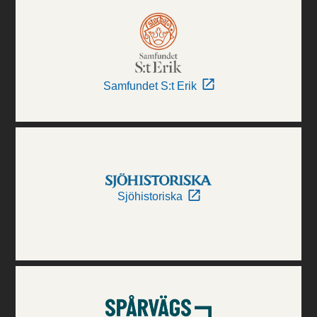
Samfundet S:t Erik
Sjöhistoriska