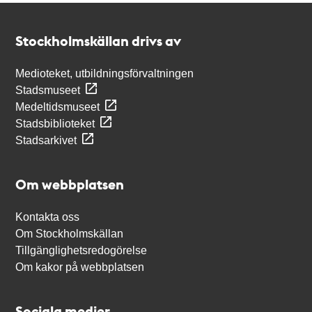
Kontakt
Stockholmskällan
Stockholmskällan drivs av
Medioteket, utbildningsförvaltningen
Stadsmuseet
Medeltidsmuseet
Stadsbiblioteket
Stadsarkivet
Om webbplatsen
Kontakta oss
Om Stockholmskällan
Tillgänglighetsredogörelse
Om kakor på webbplatsen
Sociala medier