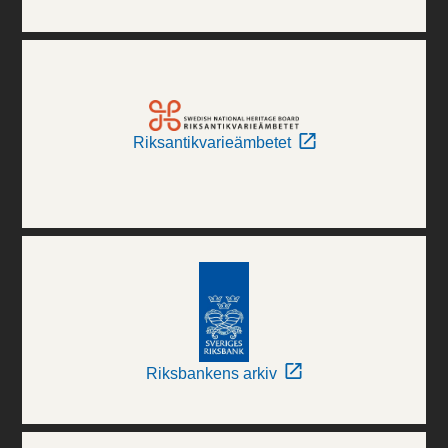
Riksantikvarieämbetet
Riksbankens arkiv