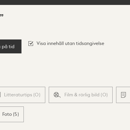
Visa innehåll utan tidsangivelse
a på tid
Litteraturtips
(
0
)
Film & rörlig bild
(
0
)
Foto
(
5
)