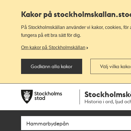
Kakor på stockholmskallan
.st
På Stockholmskällan använder vi kakor, cookies, för a
fungera på ett bra sätt för dig.
Om kakor på Stockholmskällan
Godkänn alla kakor
Välj vilka kak
Till
Till
Stockholmsk
navigationen
huvudinnehållet
Historia i ord, ljud oc
Sök
Fritextsök