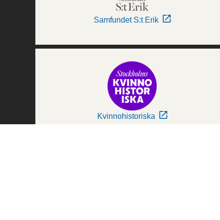
Samfundet S:t Erik
Kvinnohistoriska
Världskulturmuseerna