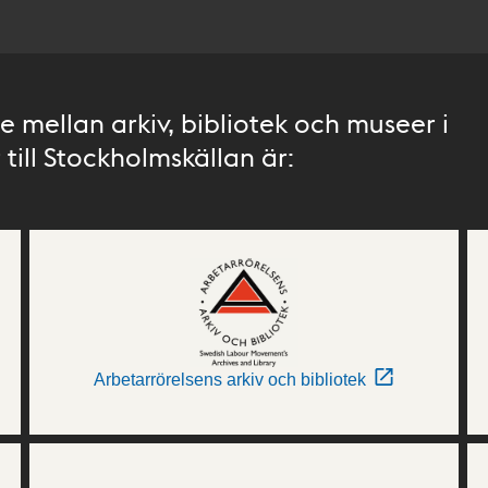
 mellan arkiv, bibliotek och museer i
till Stockholmskällan är:
Arbetarrörelsens arkiv och bibliotek