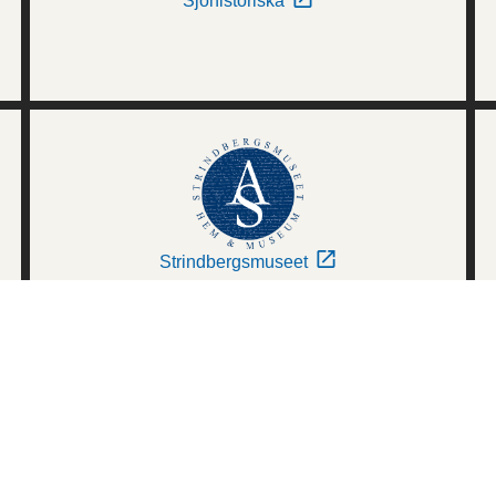
Sjöhistoriska
Strindbergsmuseet