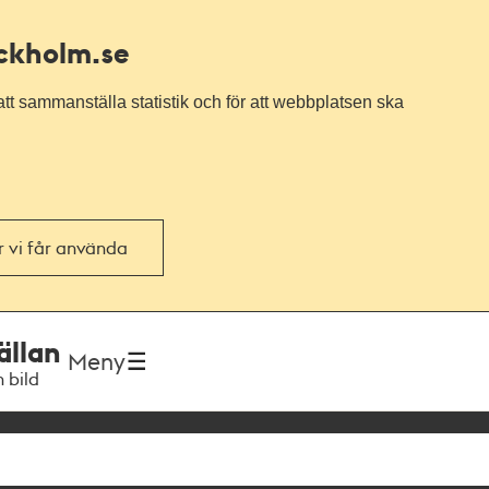
ockholm.se
tt sammanställa statistik och för att webbplatsen ska
or vi får använda
ällan
Meny
h bild