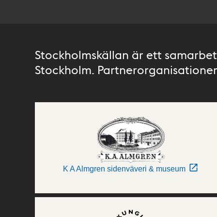
Stockholmskällan är ett samarbete
Stockholm. Partnerorganisationer 
K A Almgren sidenväveri & museum