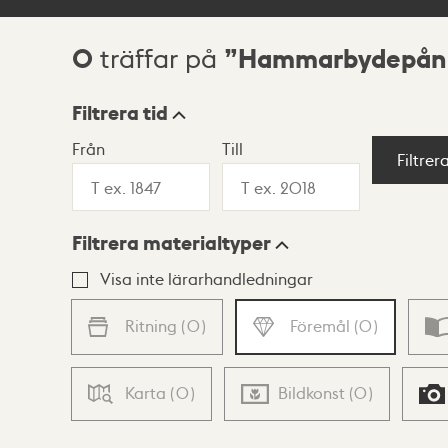
0
Hammarbydepån
träffar på
Sökresultat
Filtrera tid
Från
Till
Visningsläge
Filtrer
Filtrera materialtyper
Lista
Karta
Visa inte lärarhandledningar
Ritning
(
0
)
Föremål
(
0
)
Karta
(
0
)
Bildkonst
(
0
)