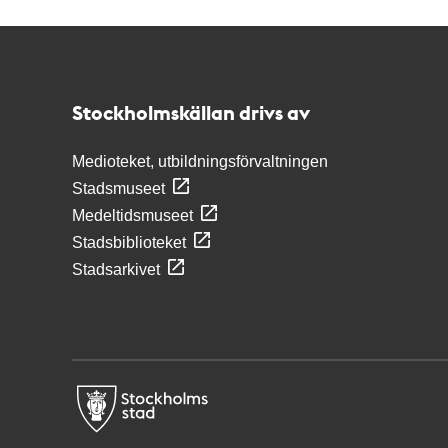
Kontakt
Stockholmskällan
Stockholmskällan drivs av
Medioteket, utbildningsförvaltningen
Stadsmuseet
Medeltidsmuseet
Stadsbiblioteket
Stadsarkivet