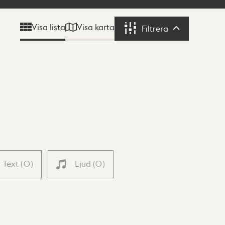
Visa karta
Visa lista
Filtrera
Filtrera
Text
(
0
)
Ljud
(
0
)