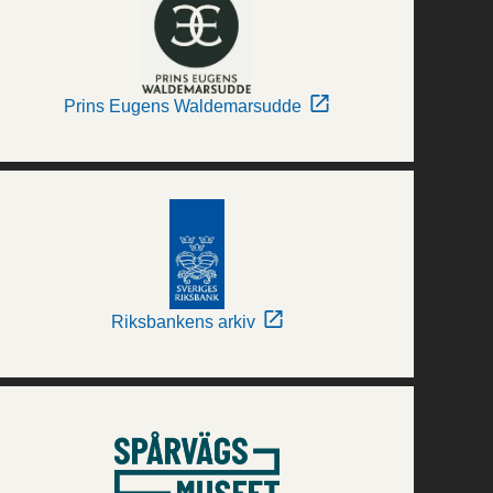
Prins Eugens Waldemarsudde
Riksbankens arkiv