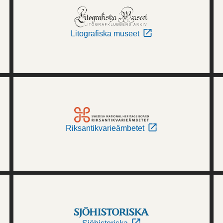
Litografiska museet
Riksantikvarieämbetet