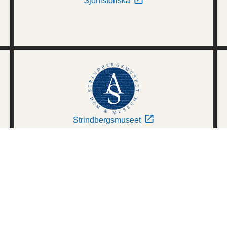
Sjöhistoriska
Strindbergsmuseet