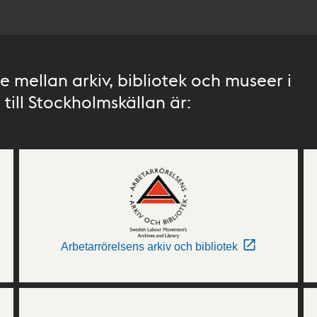
 mellan arkiv, bibliotek och museer i
till Stockholmskällan är:
Arbetarrörelsens arkiv och bibliotek