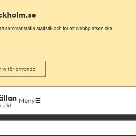
ockholm.se
tt sammanställa statistik och för att webbplatsen ska
or vi får använda
ällan
Meny
h bild