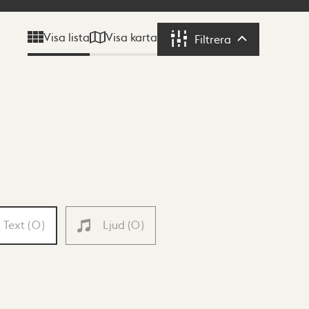
Visa karta
Visa lista
Filtrera
Filtrera
Text
(
0
)
Ljud
(
0
)