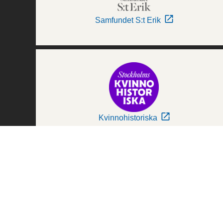
Samfundet S:t Erik
Kvinnohistoriska
Världskulturmuseerna