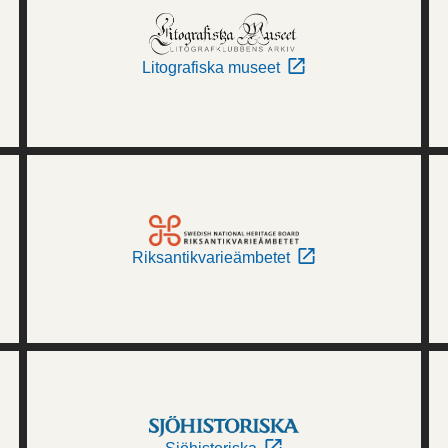
Litografiska museet
Riksantikvarieämbetet