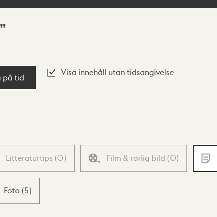
Visa innehåll utan tidsangivelse
a på tid
Litteraturtips
(
0
)
Film & rörlig bild
(
0
)
Foto
(
5
)