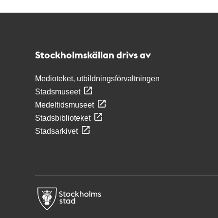
Kontakt
Stockholmskällan
Stockholmskällan drivs av
Medioteket, utbildningsförvaltningen
Stadsmuseet
Medeltidsmuseet
Stadsbiblioteket
Stadsarkivet