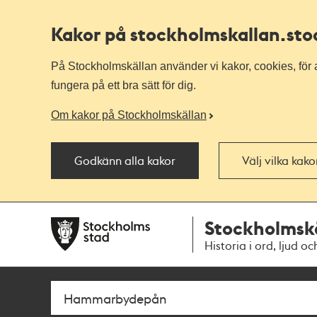
Kakor på stockholmskallan
.st
På Stockholmskällan använder vi kakor, cookies, för a
fungera på ett bra sätt för dig.
Om kakor på Stockholmskällan
Godkänn alla kakor
Välj vilka kak
Till
Till
Stockholmsk
navigationen
huvudinnehållet
Historia i ord, ljud oc
Sök
Fritextsök