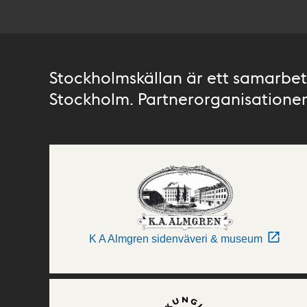
Stockholmskällan är ett samarbete
Stockholm. Partnerorganisationer 
K A Almgren sidenväveri & museum