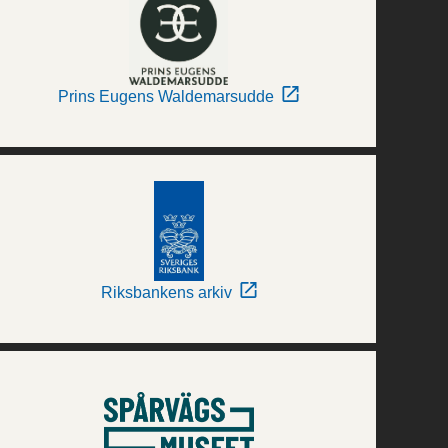
Prins Eugens Waldemarsudde
Riksbankens arkiv