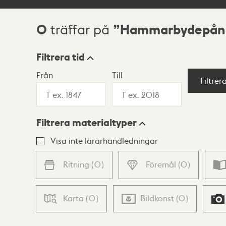
0
Hammarbydepån
träffar på
Sökresultat
Filtrera tid
Från
Till
Visningsläge
Filtrer
Filtrera materialtyper
Lista
Karta
Visa inte lärarhandledningar
Ritning
(
0
)
Föremål
(
0
)
Karta
(
0
)
Bildkonst
(
0
)