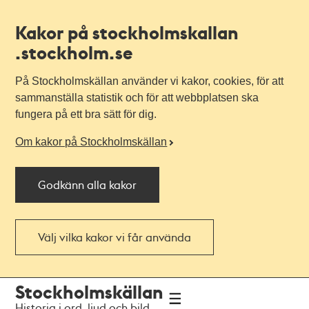
Kakor på stockholmskallan
.stockholm.se
På Stockholmskällan använder vi kakor, cookies, för att
sammanställa statistik och för att webbplatsen ska
fungera på ett bra sätt för dig.
Om kakor på Stockholmskällan
Godkänn alla kakor
Välj vilka kakor vi får använda
Till
Till
Stockholmskällan
navigationen
huvudinnehållet
Historia i ord, ljud och bild