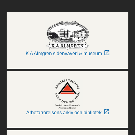
K A Almgren sidenväveri & museum
Arbetarrörelsens arkiv och bibliotek