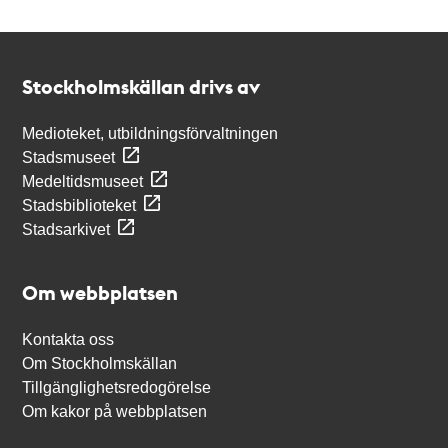
Kontakt
Stockholmskällan
Stockholmskällan drivs av
Medioteket, utbildningsförvaltningen
Stadsmuseet
Medeltidsmuseet
Stadsbiblioteket
Stadsarkivet
Om webbplatsen
Kontakta oss
Om Stockholmskällan
Tillgänglighetsredogörelse
Om kakor på webbplatsen