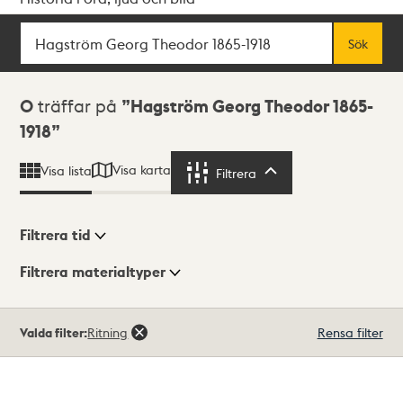
Sök
Fritextsök
Sök
Sökresultat
0
träffar på
Hagström Georg Theodor 1865-
1918
Visa karta
Visa lista
Filtrera
Filtrera
Filtrera tid
Filtrera materialtyper
Visningsläge
Totalt
Valda filter:
Ritning
Rensa filter
0
träffar
Lista
Karta