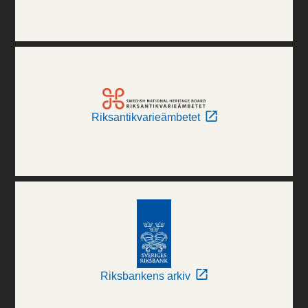
Riksantikvarieämbetet
Riksbankens arkiv