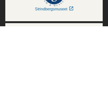
Strindbergsmuseet
Thielska Galleriet
Världskulturmuseerna