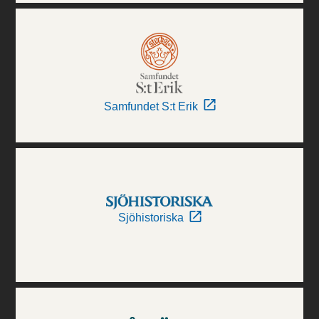
Samfundet S:t Erik
Sjöhistoriska