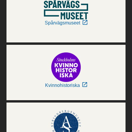
Spårvägsmuseet
Kvinnohistoriska