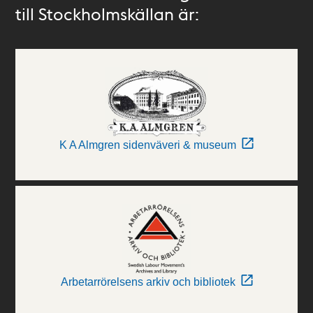
till Stockholmskällan är:
K A Almgren sidenväveri & museum
Arbetarrörelsens arkiv och bibliotek