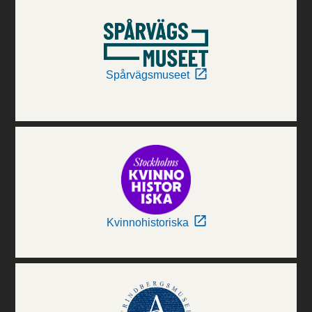
Spårvägsmuseet
Kvinnohistoriska