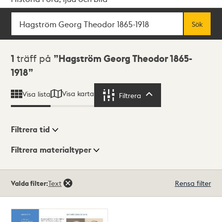
Sök
Fritextsök
Sök
Sökresultat
1
träff på
Hagström Georg Theodor 1865-
1918
Visa karta
Visa lista
Filtrera
Filtrera
Filtrera tid
Filtrera materialtyper
Visningsläge
Totalt
Valda filter:
Text
Rensa filter
1
träffar
Lista
Karta