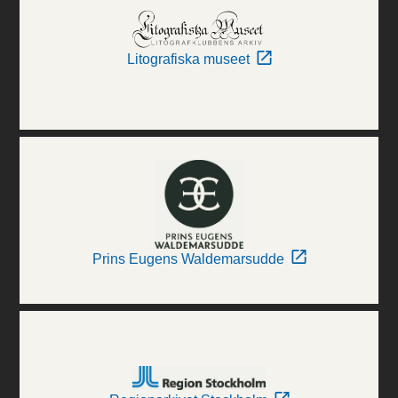
Litografiska museet
Prins Eugens Waldemarsudde