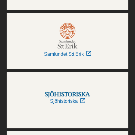
Samfundet S:t Erik
Sjöhistoriska