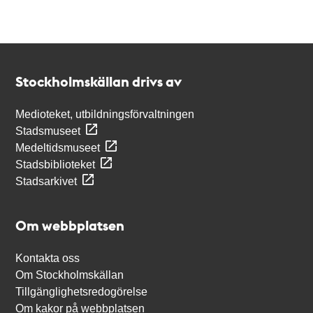
Kontakt
Stockholmskällan
Stockholmskällan drivs av
Medioteket, utbildningsförvaltningen
Stadsmuseet
Medeltidsmuseet
Stadsbiblioteket
Stadsarkivet
Om webbplatsen
Kontakta oss
Om Stockholmskällan
Tillgänglighetsredogörelse
Om kakor på webbplatsen