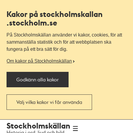
Kakor på stockholmskallan
.stockholm.se
På Stockholmskällan använder vi kakor, cookies, för att
sammanställa statistik och för att webbplatsen ska
fungera på ett bra sätt för dig.
Om kakor på Stockholmskällan
Godkänn alla kakor
Välj vilka kakor vi får använda
Till
Till
Stockholmskällan
navigationen
huvudinnehållet
Historia i ord, ljud och bild