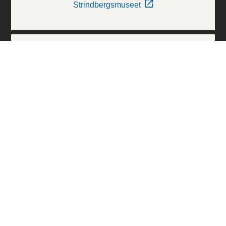
Strindbergsmuseet
Thielska Galleriet
Världskulturmuseerna