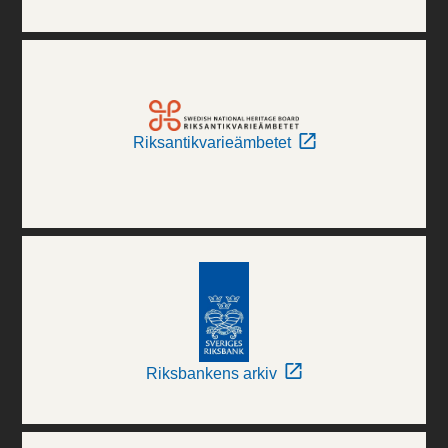
Riksantikvarieämbetet
Riksbankens arkiv