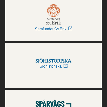
Samfundet S:t Erik
Sjöhistoriska