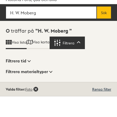
Sök
Fritextsök
Sök
Sökresultat
0
träffar på
H. W. Moberg
Visa karta
Visa lista
Filtrera
Filtrera
Filtrera tid
Filtrera materialtyper
Visningsläge
Totalt
Valda filter:
Foto
Rensa filter
0
träffar
Lista
Karta