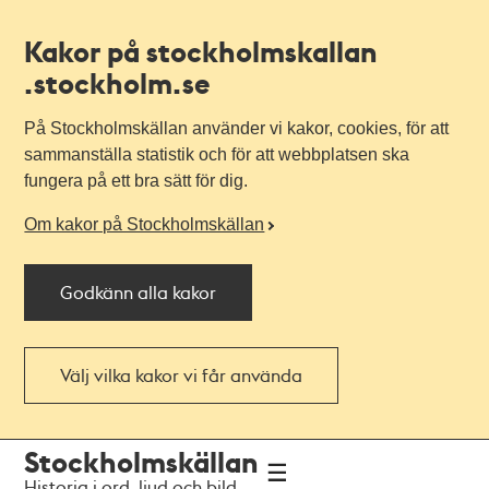
Kakor på stockholmskallan
.stockholm.se
På Stockholmskällan använder vi kakor, cookies, för att
sammanställa statistik och för att webbplatsen ska
fungera på ett bra sätt för dig.
Om kakor på Stockholmskällan
Godkänn alla kakor
Välj vilka kakor vi får använda
Till
Till
Stockholmskällan
navigationen
huvudinnehållet
Historia i ord, ljud och bild