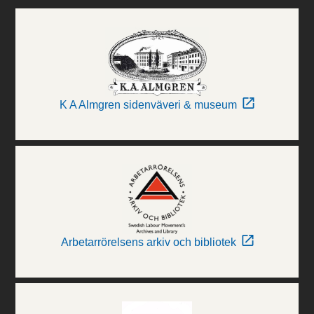
K A Almgren sidenväveri & museum
Arbetarrörelsens arkiv och bibliotek