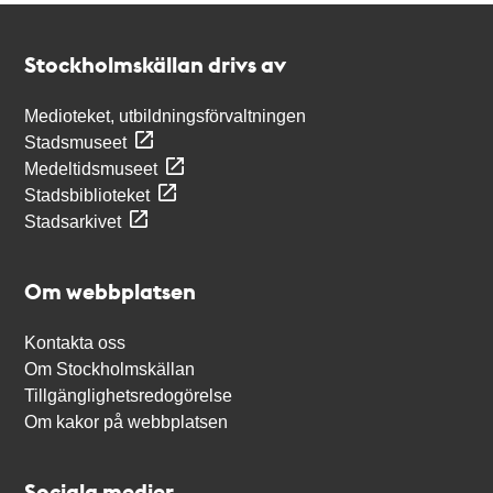
Kontakt
Stockholmskällan
Stockholmskällan drivs av
Medioteket, utbildningsförvaltningen
Stadsmuseet
Medeltidsmuseet
Stadsbiblioteket
Stadsarkivet
Om webbplatsen
Kontakta oss
Om Stockholmskällan
Tillgänglighetsredogörelse
Om kakor på webbplatsen
Sociala medier