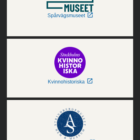
Spårvägsmuseet
Kvinnohistoriska