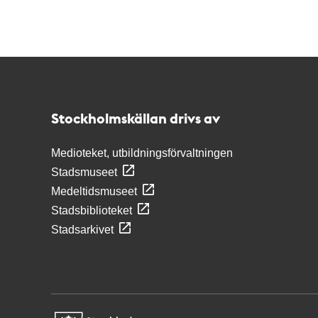
Kontakt
Stockholmskällan
Stockholmskällan drivs av
Medioteket, utbildningsförvaltningen
Stadsmuseet
Medeltidsmuseet
Stadsbiblioteket
Stadsarkivet