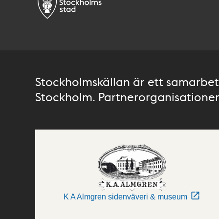
Stockholmskällan är ett samarbete
Stockholm. Partnerorganisationer 
K A Almgren sidenväveri & museum