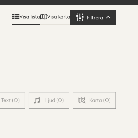
Visa karta
Visa lista
Filtrera
Filtrera
Text
(
0
)
Ljud
(
0
)
Karta
(
0
)