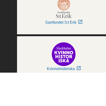
Samfundet S:t Erik
Kvinnohistoriska