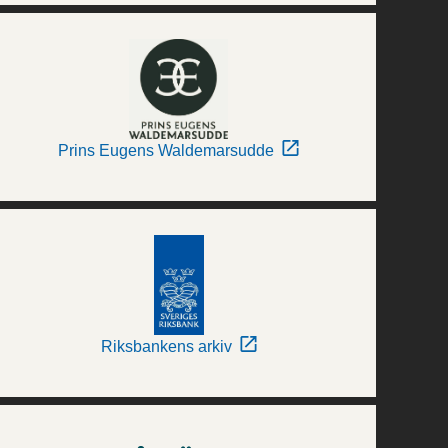
Prins Eugens Waldemarsudde
Riksbankens arkiv