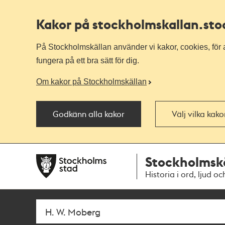
Kakor på stockholmskallan
.st
På Stockholmskällan använder vi kakor, cookies, för a
fungera på ett bra sätt för dig.
Om kakor på Stockholmskällan
Godkänn alla kakor
Välj vilka kak
Till
Till
Stockholmsk
navigationen
huvudinnehållet
Historia i ord, ljud oc
Sök
Fritextsök