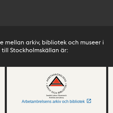
 mellan arkiv, bibliotek och museer i
till Stockholmskällan är:
Arbetarrörelsens arkiv och bibliotek