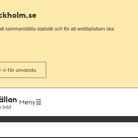
ockholm.se
tt sammanställa statistik och för att webbplatsen ska
or vi får använda
ällan
Meny
h bild