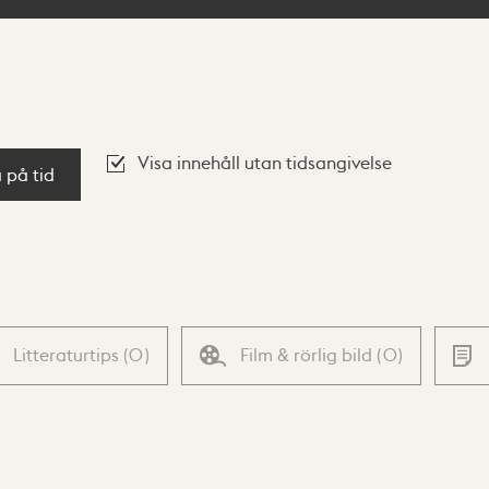
Visa innehåll utan tidsangivelse
a på tid
Litteraturtips
(
0
)
Film & rörlig bild
(
0
)