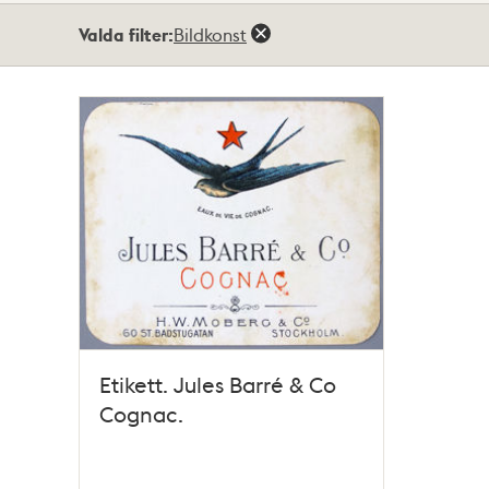
Totalt
Valda filter:
Bildkonst
1
träffar
Etikett. Jules Barré & Co
Cognac.