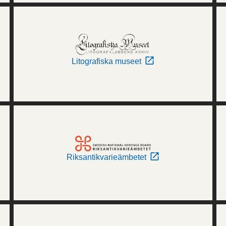
Litografiska museet
Riksantikvarieämbetet