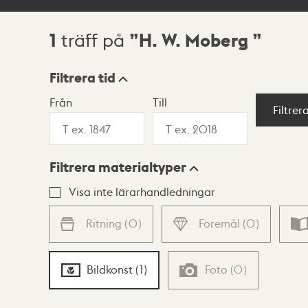
1
H. W. Moberg
träff på
Sökresultat
Filtrera tid
Från
Till
Visningsläge
Filtrer
Filtrera materialtyper
Lista
Karta
Visa inte lärarhandledningar
Ritning
(
0
)
Föremål
(
0
)
Bildkonst
(
1
)
Foto
(
0
)