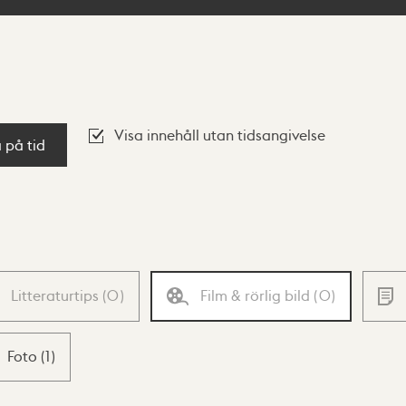
Visa innehåll utan tidsangivelse
a på tid
Litteraturtips
(
0
)
Film & rörlig bild
(
0
)
Foto
(
1
)