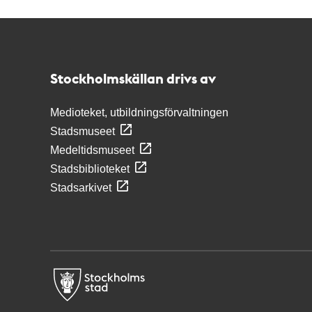
Kontakt
Stockholmskällan
Stockholmskällan drivs av
Medioteket, utbildningsförvaltningen
Stadsmuseet
Medeltidsmuseet
Stadsbiblioteket
Stadsarkivet