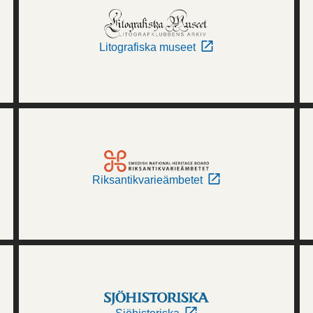
Litografiska museet
Riksantikvarieämbetet