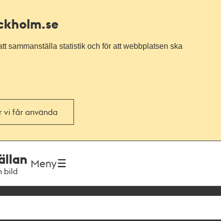
ockholm.se
tt sammanställa statistik och för att webbplatsen ska
or vi får använda
ällan
Meny
h bild