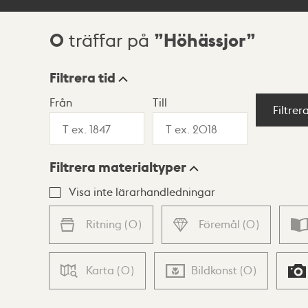
0
Höhässjor
träffar på
Sökresultat
Filtrera tid
Från
Till
Visningsläge
Filtrer
Filtrera materialtyper
Lista
Karta
Visa inte lärarhandledningar
Ritning
(
0
)
Föremål
(
0
)
Karta
(
0
)
Bildkonst
(
0
)