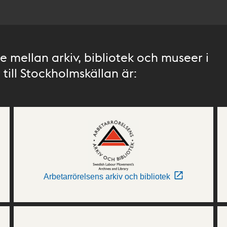
 mellan arkiv, bibliotek och museer i
till Stockholmskällan är:
Arbetarrörelsens arkiv och bibliotek