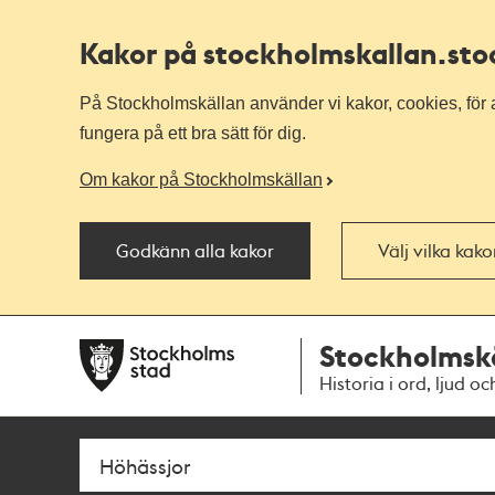
Kakor på stockholmskallan
.st
På Stockholmskällan använder vi kakor, cookies, för a
fungera på ett bra sätt för dig.
Om kakor på Stockholmskällan
Godkänn alla kakor
Välj vilka kak
Till
Till
Stockholmsk
navigationen
huvudinnehållet
Historia i ord, ljud oc
Sök
Fritextsök