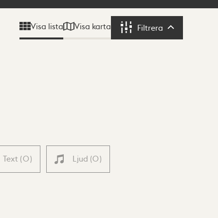
Visa karta
Visa lista
Filtrera
Filtrera
Text
(
0
)
Ljud
(
0
)