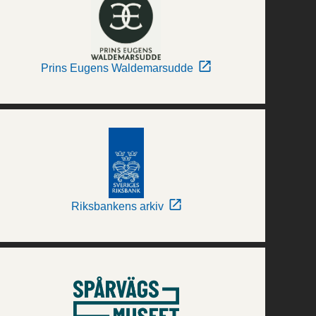
Prins Eugens Waldemarsudde
Riksbankens arkiv