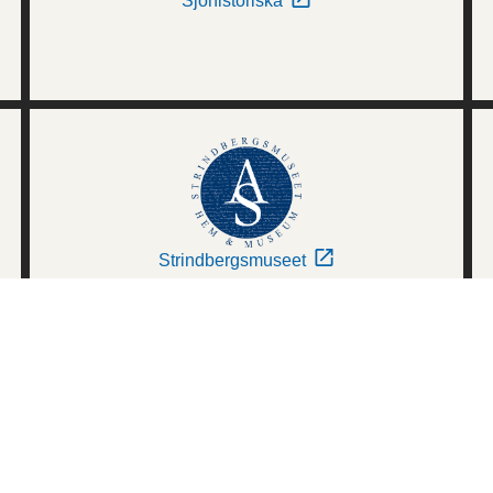
Sjöhistoriska
Strindbergsmuseet