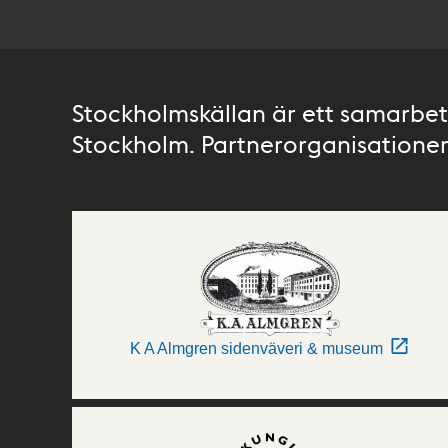
Stockholmskällan är ett samarbete
Stockholm. Partnerorganisationer 
K A Almgren sidenväveri & museum