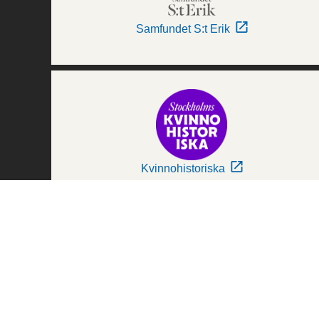
Samfundet S:t Erik
Kvinnohistoriska
Världskulturmuseerna