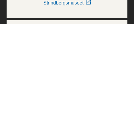
Strindbergsmuseet
Thielska Galleriet
Världskulturmuseerna