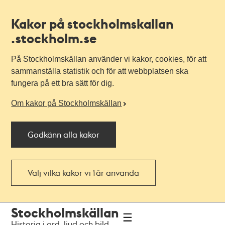
Kakor på stockholmskallan
.stockholm.se
På Stockholmskällan använder vi kakor, cookies, för att
sammanställa statistik och för att webbplatsen ska
fungera på ett bra sätt för dig.
Om kakor på Stockholmskällan
Godkänn alla kakor
Välj vilka kakor vi får använda
Till
Till
Stockholmskällan
navigationen
huvudinnehållet
Historia i ord, ljud och bild