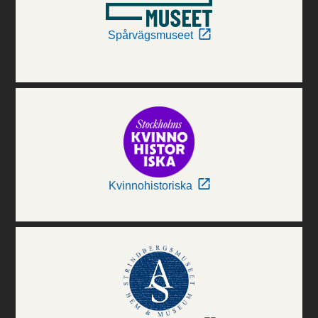
Spårvägsmuseet
Kvinnohistoriska