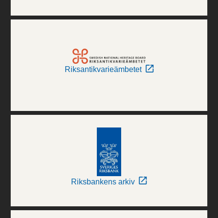
Riksantikvarieämbetet
Riksbankens arkiv