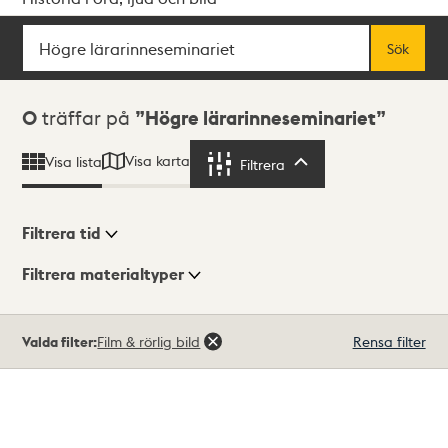
Sök
Fritextsök
Sök
Sökresultat
0
träffar på
Högre lärarinneseminariet
Visa karta
Visa lista
Filtrera
Filtrera
Filtrera tid
Filtrera materialtyper
Visningsläge
Totalt
Valda filter:
Film & rörlig bild
Rensa filter
0
träffar
Lista
Karta