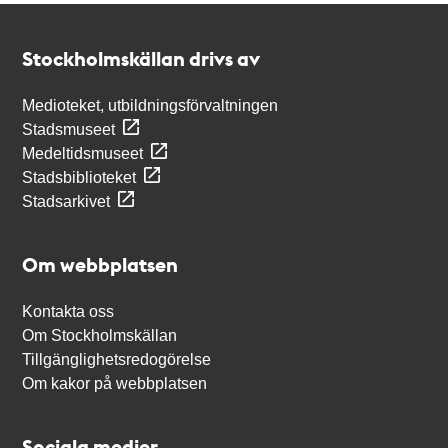
Kontakt
Stockholmskällan
Stockholmskällan drivs av
Medioteket, utbildningsförvaltningen
Stadsmuseet
Medeltidsmuseet
Stadsbiblioteket
Stadsarkivet
Om webbplatsen
Kontakta oss
Om Stockholmskällan
Tillgänglighetsredogörelse
Om kakor på webbplatsen
Sociala medier