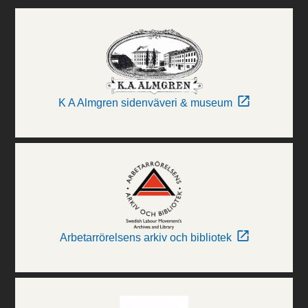
K A Almgren sidenväveri & museum
Arbetarrörelsens arkiv och bibliotek