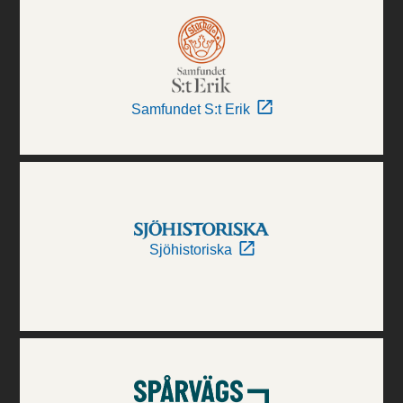
Samfundet S:t Erik
Sjöhistoriska