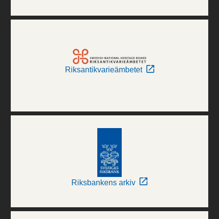
Riksantikvarieämbetet
Riksbankens arkiv