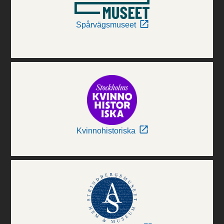
Spårvägsmuseet
Kvinnohistoriska