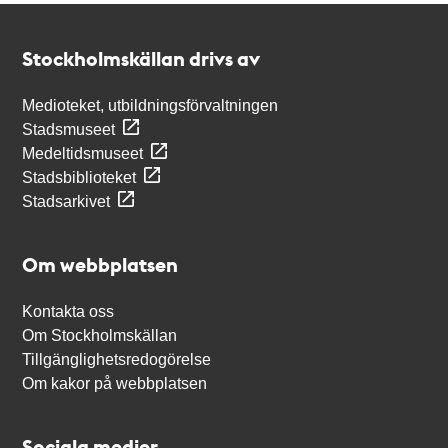
Kontakt
Stockholmskällan
Stockholmskällan drivs av
Medioteket, utbildningsförvaltningen
Stadsmuseet
Medeltidsmuseet
Stadsbiblioteket
Stadsarkivet
Om webbplatsen
Kontakta oss
Om Stockholmskällan
Tillgänglighetsredogörelse
Om kakor på webbplatsen
Sociala medier