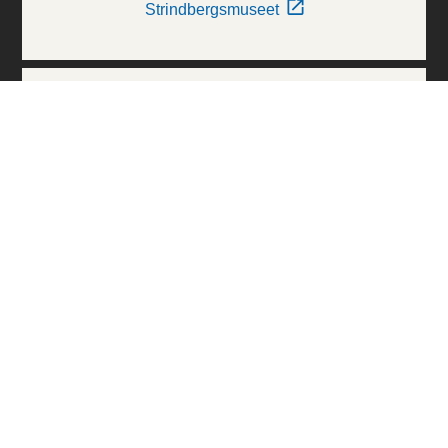
Strindbergsmuseet
Thielska Galleriet
Världskulturmuseerna