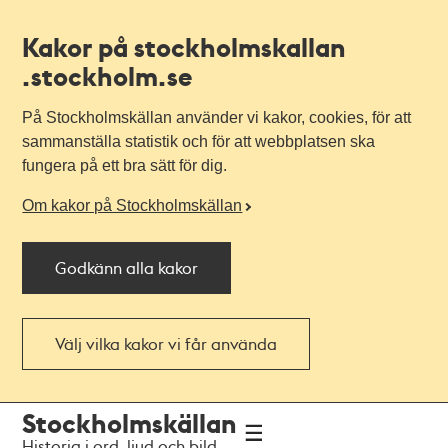
Kakor på stockholmskallan
.stockholm.se
På Stockholmskällan använder vi kakor, cookies, för att
sammanställa statistik och för att webbplatsen ska
fungera på ett bra sätt för dig.
Om kakor på Stockholmskällan
Godkänn alla kakor
Välj vilka kakor vi får använda
Till
Till
Stockholmskällan
navigationen
huvudinnehållet
Historia i ord, ljud och bild