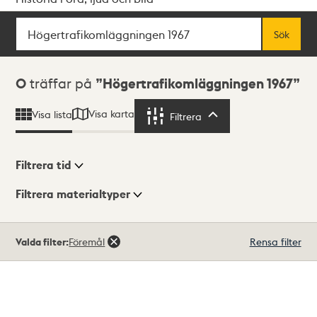
Sök
Fritextsök
Sök
Sökresultat
0
träffar på
Högertrafikomläggningen 1967
Visa karta
Visa lista
Filtrera
Filtrera
Filtrera tid
Filtrera materialtyper
Visningsläge
Totalt
Valda filter:
Föremål
Rensa filter
0
träffar
Lista
Karta