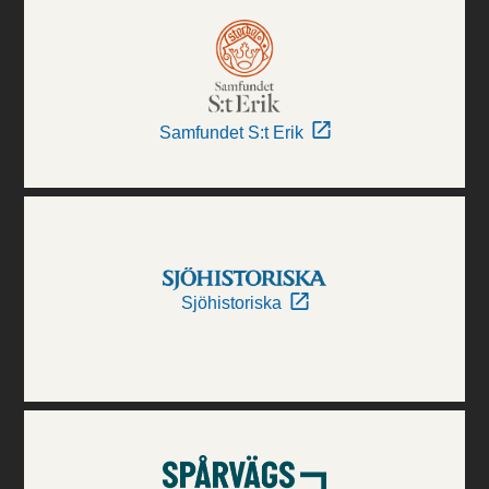
Samfundet S:t Erik
Sjöhistoriska