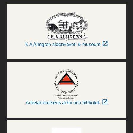
K A Almgren sidenväveri & museum
Arbetarrörelsens arkiv och bibliotek